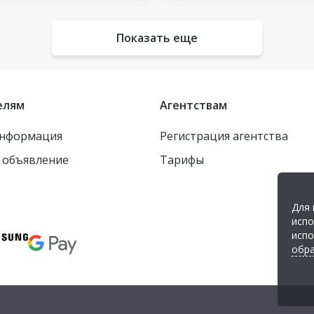
Показать еще
елям
Агентствам
информация
Регистрация агентства
 объявление
Тарифы
Для 
испо
испо
обра