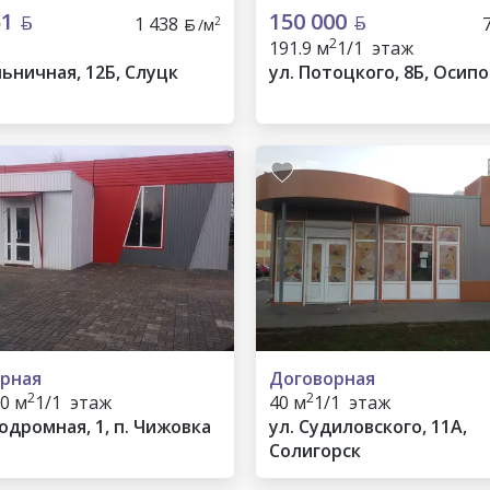
51
150 000
1 438
2
/м
2
191.9 м
1/1 этаж
льничная, 12Б, Слуцк
ул. Потоцкого, 8Б, Осип
рная
Договорная
2
2
70 м
1/1 этаж
40 м
1/1 этаж
одромная, 1, п. Чижовка
ул. Судиловского, 11А,
Солигорск