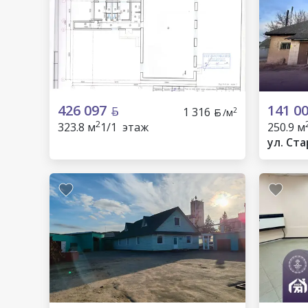
426 097
141 0
1 316
2
/м
2
323.8 м
1/1 этаж
250.9 м
ул. Ст