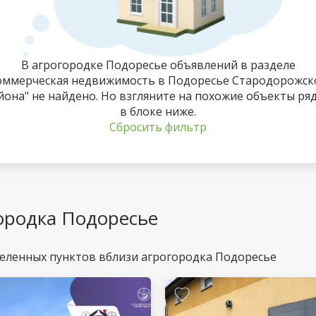
В агрогородке Подоресье объявлений в разделе
оммерческая недвижимость в Подоресье Стародорожск
йона" не найдено. Но взгляните на похожие объекты ря
в блоке ниже.
Сбросить фильтр
ородка Подоресье
еленных пунктов вблизи агрогородка Подоресье