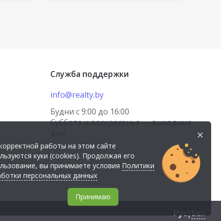
Служба поддержки
info@realty.by
Будни с 9:00 до 16:00
Суббота и воскресенье — выходные
×
дни
корректной работы на этом сайте
льзуются куки (cookies). Продолжая его
льзование, вы принимаете условия
Политики
ботки персональных данных
Принимаю
Рус
|
Бел