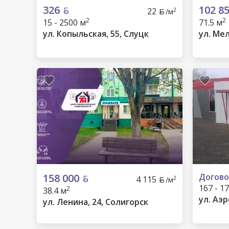
326
102 8
22
2
/м
2
2
15 - 2500 м
71.5 м
ул. Копыльская, 55, Слуцк
ул. Ме
158 000
Догово
4 115
2
/м
167 - 1
2
38.4 м
ул. Аэр
ул. Ленина, 24, Солигорск