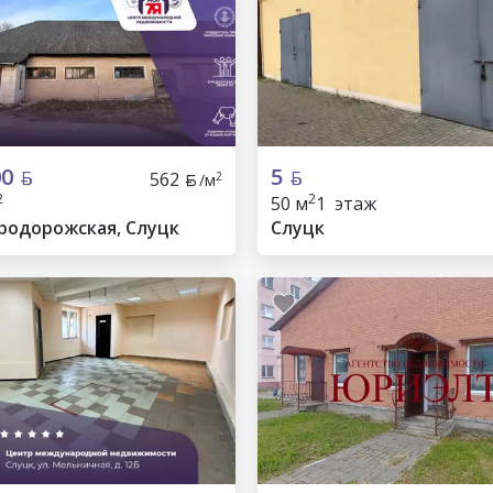
00
5
562
2
/м
2
2
50 м
1 этаж
ародорожская, Слуцк
Слуцк