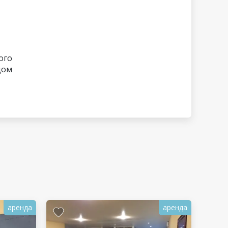
ого
дом
аренда
аренда