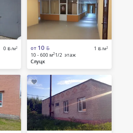
10
от
0
1
2
2
/м
/м
2
10 - 600 м
1/2 этаж
Слуцк