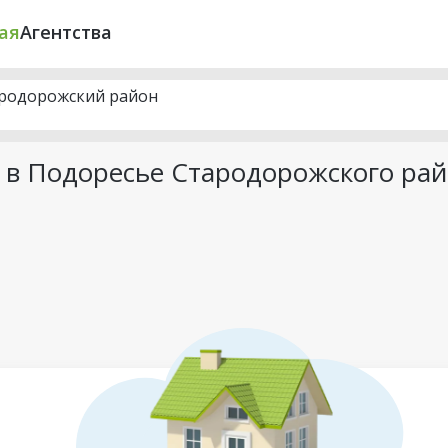
ая
Агентства
тародорожский район
 в Подоресье Стародорожского ра