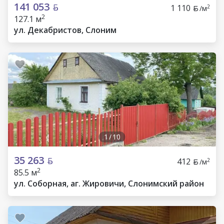
141 053
1 110
2
/м
2
127.1 м
ул. Декабристов, Слоним
1
/
10
35 263
412
2
/м
2
85.5 м
ул. Соборная, аг. Жировичи, Слонимский район