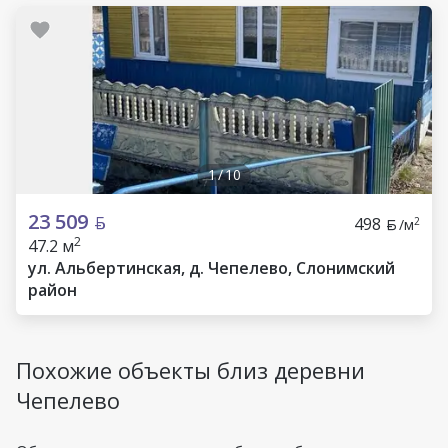
1
/
10
23 509
498
2
/м
2
47.2 м
ул. Альбертинская, д. Чепелево, Слонимский
район
Похожие объекты близ деревни
Чепелево