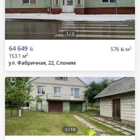
1
/
3
64 649
576
2
/м
2
153.1 м
ул. Фабричная, 22, Слоним
1
/
10