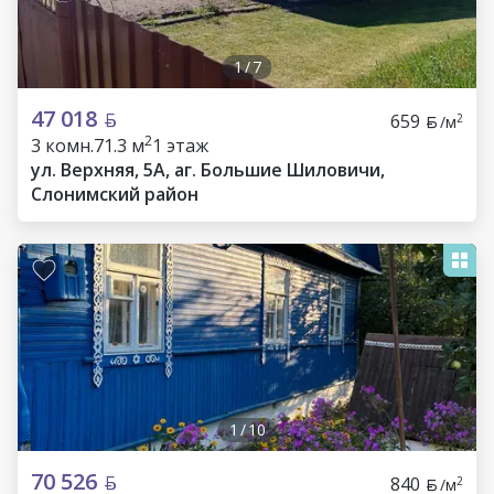
1
/
7
47 018
659
2
/м
2
3 комн.
71.3 м
1 этаж
ул. Верхняя, 5А, аг. Большие Шиловичи,
Слонимский район
1
/
10
70 526
840
2
/м