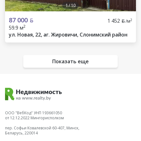
1
/
10
87 000
1 452
2
/м
2
59.9 м
ул. Новая, 22, аг. Жировичи, Слонимский район
Показать еще
ООО "ВебКод" УНП 193661050
от 12.12.2022 Мингорисполком
пер. Софьи Ковалевской 60-407, Минск,
Беларусь, 220014