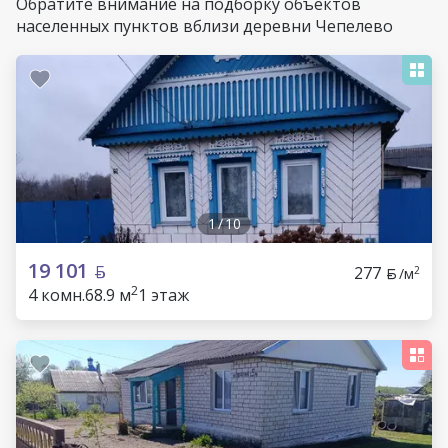
Обратите внимание на подборку объектов
населенных пунктов вблизи деревни Чепелево
1
/
10
19 101
277
2
/м
2
4 комн.
68.9 м
1 этаж