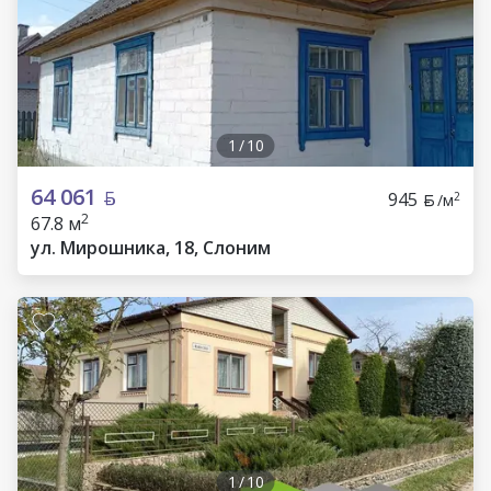
1
/
10
64 061
945
2
/м
2
67.8 м
ул. Мирошника, 18, Слоним
1
/
10