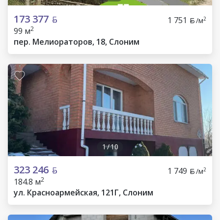
173 377
1 751
2
/м
2
99 м
пер. Мелиораторов, 18, Слоним
1
/
10
323 246
1 749
2
/м
2
184.8 м
ул. Красноармейская, 121Г, Слоним