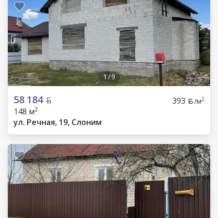
1
/
9
58 184
393
2
/м
2
148 м
ул. Речная, 19, Слоним