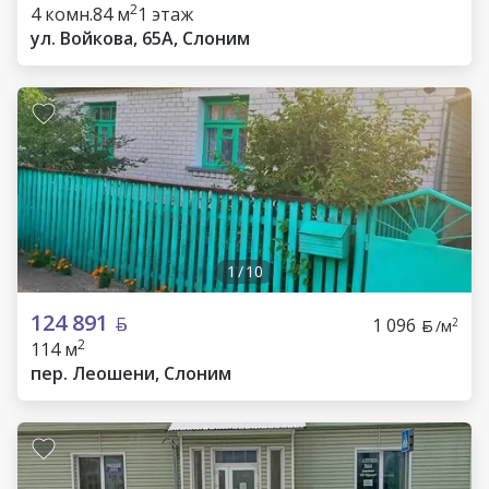
2
4 комн.
84 м
1 этаж
ул. Войкова, 65А, Слоним
1
/
10
124 891
1 096
2
/м
2
114 м
пер. Леошени, Слоним