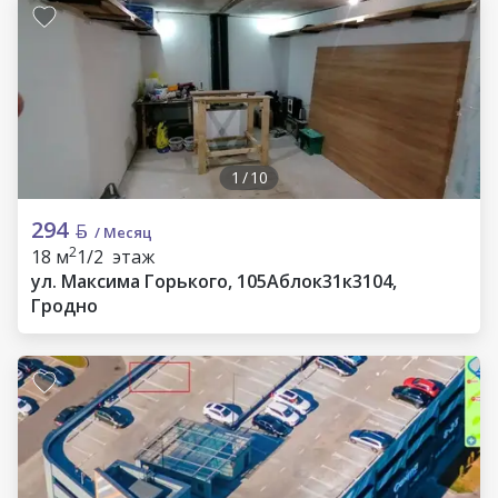
1
/
10
294
/ Месяц
2
18 м
1/2 этаж
ул. Максима Горького, 105Аблок31к3104,
Гродно