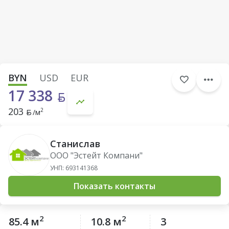
BYN
USD
EUR
17 338
203
2
/м
Станислав
ООО "Эстейт Компани"
УНП: 693141368
Показать контакты
2
2
85.4 м
10.8 м
3