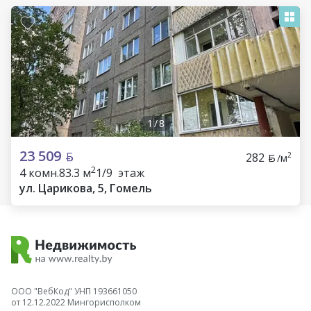
1
/
8
23 509
282
2
/м
2
4 комн.
83.3 м
1/9 этаж
ул. Царикова, 5, Гомель
ООО "ВебКод" УНП 193661050
от 12.12.2022 Мингорисполком