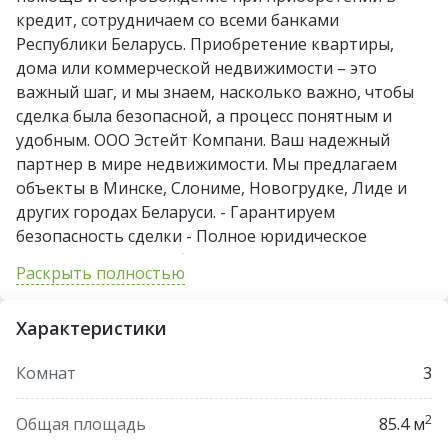
кредит, сотрудничаем со всеми банками
Республики Беларусь. Приобретение квартиры,
дома или коммерческой недвижимости – это
важный шаг, и мы знаем, насколько важно, чтобы
сделка была безопасной, а процесс понятным и
удобным. ООО Эстейт Компани. Ваш надежный
партнер в мире недвижимости. Мы предлагаем
объекты в Минске, Слониме, Новогрудке, Лиде и
других городах Беларуси. - Гарантируем
безопасность сделки - Полное юридическое
сопровождение - Работаем по лицензии
Раскрыть полностью
Министерства юстиции РБ №02240/394. Наша цель
не просто продать Вам недвижимость, а помочь
Характеристики
найти идеальный объект без рисков и скрытых
нюансов. Офисы: г. Лида, ул. Чапаева 18; г. Слоним,
Комнат
3
пл. Ленина 11; г. Новогрудок, ул. Волчецкого27Б; г.
Минск, ул. Богдановича 118, оф. 317. Свяжитесь с
2
Общая площадь
85.4 м
нами сегодня и получите консультацию эксперта!