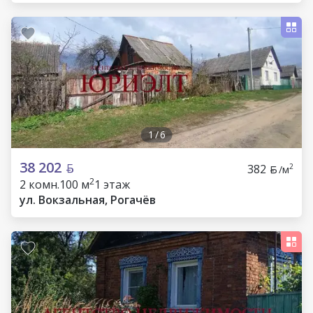
1
/
6
38 202
382
2
/м
2
2 комн.
100 м
1 этаж
ул. Вокзальная, Рогачёв