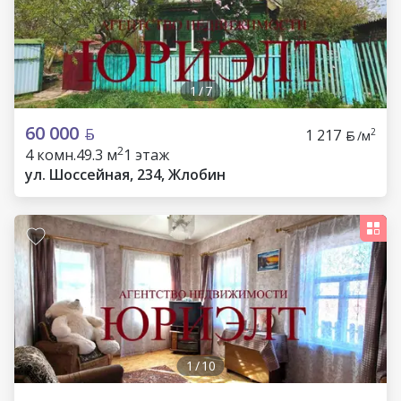
1
/
7
60 000
1 217
2
/м
2
4 комн.
49.3 м
1 этаж
ул. Шоссейная, 234, Жлобин
1
/
10