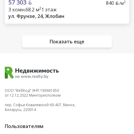
57 303
840
2
/м
2
3 комн.
68.2 м
1 этаж
ул. Фрунзе, 24, Жлобин
Показать еще
ООО "ВебКод" УНП 193661050
от 12.12.2022 Мингорисполком
пер. Софьи Ковалевской 60-407, Минск,
Беларусь, 220014
Пользователям