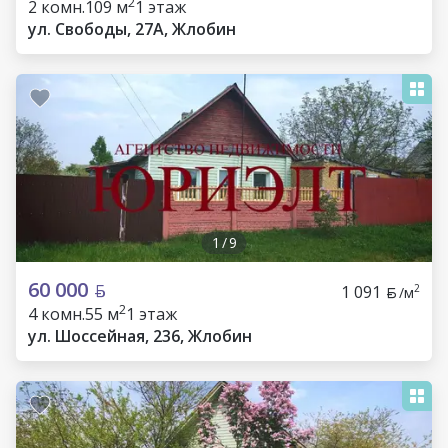
2
2 комн.
109 м
1 этаж
ул. Свободы, 27А, Жлобин
1
/
9
60 000
1 091
2
/м
2
4 комн.
55 м
1 этаж
ул. Шоссейная, 236, Жлобин