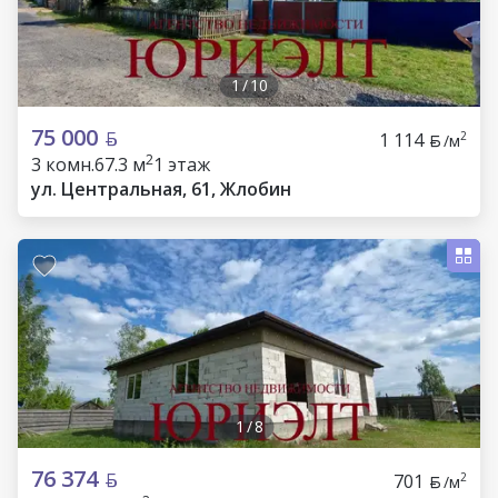
1
/
10
75 000
1 114
2
/м
2
3 комн.
67.3 м
1 этаж
ул. Центральная, 61, Жлобин
1
/
8
76 374
701
2
/м