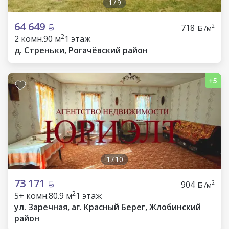
1
/
9
64 649
718
2
/м
2
2 комн.
90 м
1 этаж
д. Стреньки, Рогачёвский район
1
/
10
73 171
904
2
/м
2
5+ комн.
80.9 м
1 этаж
ул. Заречная, аг. Красный Берег, Жлобинский
район