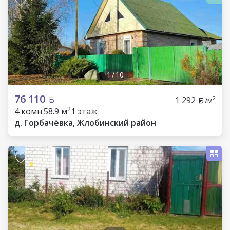
1
/
10
76 110
1 292
2
/м
2
4 комн.
58.9 м
1 этаж
д. Горбачёвка, Жлобинский район