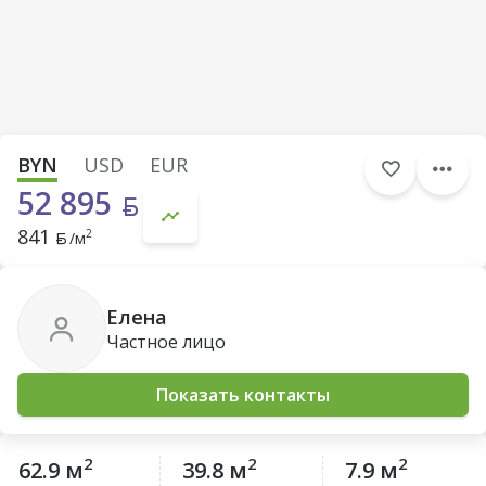
BYN
USD
EUR
52 895
841
2
/м
Елена
Частное лицо
Показать контакты
2
2
2
62.9 м
39.8 м
7.9 м