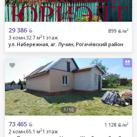
1
/
10
29 386
899
2
/м
2
3 комн.
32.7 м
1 этаж
ул. Набережная, аг. Лучин, Рогачёвский район
1
/
10
73 465
1 128
2
/м
2
2 комн.
65.1 м
1 этаж