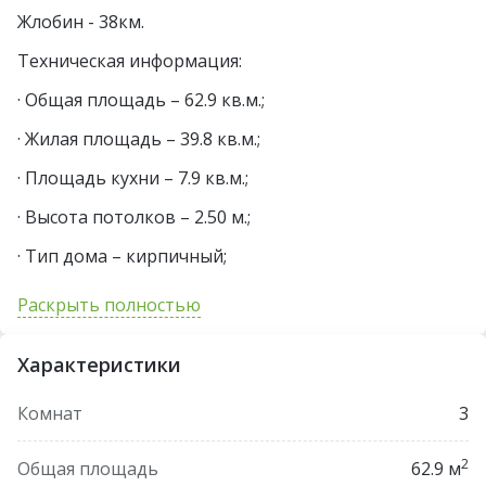
Жлобин - 38км.
Техническая информация:
· Общая площадь – 62.9 кв.м.;
· Жилая площадь – 39.8 кв.м.;
· Площадь кухни – 7.9 кв.м.;
· Высота потолков – 2.50 м.;
· Тип дома – кирпичный;
· Крыша – шифер;
Раскрыть полностью
· Санузел раздельный.
Характеристики
Дом готов к проживанию, на участке расположен
большой сарай, навес,погреб, что идеально
Комнат
3
подходит для тех, кто ведет или планирует вести
хозяйство. Окна ПВХ, забор из металопрофиля с
2
Общая площадь
62.9 м
калиткой, отличные подъездные пути.