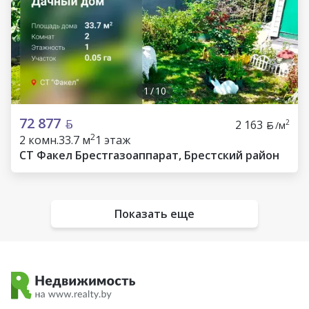
1
/
10
72 877
2 163
2
/м
2
2 комн.
33.7 м
1 этаж
СТ Факел Брестгазоаппарат, Брестский район
Показать еще