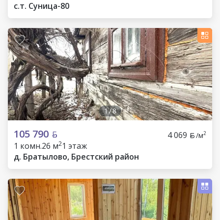
c.т. Суница-80
1
/
8
105 790
4 069
2
/м
2
1 комн.
26 м
1 этаж
д. Братылово, Брестский район