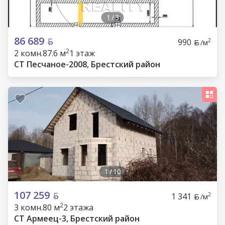
1
/
3
86 689
990
2
/м
2
2 комн.
87.6 м
1 этаж
СТ Песчаное-2008, Брестский район
1
/
10
107 259
1 341
2
/м
2
3 комн.
80 м
2 этажа
СТ Армеец-3, Брестский район