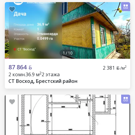
1
/
10
87 864
2 381
2
/м
2
2 комн.
36.9 м
2 этажа
СТ Восход, Брестский район