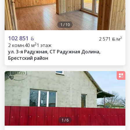
1
/
10
102 851
2 571
2
/м
2
2 комн.
40 м
1 этаж
ул. 3-я Радужная, СТ Радужная Долина,
Брестский район
1
/
6