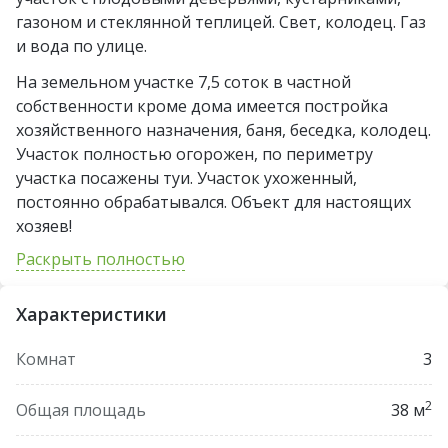
газоном и стеклянной теплицей. Свет, колодец. Газ
и вода по улице.
На земельном участке 7,5 соток в частной
собственности кроме дома имеется постройка
хозяйственного назначения, баня, беседка, колодец.
Участок полностью огорожен, по периметру
участка посажены туи. Участок ухоженный,
постоянно обрабатывался. Объект для настоящих
хозяев!
Раскрыть полностью
Прекрасное транспортное сообщение: ходит
городская маршрутка и автобус .
Характеристики
Это отличный выбор для тех , кто ценит
экологичность, уют и естественный микроклимат.
Комнат
3
Прекрасное предложение для тех, кто ценит
уединение и живописные уголки природы! Рядом с
2
Общая площадь
38 м
садовым товариществом имеются озера, лес.