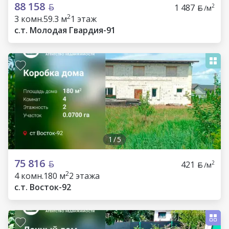
88 158
1 487
2
/м
2
3 комн.
59.3 м
1 этаж
с.т. Молодая Гвардия-91
1
/
5
75 816
421
2
/м
2
4 комн.
180 м
2 этажа
с.т. Восток-92