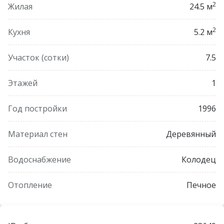
Код объекта 08826
2
Жилая
24.5 м
Договор № 088/2 от 16.04.2026г.
2
Кухня
5.2 м
Лицензия №02240/269 выдана МЮ РБ от 21 марта
2014 года
Участок (сотки)
7.5
Этажей
1
Год постройки
1996
Материал стен
Деревянный
Водоснабжение
Колодец
Отопление
Печное