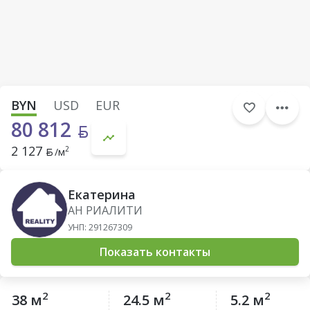
BYN
USD
EUR
80 812
2 127
2
/м
Екатерина
АН РИАЛИТИ
УНП: 291267309
Показать контакты
2
2
2
38 м
24.5 м
5.2 м