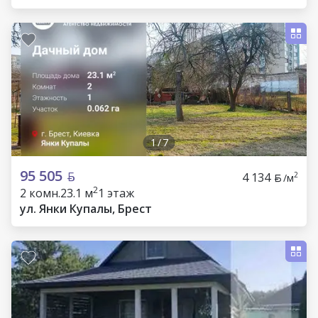
1
/
7
95 505
4 134
2
/м
2
2 комн.
23.1 м
1 этаж
ул. Янки Купалы, Брест