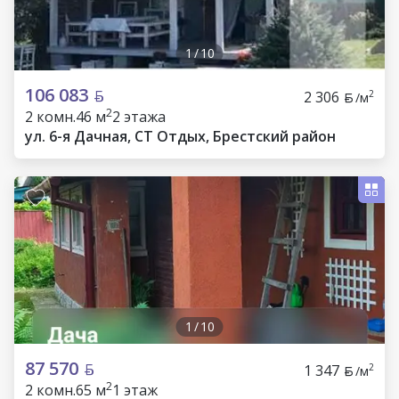
1
/
10
106 083
2 306
2
/м
2
2 комн.
46 м
2 этажа
ул. 6-я Дачная, СТ Отдых, Брестский район
1
/
10
87 570
1 347
2
/м
2
2 комн.
65 м
1 этаж