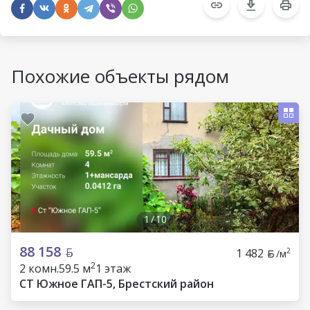
Похожие объекты рядом
1
/
10
88 158
1 482
2
/м
2
2 комн.
59.5 м
1 этаж
СТ Южное ГАП-5, Брестский район