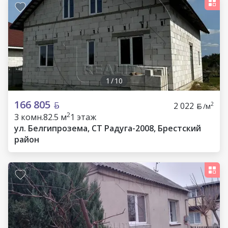
1
/
10
166 805
2 022
2
/м
2
3 комн.
82.5 м
1 этаж
ул. Белгипрозема, СТ Радуга-2008, Брестский
район