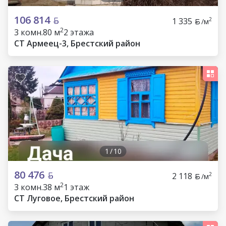
106 814
1 335
2
/м
2
3 комн.
80 м
2 этажа
СТ Армеец-3, Брестский район
1
/
10
80 476
2 118
2
/м
2
3 комн.
38 м
1 этаж
СТ Луговое, Брестский район