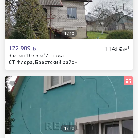
1
/
10
122 909
1 143
2
/м
2
3 комн.
107.5 м
2 этажа
СТ Флора, Брестский район
1
/
10