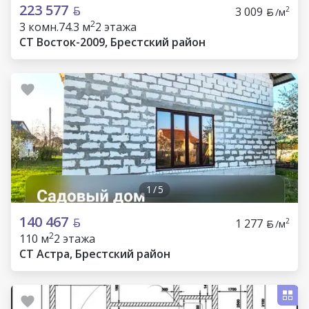
223 577
3 009
2
/м
2
3 комн.
74.3 м
2 этажа
СТ Восток-2009, Брестский район
1
/
5
140 467
1 277
2
/м
2
110 м
2 этажа
СТ Астра, Брестский район