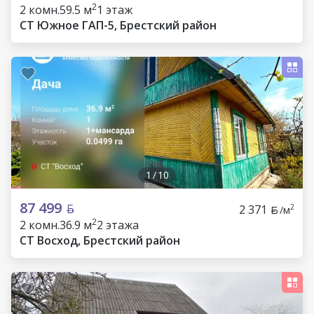
2
2 комн.
59.5 м
1 этаж
СТ Южное ГАП-5, Брестский район
1
/
10
87 499
2 371
2
/м
2
2 комн.
36.9 м
2 этажа
СТ Восход, Брестский район