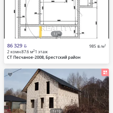
1
/
3
86 329
985
2
/м
2
2 комн.
87.6 м
1 этаж
СТ Песчаное-2008, Брестский район
1
/
10