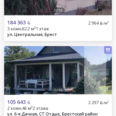
1
/
10
184 363
2 964
2
/м
2
3 комн.
62.2 м
1 этаж
ул. Центральная, Брест
1
/
10
105 643
2 297
2
/м
2
2 комн.
46 м
2 этажа
ул. 6-я Дачная, СТ Отдых, Брестский район