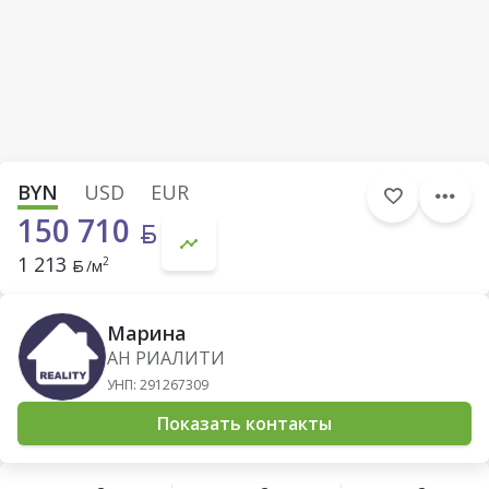
BYN
USD
EUR
150 710
1 213
2
/м
Марина
АН РИАЛИТИ
УНП: 291267309
Показать контакты