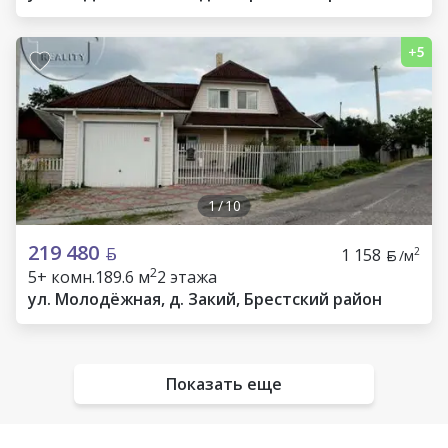
1
/
10
219 480
1 158
2
/м
2
5+ комн.
189.6 м
2 этажа
ул. Молодёжная, д. Закий, Брестский район
Показать еще