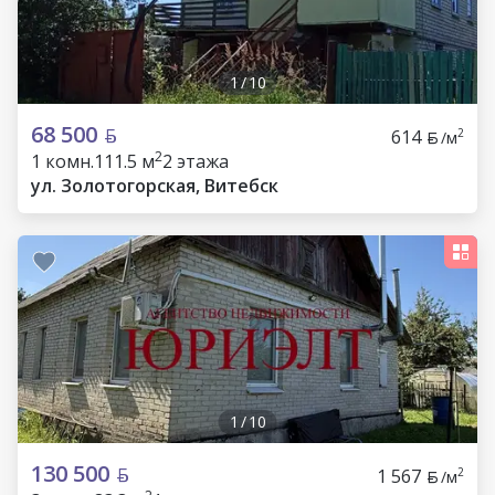
1
/
10
68 500
614
2
/м
2
1 комн.
111.5 м
2 этажа
ул. Золотогорская, Витебск
1
/
10
130 500
1 567
2
/м