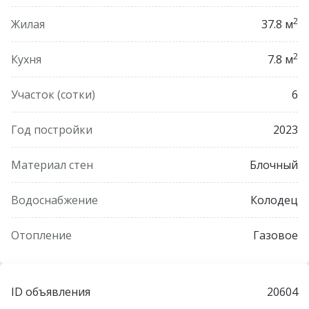
Возможен торг реальному покупателю!
2
Жилая
37.8 м
Договор 26/19 от 06.02.2026
2
Кухня
7.8 м
ОДО «Юриэлт», УНП 101214439
Лицензия Министерства юстиции Республики
Участок (сотки)
6
Беларусь 02240/8 от 17.02.2005 (бессрочная) на
право осуществления деятельности по оказанию
Год постройки
2023
юридических услуг-риэлтерских услуг
Материал стен
Блочный
Водоснабжение
Колодец
Отопление
Газовое
ID объявления
20604