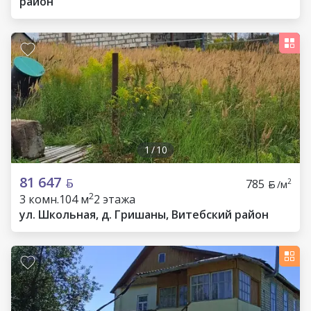
район
1
/
10
81 647
785
2
/м
2
3 комн.
104 м
2 этажа
ул. Школьная, д. Гришаны, Витебский район