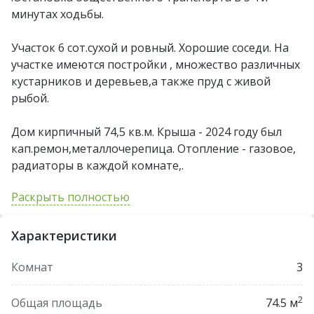
минутах ходьбы.
Участок 6 сот.сухой и ровный. Хорошие соседи. На
участке имеются постройки , множество различных
кустарников и деревьев,а также пруд с живой
рыбой.
Дом кирпичный 74,5 кв.м. Крыша - 2024 году был
кап.ремон,металлочерепица. Отопление - газовое,
радиаторы в каждой комнате,.
Вода -колодец возле дома. Отличным
Раскрыть полностью
преимуществом является Баня, пристроенная к
дому с прямым выходом, обеспечивает комфорт,
Характеристики
особенно зимой.Новому владельцу частично
остаётся мебель.
Комнат
3
Показ по предварительной договорённости.
2
Общая площадь
74.5 м