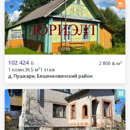
1
/
10
102 424
2 806
2
/м
2
1 комн.
36.5 м
1 этаж
д. Пушкари, Бешенковичский район