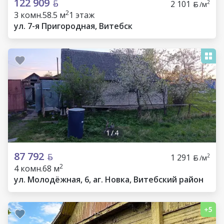
122 909
2 101
2
/м
2
3 комн.
58.5 м
1 этаж
ул. 7-я Пригородная, Витебск
1
/
4
87 792
1 291
2
/м
2
4 комн.
68 м
ул. Молодёжная, 6, аг. Новка, Витебский район