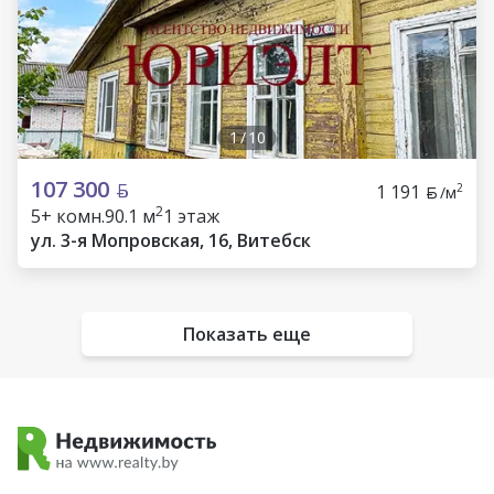
1
/
10
107 300
1 191
2
/м
2
5+ комн.
90.1 м
1 этаж
ул. 3-я Мопровская, 16, Витебск
Показать еще