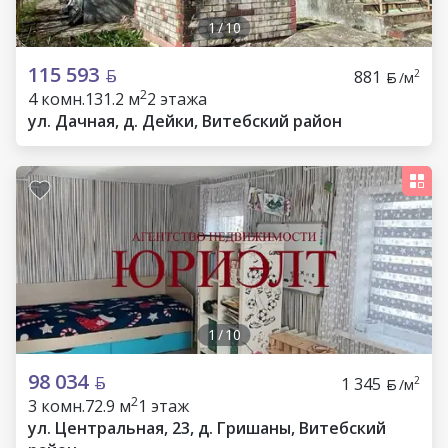
1
/
10
115 593
881
2
/м
2
4 комн.
131.2 м
2 этажа
ул. Дачная, д. Дейки, Витебский район
1
/
10
98 034
1 345
2
/м
2
3 комн.
72.9 м
1 этаж
ул. Центральная, 23, д. Гришаны, Витебский