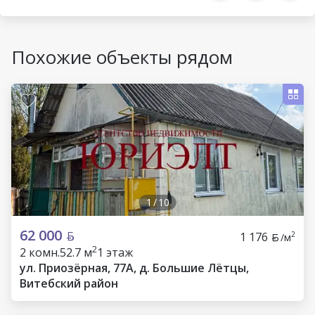
Похожие объекты рядом
1
/
10
62 000
1 176
2
/м
2
2 комн.
52.7 м
1 этаж
ул. Приозёрная, 77А, д. Большие Лётцы,
Витебский район