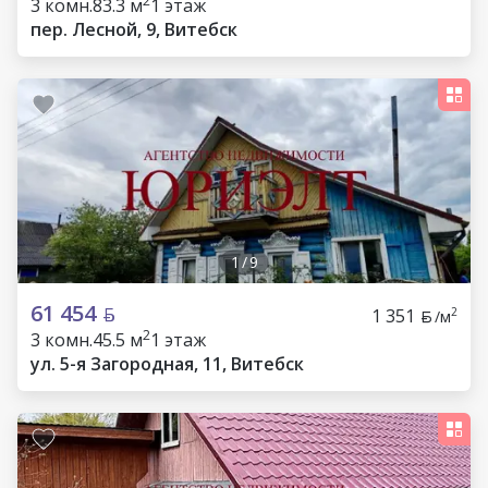
2
3 комн.
83.3 м
1 этаж
пер. Лесной, 9, Витебск
1
/
9
61 454
1 351
2
/м
2
3 комн.
45.5 м
1 этаж
ул. 5-я Загородная, 11, Витебск