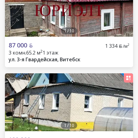
1
/
10
87 000
1 334
2
/м
2
3 комн.
65.2 м
1 этаж
ул. 3-я Гвардейская, Витебск
1
/
10