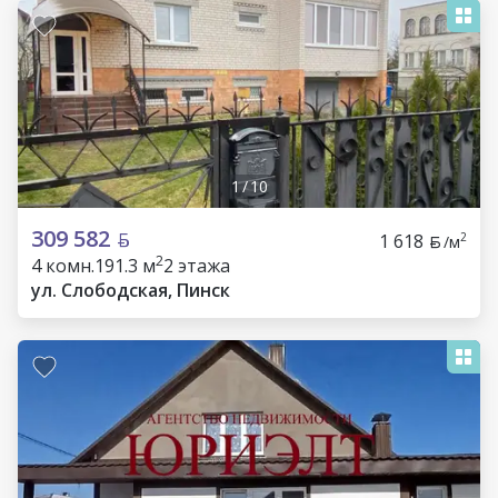
1
/
10
309 582
1 618
2
/м
2
4 комн.
191.3 м
2 этажа
ул. Слободская, Пинск