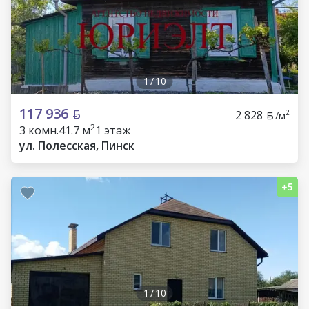
1
/
10
117 936
2 828
2
/м
2
3 комн.
41.7 м
1 этаж
ул. Полесская, Пинск
1
/
10