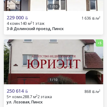
1
/
10
229 000
1 636
2
/м
2
4 комн.
140 м
1 этаж
3-й Долинский проезд, Пинск
1
/
10
250 614
868
2
/м
2
5+ комн.
288.7 м
2 этажа
ул. Лозовая, Пинск