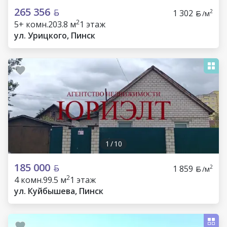
265 356
1 302
2
/м
2
5+ комн.
203.8 м
1 этаж
ул. Урицкого, Пинск
1
/
10
185 000
1 859
2
/м
2
4 комн.
99.5 м
1 этаж
ул. Куйбышева, Пинск