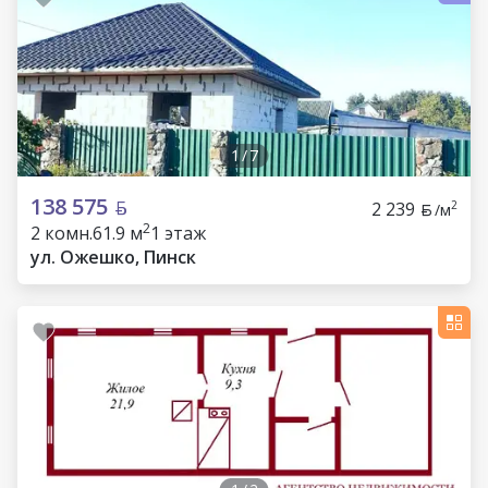
1
/
7
138 575
2 239
2
/м
2
2 комн.
61.9 м
1 этаж
ул. Ожешко, Пинск