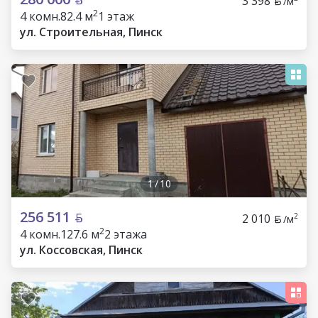
3 398
/м
2
4 комн.
82.4 м
1 этаж
ул. Строительная, Пинск
1
/
10
256 511
2 010
2
/м
2
4 комн.
127.6 м
2 этажа
ул. Коссовская, Пинск