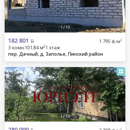
1
/
10
182 801
1 795
2
/м
2
3 комн.
101.84 м
1 этаж
пер. Дачный, д. Заполье, Пинский район
1
/
10
280 000
2