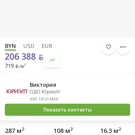
BYN
USD
EUR
206 388
719
2
/м
Виктория
ОДО Юриэлт
УНП: 101214439
Показать контакты
2
2
2
287 м
108 м
16.3 м