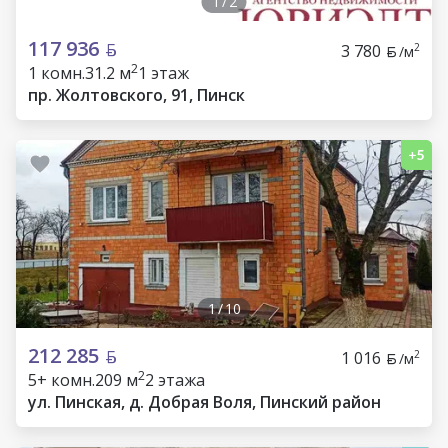
1
/
2
117 936
3 780
2
/м
2
1 комн.
31.2 м
1 этаж
пр. Жолтовского, 91, Пинск
1
/
10
212 285
1 016
2
/м
2
5+ комн.
209 м
2 этажа
ул. Пинская, д. Добрая Воля, Пинский район