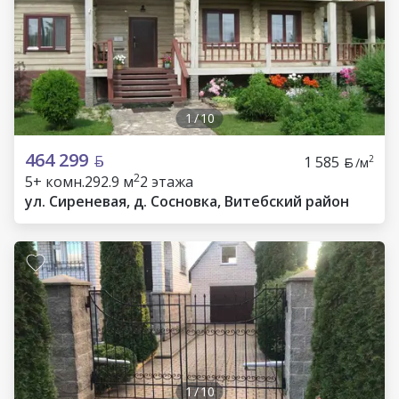
1
/
10
464 299
1 585
2
/м
2
5+ комн.
292.9 м
2 этажа
ул. Сиреневая, д. Сосновка, Витебский район
1
/
10