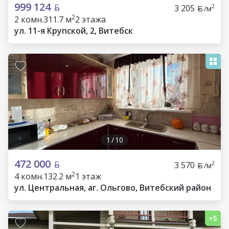
999 124
3 205
2
/м
2
2 комн.
311.7 м
2 этажа
ул. 11-я Крупской, 2, Витебск
1
/
10
472 000
3 570
2
/м
2
4 комн.
132.2 м
1 этаж
ул. Центральная, аг. Ольгово, Витебский район