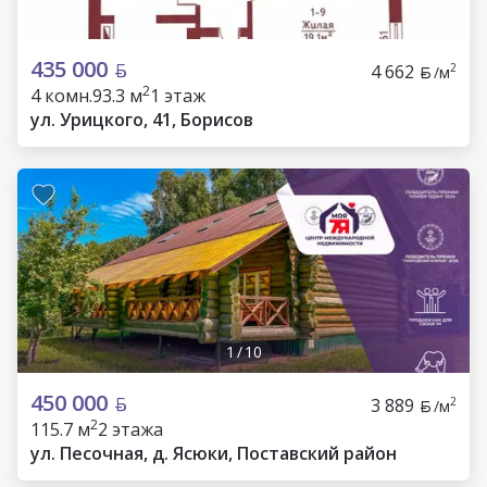
435 000
4 662
2
/м
2
4 комн.
93.3 м
1 этаж
ул. Урицкого, 41, Борисов
1
/
10
450 000
3 889
2
/м
2
115.7 м
2 этажа
ул. Песочная, д. Ясюки, Поставский район