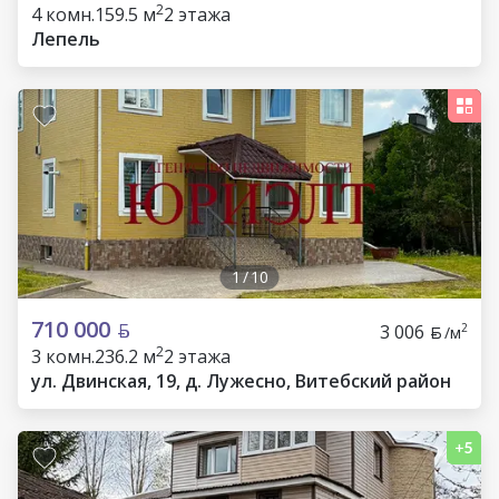
2
4 комн.
159.5 м
2 этажа
Лепель
1
/
10
710 000
3 006
2
/м
2
3 комн.
236.2 м
2 этажа
ул. Двинская, 19, д. Лужесно, Витебский район