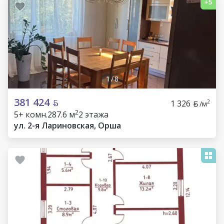
1
/
8
381 424
1 326
2
/м
2
5+ комн.
287.6 м
2 этажа
ул. 2-я Лариновская, Орша