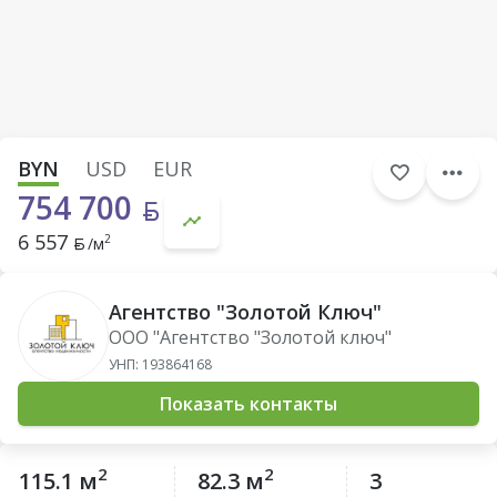
BYN
USD
EUR
754 700
6 557
2
/м
Агентство "Золотой Ключ"
OOO "Агентство "Золотой ключ"
УНП: 193864168
Показать контакты
2
2
115.1 м
82.3 м
3