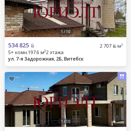
1
/
10
534 825
2 707
2
/м
2
5+ комн.
197.6 м
2 этажа
ул. 7-я Задорожная, 2Б, Витебск
1
/
10