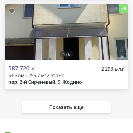
1
/
6
587 720
2 298
2
/м
2
5+ комн.
255.7 м
2 этажа
пер. 2-й Сиреневый, 9, Жодино
Показать еще