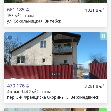
661 185
4 321
2
/м
2
153 м
2 этажа
ул. Сокольницкая, Витебск
1
/
10
470 176
3 261
2
/м
2
4 комн.
144.2 м
2 этажа
пер. 3-й Франциска Скорины, 5, Верхнедвинск