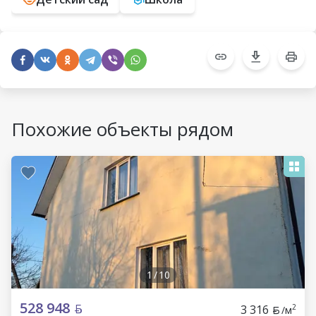
Похожие объекты рядом
1
/
10
528 948
3 316
2
/м