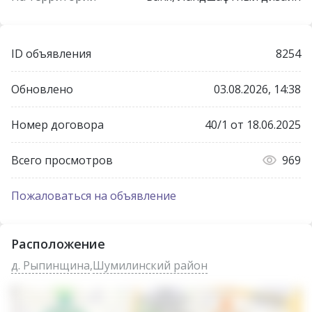
Лицензия: 02240/509 МЮ РБ, 06.06.2025
Договор на оказание риэлтерских услуг №40/1 от
16.06.2025
ID объявления
8254
Обновлено
03.08.2026, 14:38
Номер договора
40/1 от 18.06.2025
Всего просмотров
969
Пожаловаться на объявление
Расположение
д. Рыпинщина
,
Шумилинский район