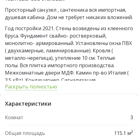
Просторный сан.узел , сантехника вся импортная,
душевая кабина. Дом не требует никаких вложений.
Год постройки 2021. Стены возведены из клеенного
бруса. Фундамент свайно- ростверковый,
монолитно- армированный. Установлены окна ПВХ
( двухкамерные, ламинированные). Кровля (
металло-черепица), утепление 10 см. Теплые
полы. Вся плитка импортного производства.
Межкомнатные двери МДФ. Камин пр-во Италия (
3.5 кВт). Кондиционер. Сигнализация.
Раскрыть полностью
Встроенная кухня по индивидуальному проекту.
Индукционная варочная панель, духовой шкаф,
Характеристики
вытяжка, посудомоечная машина. Кухонный
гарнитур.
Комнат
3
Участок спланирован, тротуарная плитка, гараж,
баня. Просторная терраса с шикарным видом на
2
Общая площадь
115.1 м