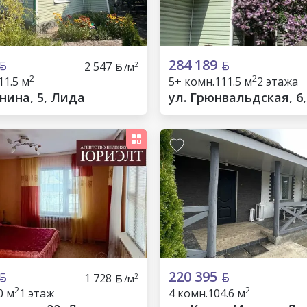
284 189
2 547
2
/м
2
2
11.5 м
5+ комн.
111.5 м
2 этажа
нина, 5, Лида
ул. Грюнвальдская, 6
220 395
1 728
2
/м
2
2
0 м
1 этаж
4 комн.
104.6 м