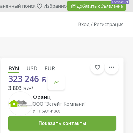
Бесплатно!
аненный поиск
Избранное
Добавить
объявление
Вход / Регистрация
BYN
USD
EUR
323 246
3 803
2
/м
Франц
ООО "Эстейт Компани"
УНП: 693141368
Показать контакты