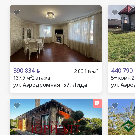
390 834
440 790
2 834
2
/м
2
137.9 м
2 этажа
5+ комн.
2
ул. Аэродромная, 57, Лида
ул. Аэр