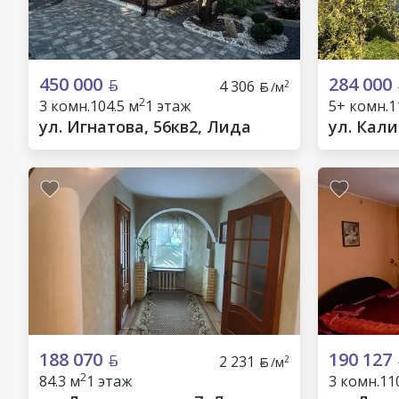
450 000
284 000
4 306
2
/м
2
3 комн.
104.5 м
1 этаж
5+ комн.
1
ул. Игнатова, 56кв2, Лида
ул. Кали
188 070
190 127
2 231
2
/м
2
84.3 м
1 этаж
3 комн.
11