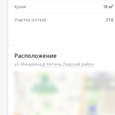
2
Кухня
18 м
Участок (сотки)
21.6
Расположение
ул. Мичурина,
д. Нетечь
,
Лидский район