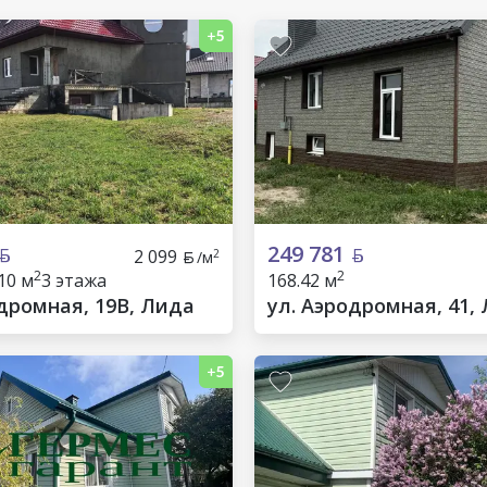
249 781
2 099
2
/м
2
2
10 м
3 этажа
168.42 м
одромная, 19В, Лида
ул. Аэродромная, 41,