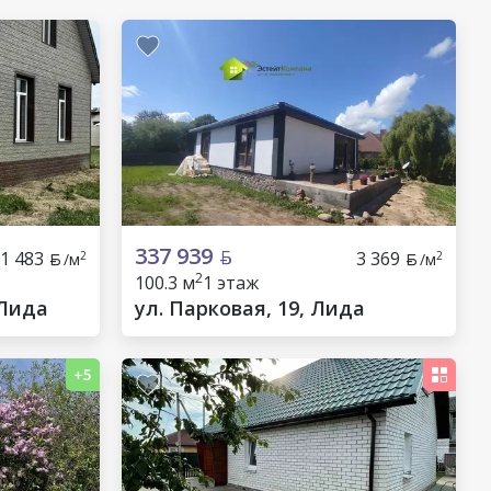
337 939
1 483
3 369
2
2
/м
/м
2
100.3 м
1 этаж
 Лида
ул. Парковая, 19, Лида