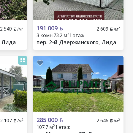
191 009
2 549
2 609
2
2
/м
/м
2
3 комн.
73.2 м
1 этаж
, Лида
пер. 2-й Дзержинского, Лида
285 000
2 107
2 646
2
2
/м
/м
2
107.7 м
1 этаж