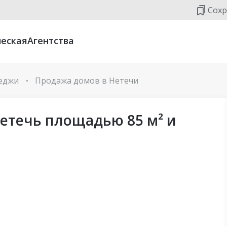
Сохр
еская
Агентства
теджи
Продажа домов в Нетечи
•
Нетечь площадью 85 м² и