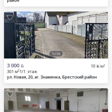
район
1
/
10
3 000
10
2
/м
2
301 м
1/1 этаж
ул. Новая, 20, аг. Знаменка, Брестский район