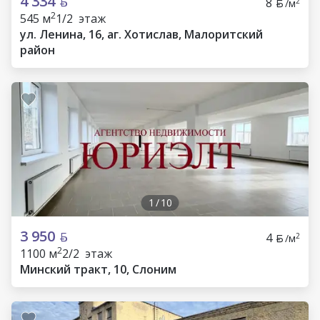
4 334
8
2
/м
2
545 м
1/2 этаж
ул. Ленина, 16, аг. Хотислав, Малоритский
район
1
/
10
3 950
4
2
/м
2
1100 м
2/2 этаж
Минский тракт, 10, Слоним