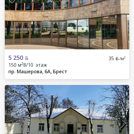
5 250
35
2
/м
2
150 м
8/10 этаж
пр. Машерова, 6А, Брест