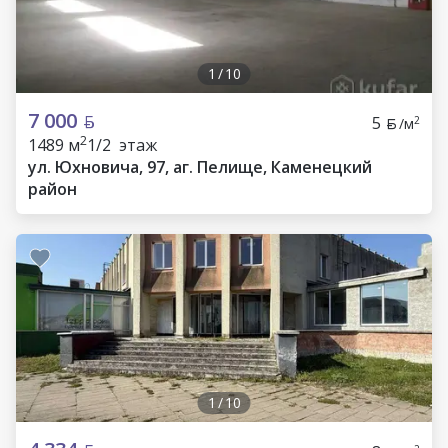
1
/
10
7 000
5
2
/м
2
1489 м
1/2 этаж
ул. Юхновича, 97, аг. Пелище, Каменецкий
район
1
/
10