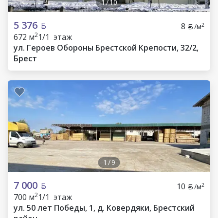
1
/
10
5 376
8
2
/м
2
672 м
1/1 этаж
ул. Героев Обороны Брестской Крепости, 32/2,
Брест
1
/
9
7 000
10
2
/м
2
700 м
1/1 этаж
ул. 50 лет Победы, 1, д. Ковердяки, Брестский