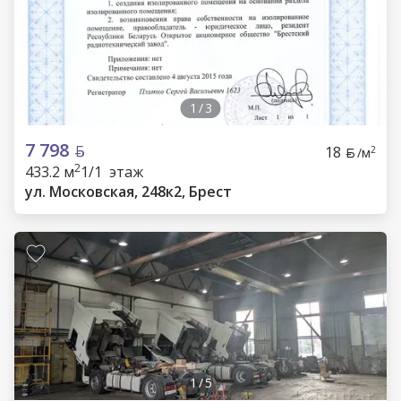
1
/
3
7 798
18
2
/м
2
433.2 м
1/1 этаж
ул. Московская, 248к2, Брест
1
/
5