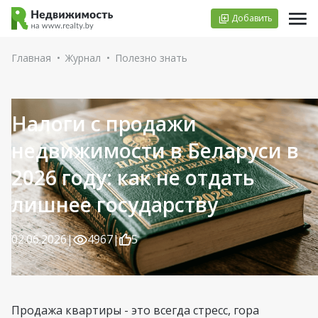
Добавить
Главная
•
Журнал
•
Полезно знать
Налоги с продажи
недвижимости в Беларуси в
2026 году: как не отдать
лишнее государству
02.06.2026
|
4967
|
5
Продажа квартиры - это всегда стресс, гора