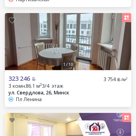
1
/
10
323 246
3 754
2
/м
2
3 комн.
86.1 м
3/4 этаж
ул. Свердлова, 26, Минск
Пл Ленина