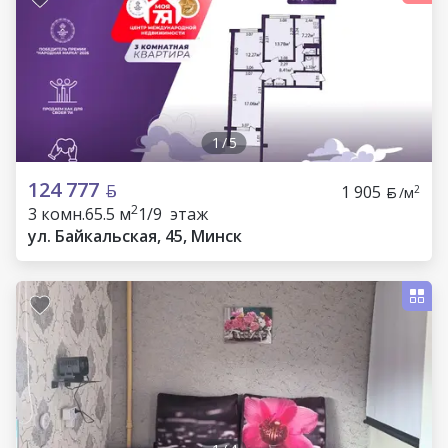
1
/
5
124 777
1 905
2
/м
2
3 комн.
65.5 м
1/9 этаж
ул. Байкальская, 45, Минск