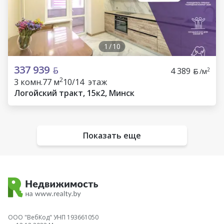
1
/
10
337 939
4 389
2
/м
2
3 комн.
77 м
10/14 этаж
Логойский тракт, 15к2, Минск
Показать еще
ООО "ВебКод" УНП 193661050