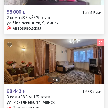
1
/
4
58 000
1 333
2
/м
2
2 комн.
43.5 м
5/5 этаж
ул. Челюскинцев, 9, Минск
Автозаводская
1
/
10
98 443
1 683
2
/м
2
3 комн.
58.5 м
1/5 этаж
ул. Искалиева, 14, Минск
Партизанская