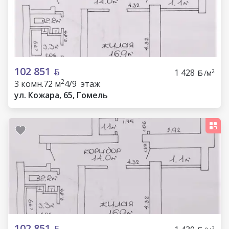
102 851
1 428
2
/м
2
3 комн.
72 м
4/9 этаж
ул. Кожара, 65, Гомель
102 851
2