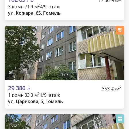
1 430
/м
2
3 комн.
71.9 м
4/9 этаж
ул. Кожара, 65, Гомель
1
/
7
29 386
353
2
/м
2
1 комн.
83.3 м
1/9 этаж
ул. Царикова, 5, Гомель