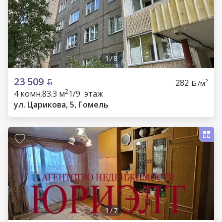
1
/
8
23 509
282
2
/м
2
4 комн.
83.3 м
1/9 этаж
ул. Царикова, 5, Гомель
1
/
7