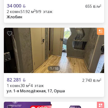
34 000
655
2
/м
2
2 комн.
51.92 м
9/9 этаж
Жлобин
1
/
10
82 281
2 743
2
/м
2
1 комн.
30 м
4 этаж
ул. 1-я Молодёжная, 17, Орша