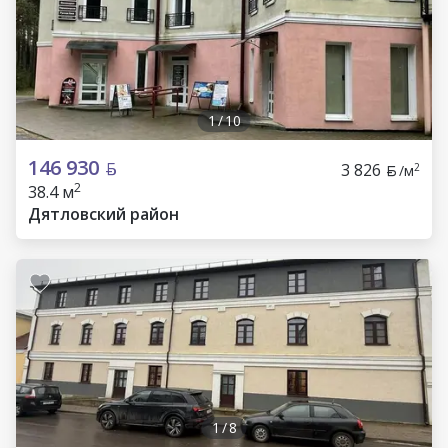
1
/
10
146 930
3 826
2
/м
2
38.4 м
Дятловский район
1
/
8