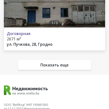
1
/
3
Договорная
2
2671 м
ул. Пучкова, 28, Гродно
Показать еще
ООО "ВебКод" УНП 193661050
от 12.12.2022 Мингорисполком