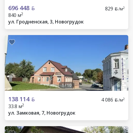
696 448
829
2
/м
2
840 м
ул. Гродненская, 3, Новогрудок
1
/
10
138 114
4 086
2
/м
2
33.8 м
ул. Замковая, 7, Новогрудок