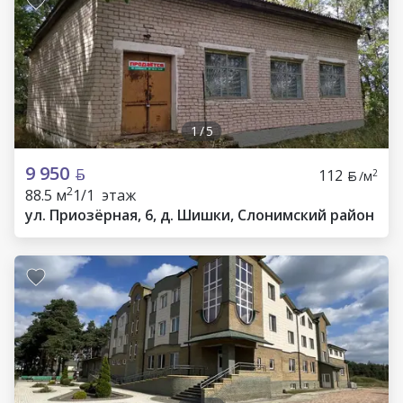
1
/
5
9 950
112
2
/м
2
88.5 м
1/1 этаж
ул. Приозёрная, 6, д. Шишки, Слонимский район