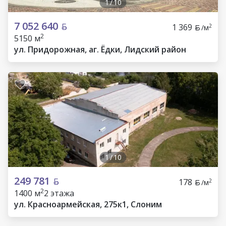
1
/
10
7 052 640
1 369
2
/м
2
5150 м
ул. Придорожная, аг. Ёдки, Лидский район
1
/
10
249 781
178
2
/м
2
1400 м
2 этажа
ул. Красноармейская, 275к1, Слоним