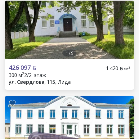
1
/
9
426 097
1 420
2
/м
2
300 м
2/2 этаж
ул. Свердлова, 115, Лида