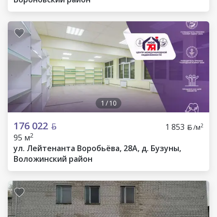
1
/
10
176 022
1 853
2
/м
2
95 м
ул. Лейтенанта Воробьёва, 28А, д. Бузуны,
Воложинский район