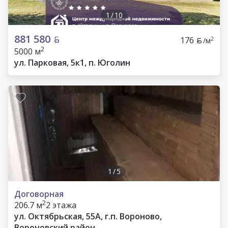
1
/
10
881 580
176
2
/м
2
5000 м
ул. Парковая, 5к1, п. Юголин
1
/
5
Договорная
2
206.7 м
2 этажа
ул. Октябрьская, 55А, г.п. Вороново,
Вороновский район