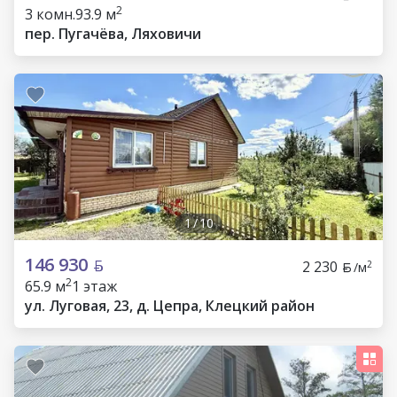
2
3 комн.
93.9 м
пер. Пугачёва, Ляховичи
1
/
10
146 930
2 230
2
/м
2
65.9 м
1 этаж
ул. Луговая, 23, д. Цепра, Клецкий район