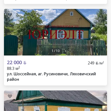
1
/
10
22 000
249
2
/м
2
88.3 м
ул. Шоссейная, аг. Русиновичи, Ляховичский
район