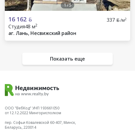
1
/
5
16 162
337
2
/м
2
Студия
48 м
аг. Лань, Несвижский район
Показать еще
ООО "ВебКод" УНП 193661050
от 12.12.2022 Мингорисполком
пер. Софьи Ковалевской 60-407, Минск,
Беларусь, 220014