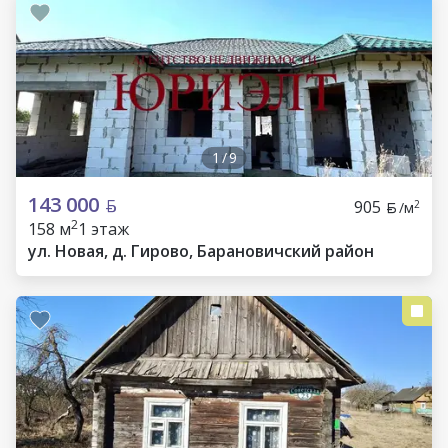
1
/
9
143 000
905
2
/м
2
158 м
1 этаж
ул. Новая, д. Гирово, Барановичский район