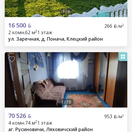
1
/
9
16 500
266
2
/м
2
2 комн.
62 м
1 этаж
ул. Заречная, д. Понача, Клецкий район
1
/
10
70 526
953
2
/м
2
4 комн.
74 м
1 этаж
аг. Русиновичи, Ляховичский район