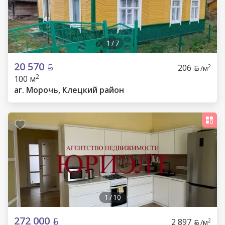
1
/
7
20 570
206
2
/м
2
100 м
аг. Морочь, Клецкий район
1
/
10
272 000
2 897
2
/м