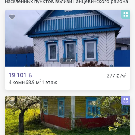
населенных пунктов вблизи Ганцевичского района
1
/
10
19 101
277
2
/м
2
4 комн.
68.9 м
1 этаж