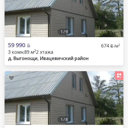
1
/
9
59 990
674
2
/м
2
3 комн.
89 м
2 этажа
д. Выгонощи, Ивацевичский район
1
/
8