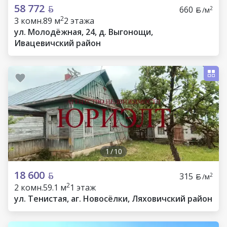
58 772
660
2
/м
2
3 комн.
89 м
2 этажа
ул. Молодёжная, 24, д. Выгонощи,
Ивацевичский район
1
/
10
18 600
315
2
/м
2
2 комн.
59.1 м
1 этаж
ул. Тенистая, аг. Новосёлки, Ляховичский район