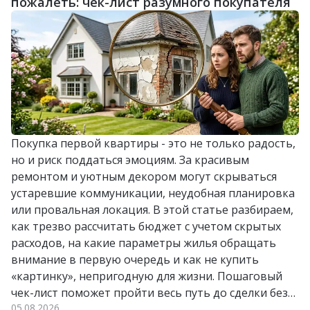
пожалеть: чек-лист разумного покупателя
Покупка первой квартиры - это не только радость,
но и риск поддаться эмоциям. За красивым
ремонтом и уютным декором могут скрываться
устаревшие коммуникации, неудобная планировка
или провальная локация. В этой статье разбираем,
как трезво рассчитать бюджет с учетом скрытых
расходов, на какие параметры жилья обращать
внимание в первую очередь и как не купить
«картинку», непригодную для жизни. Пошаговый
чек-лист поможет пройти весь путь до сделки без
05.08.2026
лишних стрессов и разочарований.