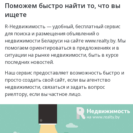
Михалово
Молодечно
Поможем быстро найти то, что вы
Озерцо
Неморшанский сад
Грушевка
Слоним
ищете
посёлок Усяж
Слуцкий гостинец
Жлобин
R-Недвижимость — удобный, бесплатный сервис
агрогородок Деревная
для поиска и размещения объявлений о
Слуцк
агрогородок Замосточье
недвижимости Беларуси на сайте www.realty.by. Мы
Бобруйск
помогаем ориентироваться в предложениях и в
агрогородок Коммунар
ситуации на рынке недвижимости, быть в курсе
Борисов
городской посёлок
последних новостей.
Барановичи
Радошковичи
Наш сервис предоставляет возможность быстро и
Вилейка
деревня Стецки
просто создать свой сайт, если вы агентство
недвижимости, связаться и задать вопрос
курортный посёлок
посёлок Альба
риелтору, если вы частное лицо.
Нарочь
посёлок Коренёвка
Новополоцк
деревня Бобровичи
Мозырь
деревня Ковердяки
Орша
Добруш