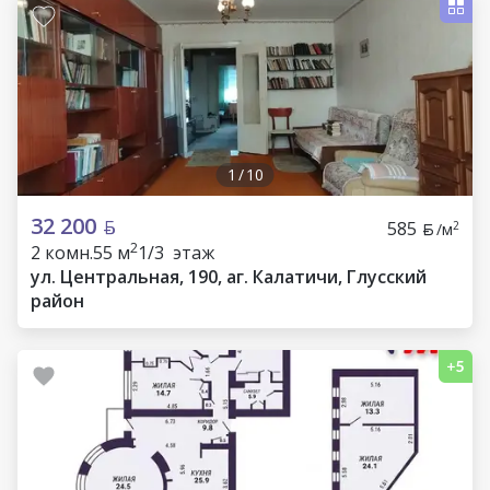
1
/
10
32 200
585
2
/м
2
2 комн.
55 м
1/3 этаж
ул. Центральная, 190, аг. Калатичи, Глусский
район