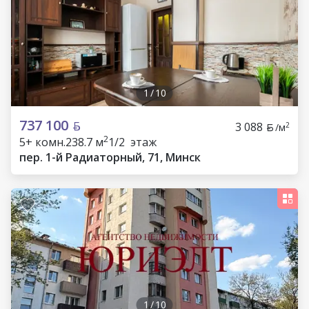
1
/
10
737 100
3 088
2
/м
2
5+ комн.
238.7 м
1/2 этаж
пер. 1-й Радиаторный, 71, Минск
1
/
10