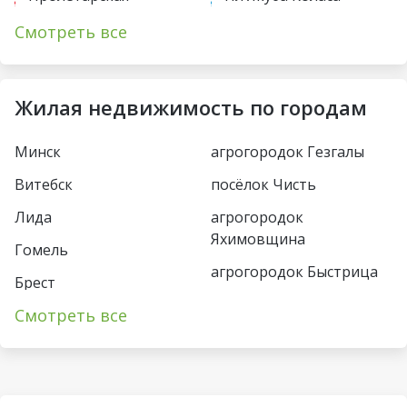
Первомайская
Академия наук
Смотреть все
Купаловская
Парк Челюскинцев
Немига
Московская
Жилая недвижимость по городам
Фрунзенская
Восток
Минск
агрогородок Гезгалы
Молодежная
Борисовский тракт
Витебск
посёлок Чисть
Пушкинская
Уручье
Лида
агрогородок
Спортивная
Юбилейная пл
Яхимовщина
Гомель
Кунцевщина
агрогородок Быстрица
Пл Франтишка
Брест
Богушевича
Несвиж
Каменная Горка
Смотреть все
Пинск
Вокзальная
деревня Турец-Бояры
Малиновка
Могилёв
Ковальская Слобода
агрогородок
Петровщина
Солигорск
Пограничный
Аэродромная