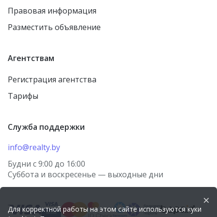
Правовая информация
агрогородок Лошница
Осиповичи
Разместить объявление
агрогородок Тулово
Заславль
Новолукомль
городской посёлок
Агентствам
Тереховка
Столин
Регистрация агентства
городской посёлок
Петриков
Правдинский
Тарифы
агрогородок Старо-
городской посёлок
Борисов
Красная Слобода
Служба поддержки
агрогородок Косино
агрогородок Томашовка
деревня Берёзки
info@realty.by
Лунинец
посёлок Городище
Будни с 9:00 до 16:00
Волковыск
Суббота и воскресенье — выходные дни
агрогородок Носовичи
Речица
деревня Огородники
×
Городок
Для корректной работы на этом сайте используются куки
агрогородок Лыцевичи