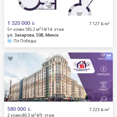
1 320 000
7 127
2
/м
2
5+ комн.
185.2 м
14/14 этаж
ул. Захарова, 50В, Минск
Пл Победы
1
/
10
580 000
7 223
2
/м
2
2 комн.
80.3 м
4/9 этаж