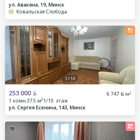
ул. Авакяна, 19, Минск
Ковальская Слобода
1
/
10
253 000
6 747
2
/м
2
1 комн.
37.5 м
1/10 этаж
ул. Сергея Есенина, 143, Минск