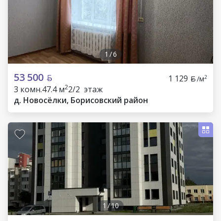
1
/
6
53 500
1 129
2
/м
2
3 комн.
47.4 м
2/2 этаж
д. Новосёлки, Борисовский район
1
/
10