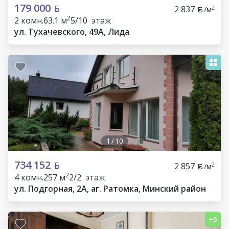
179 000
2 837
2
/м
2
2 комн.
63.1 м
5/10 этаж
ул. Тухачевского, 49А, Лида
1
/
10
734 152
2 857
2
/м
2
4 комн.
257 м
2/2 этаж
ул. Подгорная, 2А, аг. Ратомка, Минский район