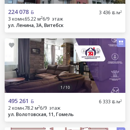
224 078
3 436
2
/м
2
3 комн.
65.22 м
6/9 этаж
ул. Ленина, 3А, Витебск
1
/
10
495 261
6 333
2
/м
2
2 комн.
78.2 м
6/9 этаж
ул. Волотовская, 11, Гомель