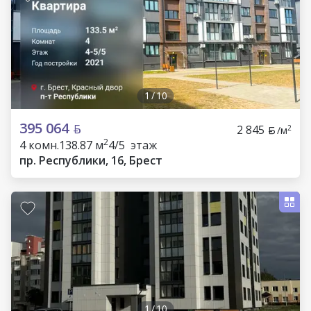
1
/
10
395 064
2 845
2
/м
2
4 комн.
138.87 м
4/5 этаж
пр. Республики, 16, Брест
1
/
10