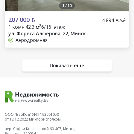
1
/
10
207 000
4 894
2
/м
2
1 комн.
42.3 м
6/16 этаж
ул. Жореса Алфёрова, 22, Минск
Аэродромная
Показать еще
ООО "ВебКод" УНП 193661050
от 12.12.2022 Мингорисполком
пер. Софьи Ковалевской 60-407, Минск,
Беларусь, 220014