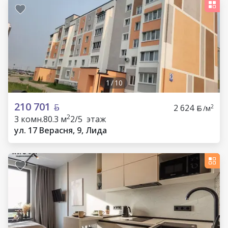
1
/
10
210 701
2 624
2
/м
2
3 комн.
80.3 м
2/5 этаж
ул. 17 Верасня, 9, Лида