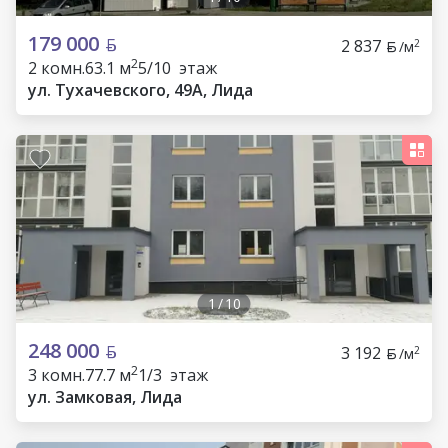
179 000
2 837
2
/м
2
2 комн.
63.1 м
5/10 этаж
ул. Тухачевского, 49А, Лида
1
/
10
248 000
3 192
2
/м
2
3 комн.
77.7 м
1/3 этаж
ул. Замковая, Лида