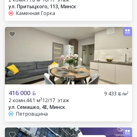
ул. Притыцкого, 113, Минск
Каменная Горка
1
/
10
416 000
9 433
2
/м
2
2 комн.
44.1 м
12/17 этаж
ул. Семашко, 4Е, Минск
Петровщина