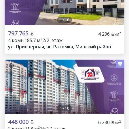
1
/
10
797 765
4 296
2
/м
2
4 комн.
185.7 м
2/2 этаж
ул. Приозёрная, аг. Ратомка, Минский район
1
/
10
448 000
6 240
2
/м
2
2 комн.
71.8 м
16/17 этаж