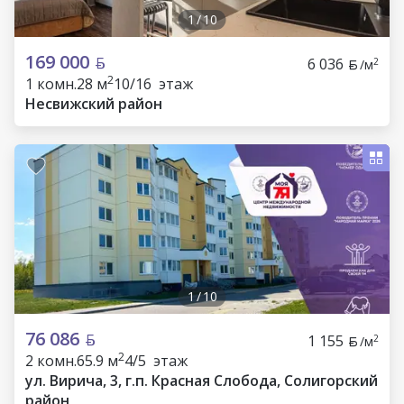
1
/
10
169 000
6 036
2
/м
2
1 комн.
28 м
10/16 этаж
Несвижский район
1
/
10
76 086
1 155
2
/м
2
2 комн.
65.9 м
4/5 этаж
ул. Вирича, 3, г.п. Красная Слобода, Солигорский
район