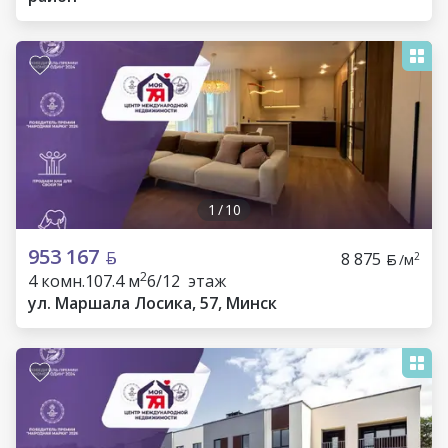
1
/
10
953 167
8 875
2
/м
2
4 комн.
107.4 м
6/12 этаж
ул. Маршала Лосика, 57, Минск