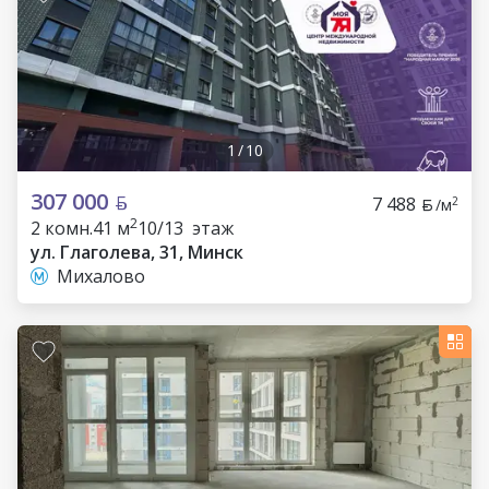
1
/
10
307 000
7 488
2
/м
2
2 комн.
41 м
10/13 этаж
ул. Глаголева, 31, Минск
Михалово