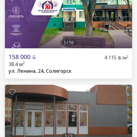
1
/
10
158 000
4 115
2
/м
2
38.4 м
ул. Ленина, 24, Солигорск
1
/
2