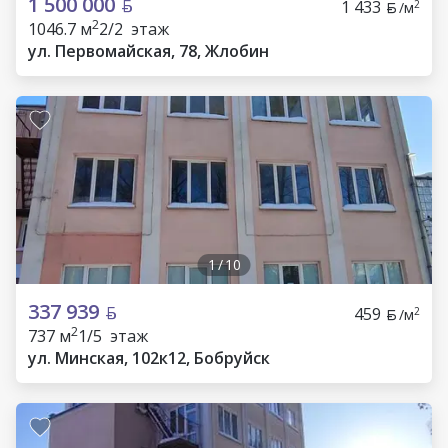
1 500 000
1 433
2
/м
2
1046.7 м
2/2 этаж
ул. Первомайская, 78, Жлобин
1
/
10
337 939
459
2
/м
2
737 м
1/5 этаж
ул. Минская, 102к12, Бобруйск