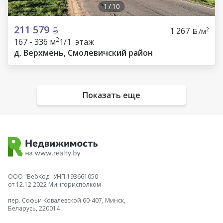
1
/
10
211 579
1 267
2
/м
2
167 - 336 м
1/1 этаж
д. Верхмень, Смолевичский район
Показать еще
ООО "ВебКод" УНП 193661050
от 12.12.2022 Мингорисполком
пер. Софьи Ковалевской 60-407, Минск,
Беларусь, 220014