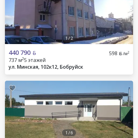
1
/
2
440 790
598
2
/м
2
737 м
5 этажей
ул. Минская, 102к12, Бобруйск
1
/
6