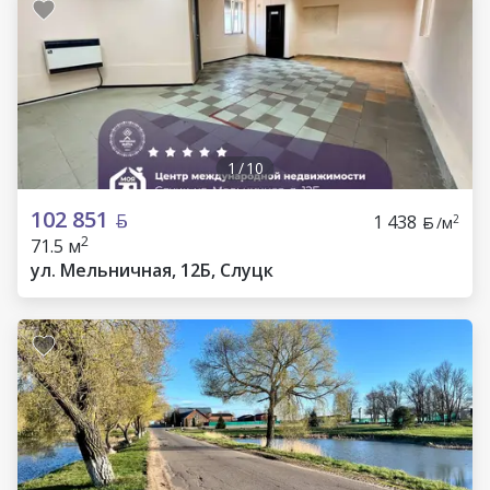
1
/
10
102 851
1 438
2
/м
2
71.5 м
ул. Мельничная, 12Б, Слуцк