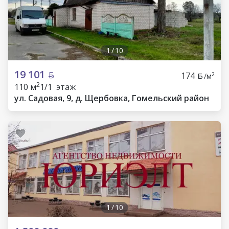
1
/
10
19 101
174
2
/м
2
110 м
1/1 этаж
ул. Садовая, 9, д. Щербовка, Гомельский район
1
/
10