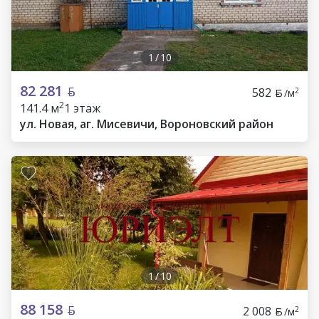
1
/
10
82 281
582
2
/м
2
141.4 м
1 этаж
ул. Новая, аг. Мисевичи, Вороновский район
1
/
10
88 158
2 008
2
/м