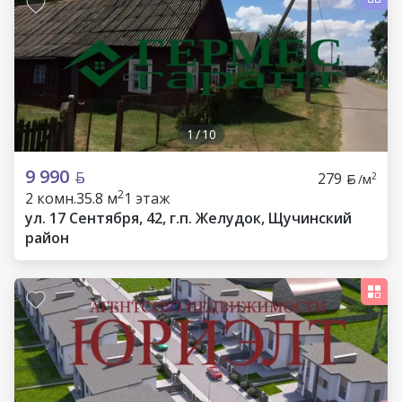
1
/
10
9 990
279
2
/м
2
2 комн.
35.8 м
1 этаж
ул. 17 Сентября, 42, г.п. Желудок, Щучинский
район