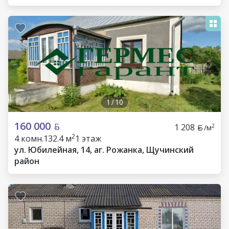
1
/
10
160 000
1 208
2
/м
2
4 комн.
132.4 м
1 этаж
ул. Юбилейная, 14, аг. Рожанка, Щучинский
район