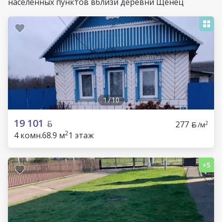
населенных пунктов вблизи деревни Щенец
1
/
10
19 101
277
2
/м
2
4 комн.
68.9 м
1 этаж