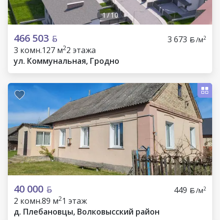
1
/
10
466 503
3 673
2
/м
2
3 комн.
127 м
2 этажа
ул. Коммунальная, Гродно
40 000
449
2
/м
2
2 комн.
89 м
1 этаж
д. Плебановцы, Волковысский район