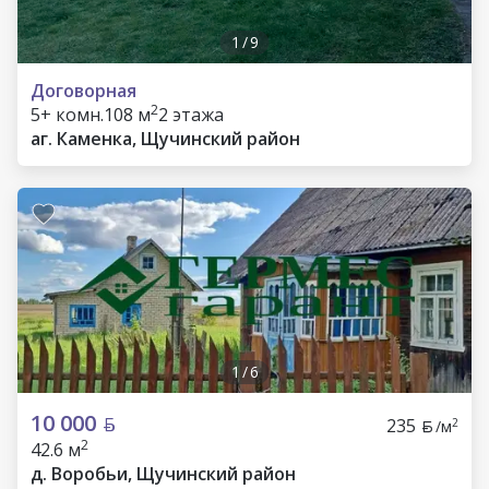
1
/
9
Договорная
2
5+ комн.
108 м
2 этажа
аг. Каменка, Щучинский район
1
/
6
10 000
235
2
/м
2
42.6 м
д. Воробьи, Щучинский район