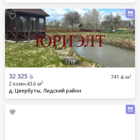
1
/
10
32 325
741
2
/м
2
2 комн.
43.6 м
д. Цвербуты, Лидский район