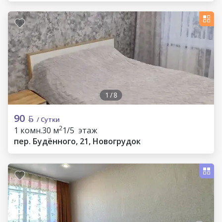
1
/
8
90
/ Сутки
2
1 комн.
30 м
1/5 этаж
пер. Будённого, 21, Новогрудок