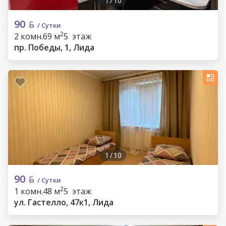
1
/
10
90
/ Сутки
2
2 комн.
69 м
5 этаж
пр. Победы, 1, Лида
1
/
10
90
/ Сутки
2
1 комн.
48 м
5 этаж
ул. Гастелло, 47к1, Лида