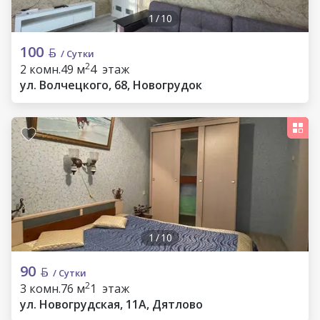
1
/
10
100
/ Сутки
2
2 комн.
49 м
4 этаж
ул. Волчецкого, 68, Новогрудок
1
/
10
90
/ Сутки
2
3 комн.
76 м
1 этаж
ул. Новогрудская, 11А, Дятлово