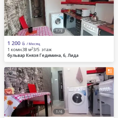
1
/
9
1 200
/ Месяц
2
1 комн.
38 м
3/5 этаж
бульвар Князя Гедимина, 6, Лида
1
/
6