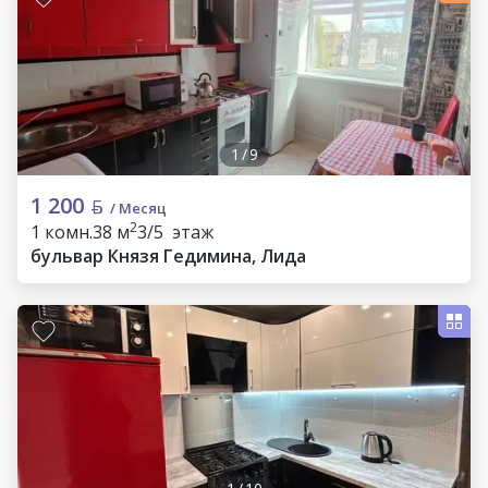
1
/
9
1 200
/ Месяц
2
1 комн.
38 м
3/5 этаж
бульвар Князя Гедимина, Лида