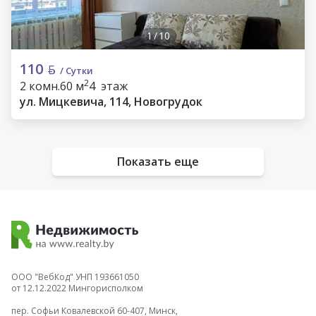
1
/
10
110
/ Сутки
2
2 комн.
60 м
4 этаж
ул. Мицкевича, 114, Новогрудок
Показать еще
ООО "ВебКод" УНП 193661050
от 12.12.2022 Мингорисполком
пер. Софьи Ковалевской 60-407, Минск,