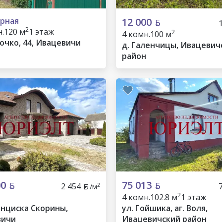
рная
12 000
2
.
120 м
1 этаж
2
4 комн.
100 м
лочко, 44, Ивацевичи
д. Галенчицы, Ивацевич
район
00
75 013
2 454
2
/м
2
4 комн.
102.8 м
1 этаж
анциска Скорины,
ул. Гойшика, аг. Воля,
вичи
Ивацевичский район