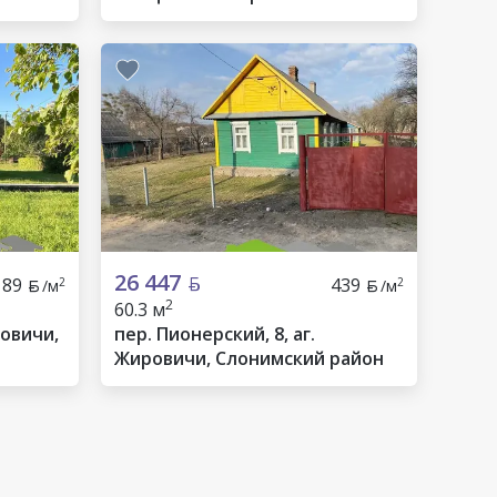
26 447
189
439
2
2
/м
/м
2
60.3 м
ровичи,
пер. Пионерский, 8, аг.
Жировичи, Слонимский район