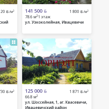
141 500
120
1 800
2
2
/м
/м
2
78.6 м
1 этаж
ский
ул. Узкоколейная, Ивацевичи
125 000
730
1 871
2
2
/м
/м
2
66.8 м
ул. Шоссейная, 1, аг. Квасевичи,
Ивацевичский район