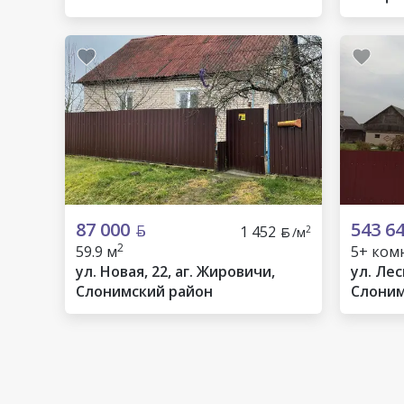
87 000
543 6
1 452
2
/м
2
59.9 м
5+ комн
ул. Новая, 22, аг. Жировичи,
ул. Лес
Слонимский район
Слоним