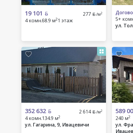
19 101
Догово
277
2
/м
5+ комн
2
4 комн.
68.9 м
1 этаж
ул. То
352 632
589 0
2 614
2
/м
2
2
4 комн.
134.9 м
240 м
ул. Гагарина, 9, Ивацевичи
ул. Фр
Иваце