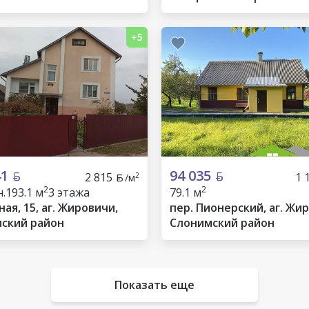
41
94 035
2 815
1 
2
/м
2
2
.
193.1 м
3 этажа
79.1 м
ная, 15, аг. Жировичи,
пер. Пионерский, аг. Жи
ский район
Слонимский район
Показать еще