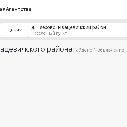
ая
Агентства
д. Плехово, Ивацевичский район
Цена
Населенный пункт
ацевичского района
Найдено 1 объявление