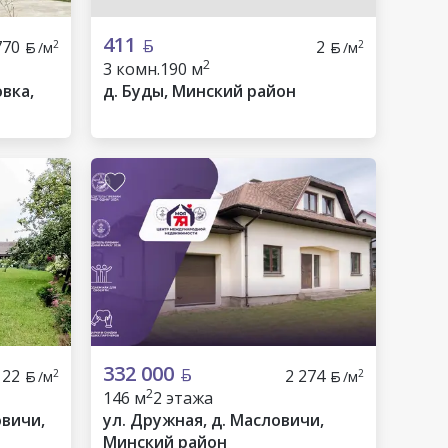
411
770
2
2
2
/м
/м
2
3 комн.
190 м
овка,
д. Буды, Минский район
332 000
122
2 274
2
2
/м
/м
2
146 м
2 этажа
овичи,
ул. Дружная, д. Масловичи,
Минский район