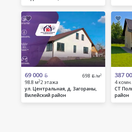
Молодечненский район
69 000
387 0
698
2
/м
2
98.8 м
2 этажа
4 комн.
ул. Центральная, д. Загораны,
СТ Пол
Вилейский район
район