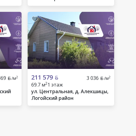
211 579
369
3 036
2
2
/м
/м
2
69.7 м
1 этаж
ский
ул. Центральная, д. Алекшицы,
Логойский район