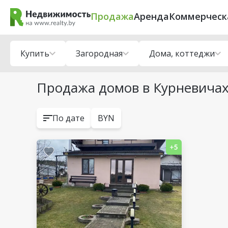
Продажа
Аренда
Коммерческ
Купить
Загородная
Дома, коттеджи
Продажа домов в Курневичах
По дате
BYN