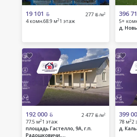
19 101
396 7
277
2
/м
2
4 комн.
68.9 м
1 этаж
5+ комн
д. Нов
192 000
399 0
2 477
2
/м
2
2
77.5 м
1 этаж
78 м
2 
площадь Гастелло, 9А, г.п.
д. Кал
Радошковичи,