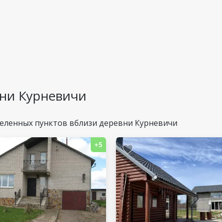
вни Курневичи
еленных пунктов вблизи деревни Курневичи