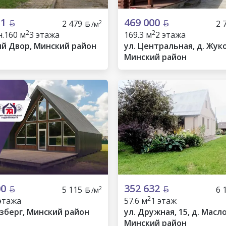
11
469 000
2 479
2 
2
/м
2
2
.
160 м
3 этажа
169.3 м
2 этажа
ый Двор, Минский район
ул. Центральная, д. Жук
Минский район
00
352 632
5 115
6 
2
/м
2
этажа
57.6 м
1 этаж
ьзберг, Минский район
ул. Дружная, 15, д. Масл
Минский район