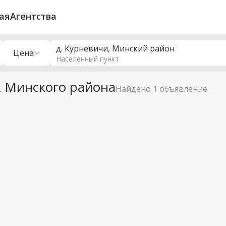
ая
Агентства
д. Курневичи, Минский район
Цена
Населенный пункт
 Минского района
Найдено 1 объявление