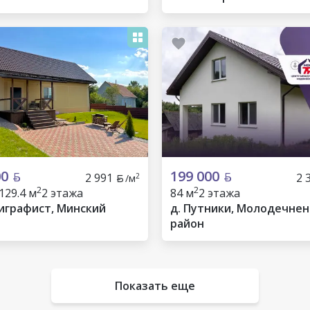
00
199 000
2 991
2 
2
/м
2
2
129.4 м
2 этажа
84 м
2 этажа
играфист, Минский
д. Путники, Молодечнен
район
Показать еще