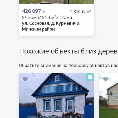
426 097
2 816
2
/м
2
5+ комн.
151.3 м
2 этажа
ул. Сосновая, д. Курневичи,
Минский район
Похожие объекты близ дере
Обратите внимание на подборку объектов нас