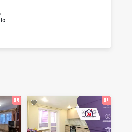
а
 Но