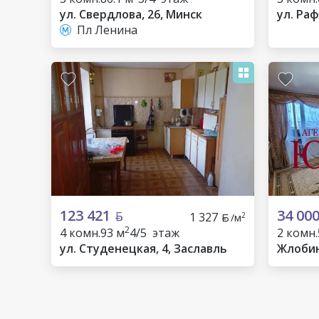
ул. Свердлова, 26, Минск
ул. Раф
Пл Ленина
123 421
34 00
1 327
2
/м
2
4 комн.
93 м
4/5 этаж
2 комн.
ул. Студенецкая, 4, Заславль
Жлоби