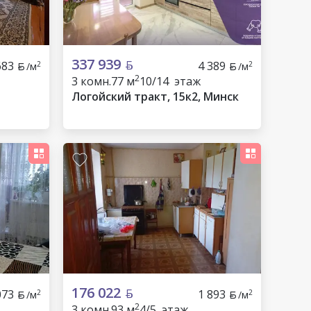
337 939
683
4 389
2
2
/м
/м
2
3 комн.
77 м
10/14 этаж
Логойский тракт, 15к2, Минск
176 022
073
1 893
2
2
/м
/м
2
3 комн.
93 м
4/5 этаж