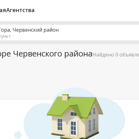
ая
Агентства
 Гора, Червенский район
пункт
оре Червенского района
Найдено 0 объявл