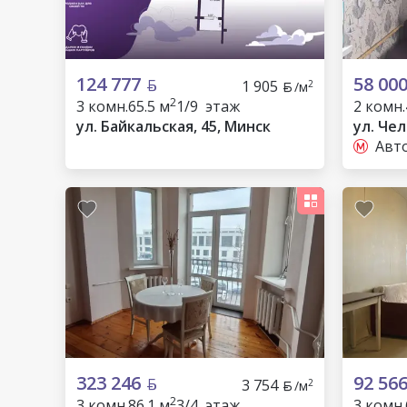
124 777
58 00
1 905
2
/м
2
3 комн.
65.5 м
1/9 этаж
2 комн.
ул. Байкальская, 45, Минск
ул. Че
Авт
323 246
92 56
3 754
2
/м
2
3 комн.
86.1 м
3/4 этаж
3 комн.