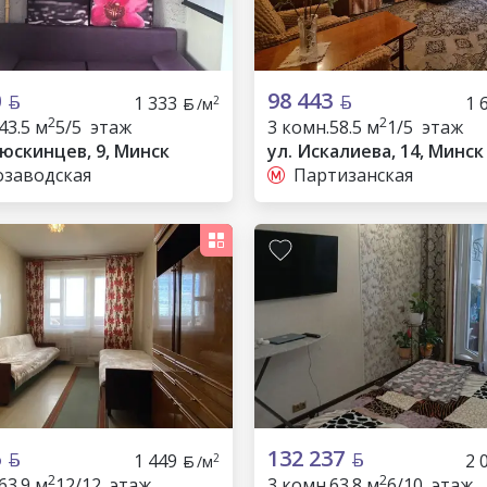
0
98 443
1 333
1 
2
/м
2
2
43.5 м
5/5 этаж
3 комн.
58.5 м
1/5 этаж
люскинцев, 9, Минск
ул. Искалиева, 14, Минск
озаводская
Партизанская
6
132 237
1 449
2 
2
/м
2
2
63.9 м
12/12 этаж
3 комн.
63.8 м
6/10 этаж