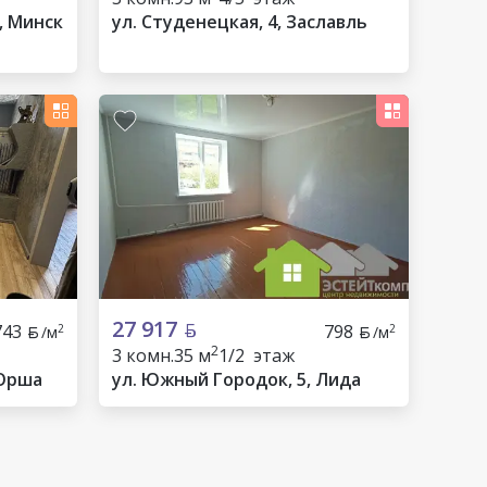
, Минск
ул. Студенецкая, 4, Заславль
27 917
743
798
2
2
/м
/м
2
3 комн.
35 м
1/2 этаж
 Орша
ул. Южный Городок, 5, Лида