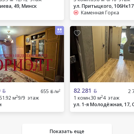
иева, 49, Минск
ул. Притыцкого, 106Нк17
Каменная Горка
0
82 281
655
2 
2
/м
2
2
51.92 м
9/9 этаж
1 комн.
30 м
4 этаж
н
ул. 1-я Молодёжная, 17,
Показать еще