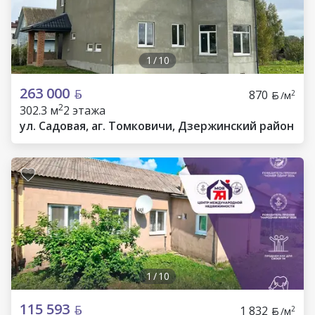
1
/
10
263 000
870
2
/м
2
302.3 м
2 этажа
ул. Садовая, аг. Томковичи, Дзержинский район
1
/
10
115 593
1 832
2
/м