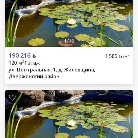
1
/
10
190 216
1 585
2
/м
2
120 м
1 этаж
ул. Центральная, 1, д. Жилевщина,
Дзержинский район