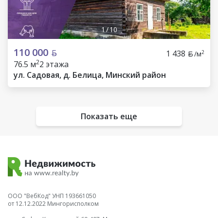
1
/
10
110 000
1 438
2
/м
2
76.5 м
2 этажа
ул. Садовая, д. Белица, Минский район
Показать еще
ООО "ВебКод" УНП 193661050
от 12.12.2022 Мингорисполком