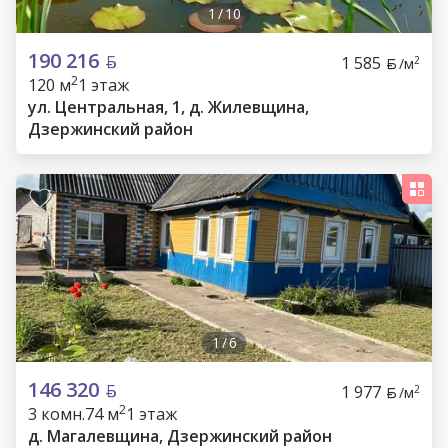
1
/
10
190 216
1 585
2
/м
2
120 м
1 этаж
ул. Центральная, 1, д. Жилевщина,
Дзержинский район
1
/
6
146 320
1 977
2
/м
2
3 комн.
74 м
1 этаж
д. Магалевщина, Дзержинский район