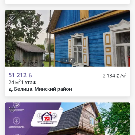
1
/
10
51 212
2 134
2
/м
2
24 м
1 этаж
д. Белица, Минский район