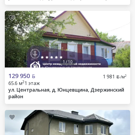
1
/
10
129 950
1 981
2
/м
2
65.6 м
1 этаж
ул. Центральная, д. Юнцевщина, Дзержинский
район