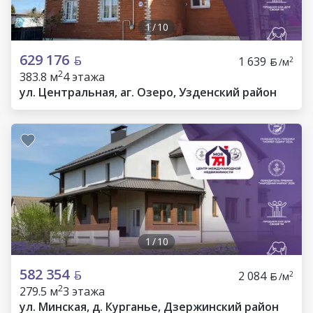
1
/
10
629 176
1 639
2
/м
2
383.8 м
4 этажа
ул. Центральная, аг. Озеро, Узденский район
1
/
10
582 354
2 084
2
/м
2
279.5 м
3 этажа
ул. Минская, д. Курганье, Дзержинский район