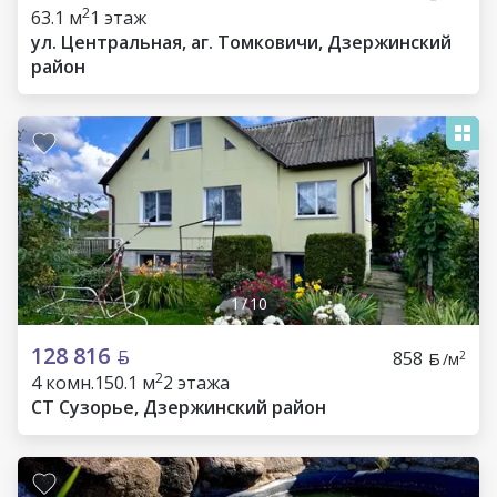
2
63.1 м
1 этаж
ул. Центральная, аг. Томковичи, Дзержинский
район
1
/
10
128 816
858
2
/м
2
4 комн.
150.1 м
2 этажа
СТ Сузорье, Дзержинский район