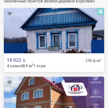
населенных пунктов вблизи деревни Королёво
1
/
10
19 022
276
2
/м
2
4 комн.
68.9 м
1 этаж