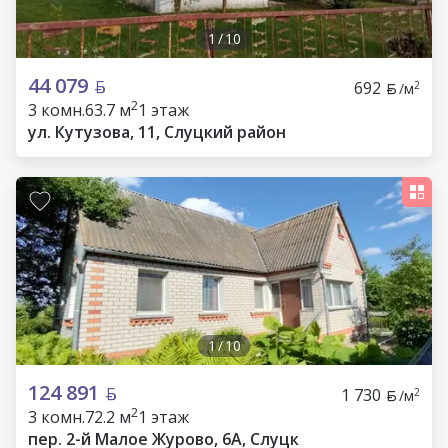
1
/
10
44 079
692
2
/м
2
3 комн.
63.7 м
1 этаж
ул. Кутузова, 11, Слуцкий район
1
/
10
124 891
1 730
2
/м
2
3 комн.
72.2 м
1 этаж
пер. 2-й Малое Журово, 6А, Слуцк