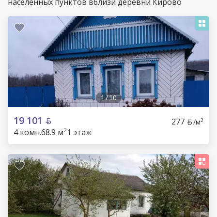
населенных пунктов вблизи деревни Кирово
1
/
10
19 101
277
2
/м
2
4 комн.
68.9 м
1 этаж