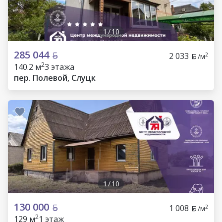
1
/
10
285 044
2 033
2
/м
2
140.2 м
3 этажа
пер. Полевой, Слуцк
1
/
10
130 000
1 008
2
/м
2
129 м
1 этаж