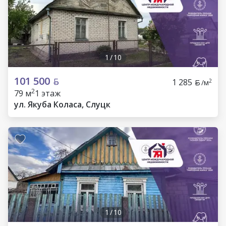
1
/
10
101 500
1 285
2
/м
2
79 м
1 этаж
ул. Якуба Коласа, Слуцк
1
/
10