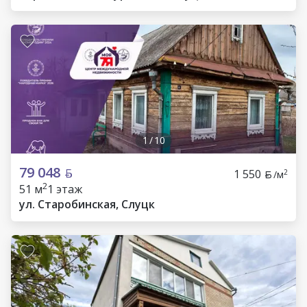
1
/
10
79 048
1 550
2
/м
2
51 м
1 этаж
ул. Старобинская, Слуцк