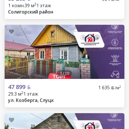
2
1 комн.
39 м
1 этаж
Солигорский район
1
/
10
47 899
1 635
2
/м
2
29.3 м
1 этаж
ул. Козберга, Слуцк