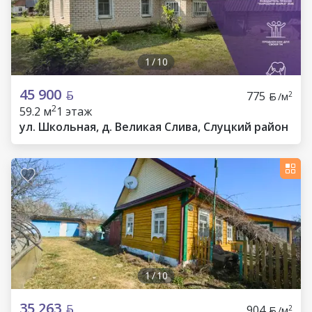
1
/
10
45 900
775
2
/м
2
59.2 м
1 этаж
ул. Школьная, д. Великая Слива, Слуцкий район
1
/
10
35 263
904
2
/м