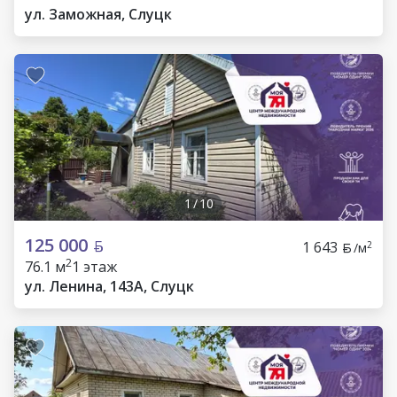
ул. Заможная, Слуцк
1
/
10
125 000
1 643
2
/м
2
76.1 м
1 этаж
ул. Ленина, 143А, Слуцк