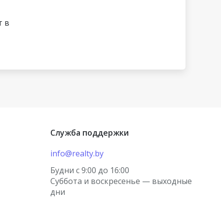
т в
Служба поддержки
info@realty.by
Будни с 9:00 до 16:00
Суббота и воскресенье — выходные
×
дни
корректной работы на этом сайте
льзуются куки (cookies). Продолжая его