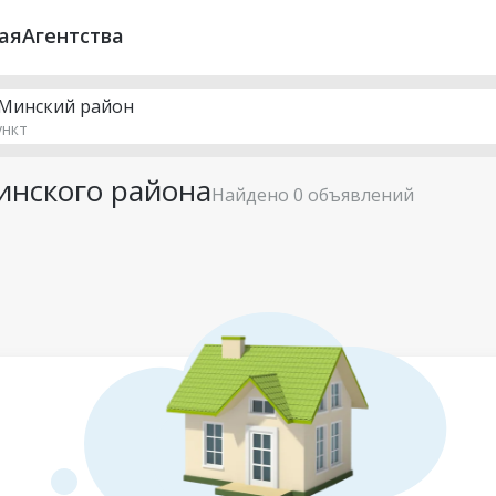
ая
Агентства
 Минский район
ункт
инского района
Найдено 0 объявлений