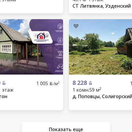
СТ Литвянка, Узденский
0
8 228
1 005
2
/м
2
1 этаж
1 комн.
59 м
тон
д. Поповцы, Солигорски
Показать еще