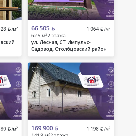
66 505
028
1 064
2
2
/м
/м
2
62.5 м
2 этажа
овский
ул. Лесная, СТ Импульс-
Садовод, Столбцовский район
169 900
180
1 198
2
2
/м
/м
2
141.8 м
2 этажа