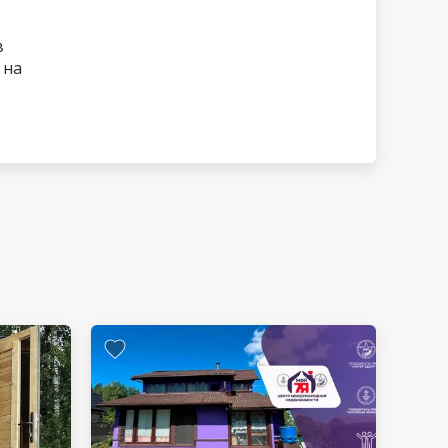
в
 на