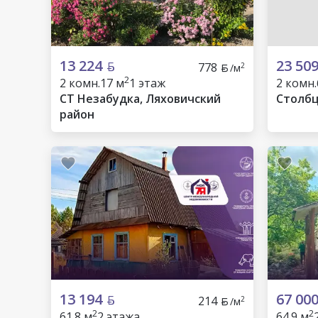
13 224
23 50
778
2
/м
2
2 комн.
17 м
1 этаж
2 комн.
СТ Незабудка, Ляховичский
Столбц
район
13 194
67 00
214
2
/м
2
2
61.8 м
2 этажа
64.9 м