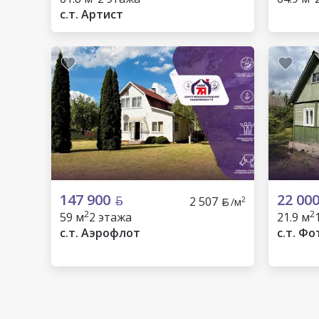
с.т. Артист
147 900
22 00
2 507
2
/м
2
2
59 м
2 этажа
21.9 м
с.т. Аэрофлот
с.т. Фо