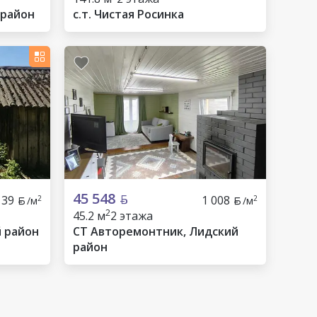
 район
c.т. Чистая Росинка
45 548
139
1 008
2
2
/м
/м
2
45.2 м
2 этажа
й район
СТ Авторемонтник, Лидский
район