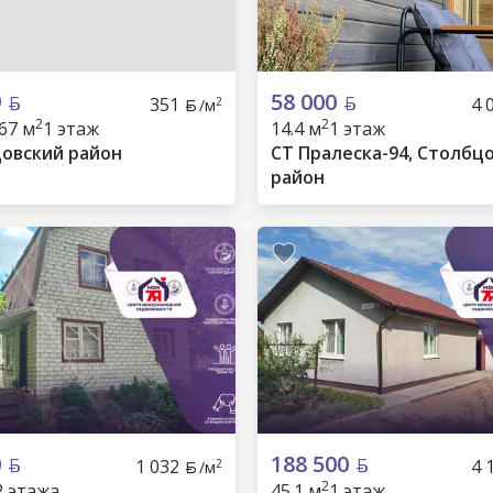
9
58 000
351
4 
2
/м
2
2
67 м
1 этаж
14.4 м
1 этаж
овский район
СТ Пралеска-94, Столбц
район
0
188 500
1 032
4 
2
/м
2
2 этажа
45.1 м
1 этаж