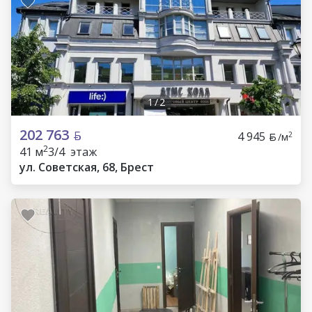
1
/
2
202 763
4 945
2
/м
2
41 м
3/4 этаж
ул. Советская, 68, Брест