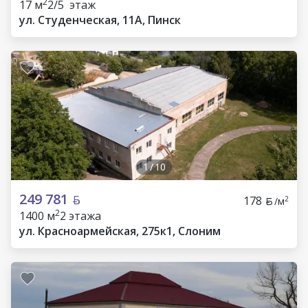
2
17 м
2/5 этаж
ул. Студенческая, 11А, Пинск
1
/
10
249 781
178
2
/м
2
1400 м
2 этажа
ул. Красноармейская, 275к1, Слоним