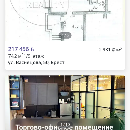
1
/
6
217 456
2 931
2
/м
2
74.2 м
1/9 этаж
ул. Васнецова, 50, Брест
1
/
10