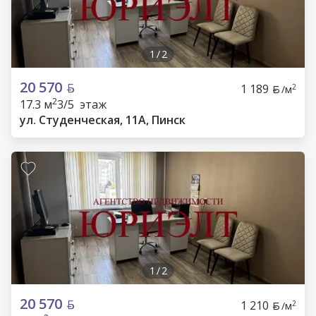
1
/
2
20 570
1 189
2
/м
2
17.3 м
3/5 этаж
ул. Студенческая, 11А, Пинск
1
/
2
20 570
1 210
2
/м