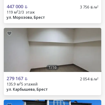
447 000
3 756
2
/м
2
119 м
2/3 этаж
ул. Морозова, Брест
1
/
10
279 167
2 054
2
/м
2
135.9 м
5 этажей
ул. Карбышева, Брест