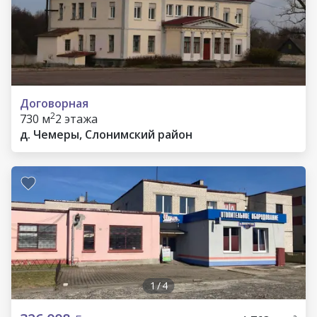
Договорная
2
730 м
2 этажа
д. Чемеры, Слонимский район
1
/
4