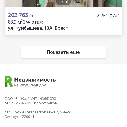
1
/
10
202 763
2 281
2
/м
2
88.9 м
3/4 этаж
ул. Куйбышева, 13А, Брест
Показать еще
ООО "ВебКод" УНП 193661050
от 12.12.2022 Мингорисполком
пер. Софьи Ковалевской 60-407, Минск,
Беларусь, 220014