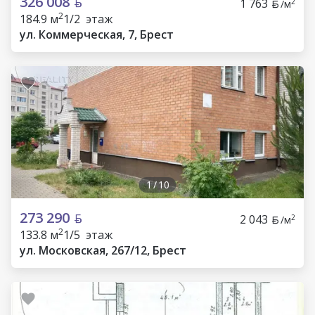
326 008
1 763
2
/м
2
184.9 м
1/2 этаж
ул. Коммерческая, 7, Брест
1
/
10
273 290
2 043
2
/м
2
133.8 м
1/5 этаж
ул. Московская, 267/12, Брест