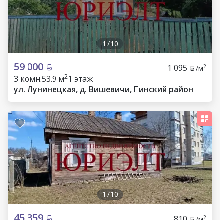
1
/
10
59 000
1 095
2
/м
2
3 комн.
53.9 м
1 этаж
ул. Лунинецкая, д. Вишевичи, Пинский район
1
/
10
45 359
810
2
/м