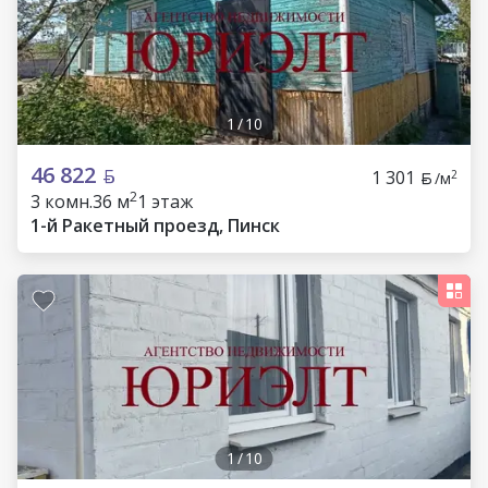
1
/
10
46 822
1 301
2
/м
2
3 комн.
36 м
1 этаж
1-й Ракетный проезд, Пинск
1
/
10