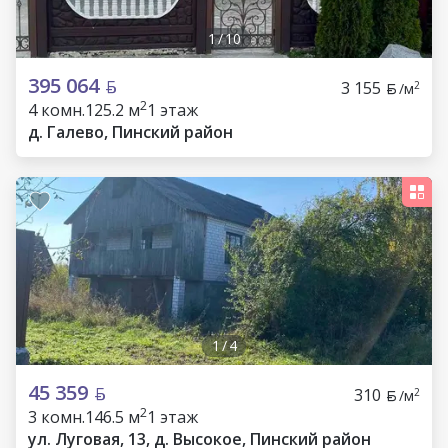
1
/
10
395 064
3 155
2
/м
2
4 комн.
125.2 м
1 этаж
д. Галево, Пинский район
1
/
4
45 359
310
2
/м
2
3 комн.
146.5 м
1 этаж
ул. Луговая, 13, д. Высокое, Пинский район