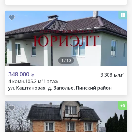
1
/
10
348 000
3 308
2
/м
2
4 комн.
105.2 м
1 этаж
ул. Каштановая, д. Заполье, Пинский район