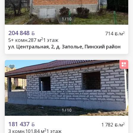
1
/
10
204 848
714
2
/м
2
5+ комн.
287 м
1 этаж
ул. Центральная, 2, д. Заполье, Пинский район
1
/
10
181 437
1 782
2
/м
2
3 комн.
101.84 м
1 этаж