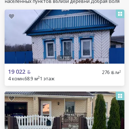
населенных пунктов вблизи деревни Добрая Воля
1
/
10
19 022
276
2
/м
2
4 комн.
68.9 м
1 этаж