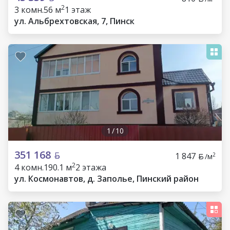
2
3 комн.
56 м
1 этаж
ул. Альбрехтовская, 7, Пинск
1
/
10
351 168
1 847
2
/м
2
4 комн.
190.1 м
2 этажа
ул. Космонавтов, д. Заполье, Пинский район