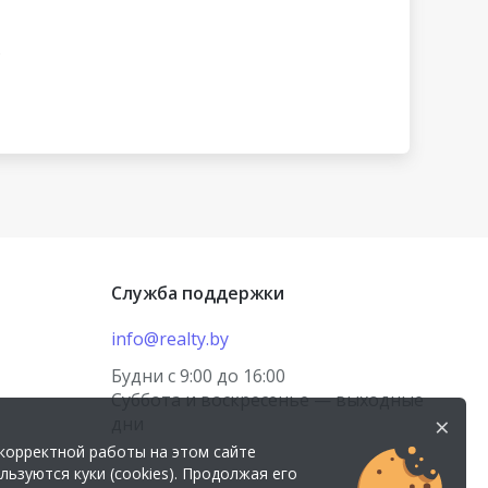
в
Служба поддержки
info@realty.by
Будни с 9:00 до 16:00
Суббота и воскресенье — выходные
×
дни
корректной работы на этом сайте
льзуются куки (cookies). Продолжая его