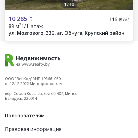
1
/
10
10 285
116
2
/м
2
89 м
1/1 этаж
ул. Мозгового, 33Б, аг. Обчуга, Крупский район
ООО "ВебКод" УНП 193661050
от 12.12.2022 Мингорисполком
пер. Софьи Ковалевской 60-407, Минск,
Беларусь, 220014
Пользователям
Правовая информация