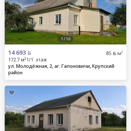
1
/
10
14 693
85
2
/м
2
172.7 м
1/1 этаж
ул. Молодёжная, 2, аг. Гапоновичи, Крупский
район