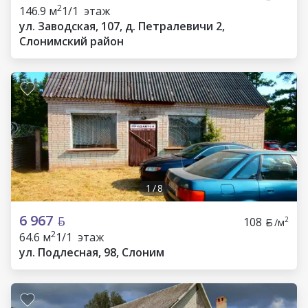
2
146.9 м
1/1 этаж
ул. Заводская, 107, д. Петралевичи 2,
Слонимский район
1
/
8
6 967
108
2
/м
2
64.6 м
1/1 этаж
ул. Подлесная, 98, Слоним