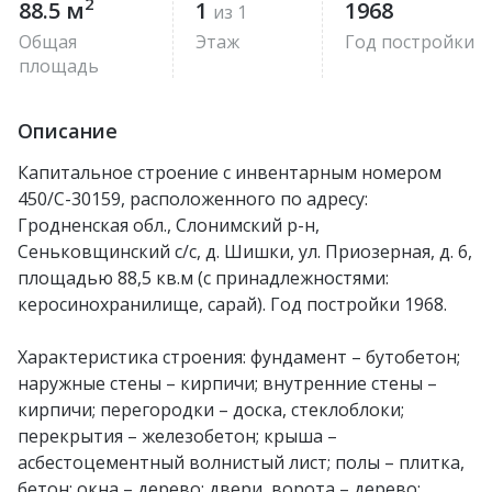
2
88.5 м
1
1968
из 1
Общая
Этаж
Год постройки
площадь
Описание
Капитальное строение с инвентарным номером
450/С-30159, расположенного по адресу:
Гродненская обл., Слонимский р-н,
Сеньковщинский с/с, д. Шишки, ул. Приозерная, д. 6,
площадью 88,5 кв.м (с принадлежностями:
керосинохранилище, сарай). Год постройки 1968.
Характеристика строения: фундамент – бутобетон;
наружные стены – кирпичи; внутренние стены –
кирпичи; перегородки – доска, стеклоблоки;
перекрытия – железобетон; крыша –
асбестоцементный волнистый лист; полы – плитка,
бетон; окна – дерево; двери, ворота – дерево;