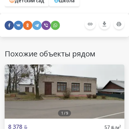
Детский сад
Школа
Похожие объекты рядом
1
/
9
8 378
57
2
/м