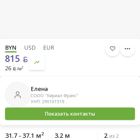
BYN
USD
EUR
815
26
2
/м
Елена
СООО "Кириал Франс"
УНП: 290101519
Показать контакты
2
31.7 - 37.1 м
3.2 м
2
из 2