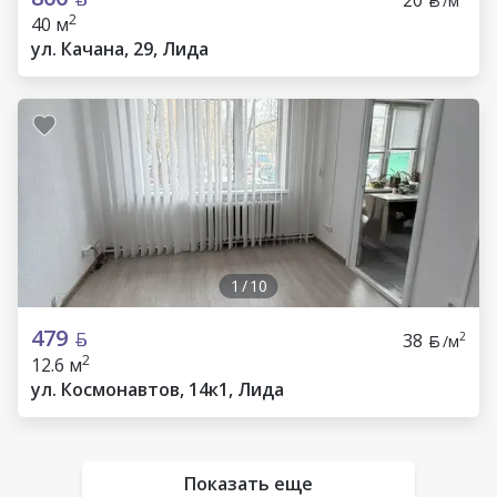
/м
2
40 м
ул. Качана, 29, Лида
1
/
10
479
38
2
/м
2
12.6 м
ул. Космонавтов, 14к1, Лида
Показать еще