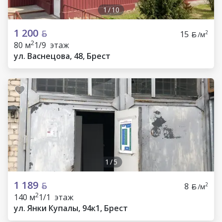
1
/
10
1 200
15
2
/м
2
80 м
1/9 этаж
ул. Васнецова, 48, Брест
1
/
5
1 189
8
2
/м
2
140 м
1/1 этаж
ул. Янки Купалы, 94к1, Брест