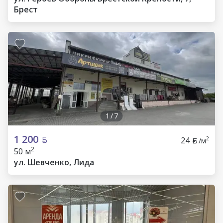
Брест
1
/
7
1 200
24
2
/м
2
50 м
ул. Шевченко, Лида