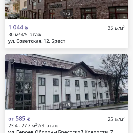
1
/
3
1 044
35
2
/м
2
30 м
4/5 этаж
ул. Советская, 12, Брест
1
/
9
585
от
25
2
/м
2
23.4 - 27.7 м
2/3 этаж
ул. Героев Обороны Брестской Крепости, 7,