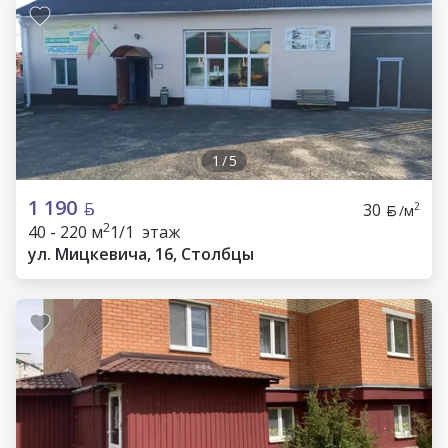
1
/
5
1 190
30
2
/м
2
40 - 220 м
1/1 этаж
ул. Мицкевича, 16, Столбцы