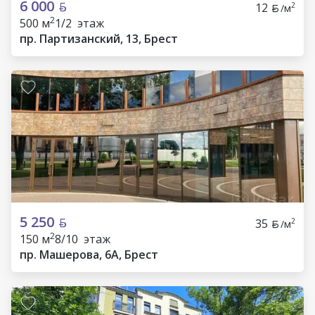
6 000
12
2
/м
2
500 м
1/2 этаж
пр. Партизанский, 13, Брест
5 250
35
2
/м
2
150 м
8/10 этаж
пр. Машерова, 6А, Брест