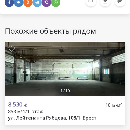
Похожие объекты рядом
1
/
10
8 530
10
2
/м
2
853 м
1/1 этаж
ул. Лейтенанта Рябцева, 108/1, Брест