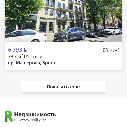
1
/
10
6 793
85
2
/м
2
79.7 м
1/5 этаж
пр. Машерова, Брест
Показать еще