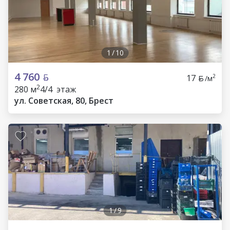
1
/
10
4 760
17
2
/м
2
280 м
4/4 этаж
ул. Советская, 80, Брест
1
/
9