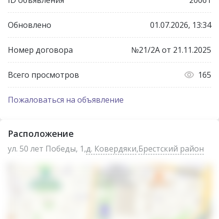
Подписывайтесь на наш телеграмм-канал
arendabre
Обновлено
01.07.2026, 13:34
Договор №21/2А от 21.11.2025 года
Номер договора
№21/2А от 21.11.2025
Лицензия №02240/269 выдана МЮ РБ от 21 марта
2014 года.
Всего просмотров
165
УНП: 291267309.
Пожаловаться на объявление
Официальный сайт: https://reality.by/
Расположение
ул. 50 лет Победы, 1,
д. Ковердяки
,
Брестский район