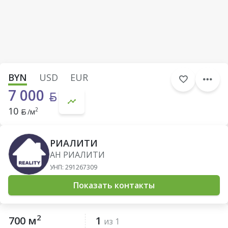
BYN
USD
EUR
7 000
10
2
/м
РИАЛИТИ
АН РИАЛИТИ
УНП: 291267309
Показать контакты
2
700 м
1
из 1