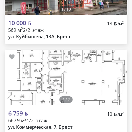
1
/
10
10 000
18
2
/м
2
569 м
2/2 этаж
ул. Куйбышева, 13А, Брест
1
/
2
6 759
10
2
/м
2
667.9 м
1/2 этаж
ул. Коммерческая, 7, Брест