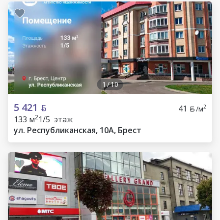
1
/
10
5 421
41
2
/м
2
133 м
1/5 этаж
ул. Республиканская, 10А, Брест