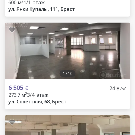
2
600 м
1/1 этаж
ул. Янки Купалы, 111, Брест
1
/
10
6 505
24
2
/м
2
273.7 м
3/4 этаж
ул. Советская, 68, Брест