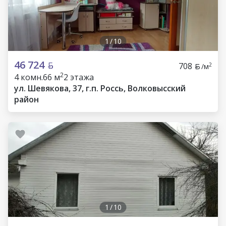
1
/
10
46 724
708
2
/м
2
4 комн.
66 м
2 этажа
ул. Шевякова, 37, г.п. Россь, Волковысский
район
1
/
10