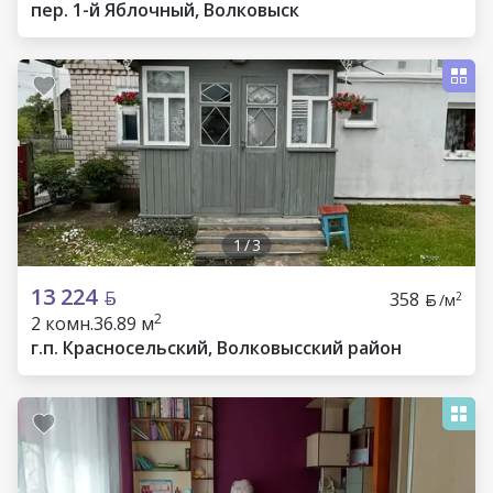
пер. 1-й Яблочный, Волковыск
1
/
3
13 224
358
2
/м
2
2 комн.
36.89 м
г.п. Красносельский, Волковысский район