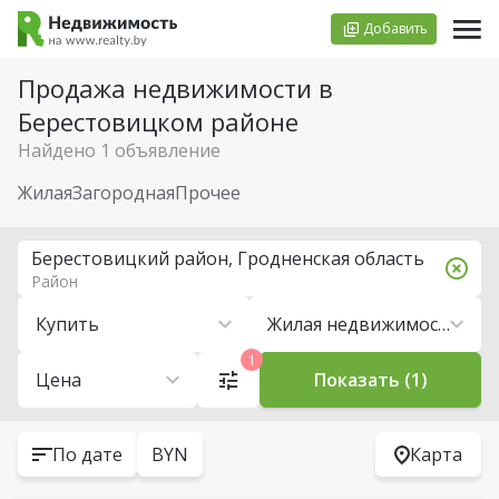
Добавить
Продажа недвижимости в
Берестовицком районе
Найдено 1 объявление
Жилая
Загородная
Прочее
Берестовицкий район, Гродненская область
Район
Купить
Жилая недвижимость
1
Цена
Показать (1)
По дате
BYN
Карта