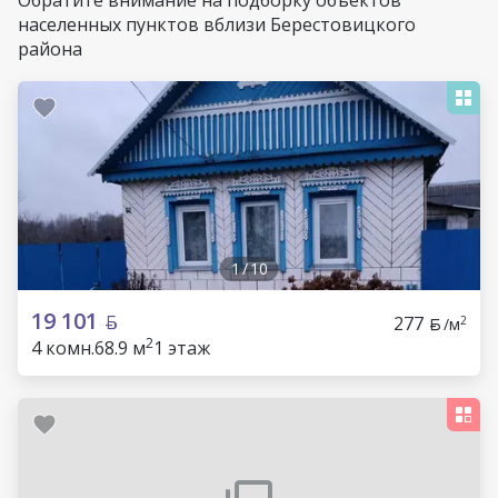
Обратите внимание на подборку объектов
населенных пунктов вблизи Берестовицкого
района
1
/
10
19 101
277
2
/м
2
4 комн.
68.9 м
1 этаж