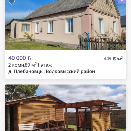
40 000
449
2
/м
2
2 комн.
89 м
1 этаж
д. Плебановцы, Волковысский район