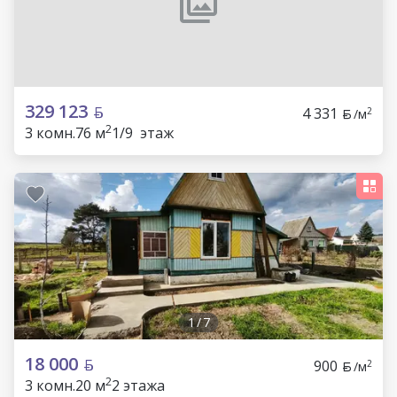
329 123
4 331
2
/м
2
3 комн.
76 м
1/9 этаж
1
/
7
18 000
900
2
/м
2
3 комн.
20 м
2 этажа