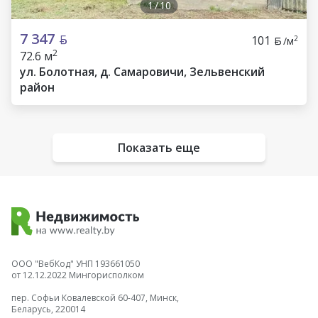
1
/
10
7 347
101
2
/м
2
72.6 м
ул. Болотная, д. Самаровичи, Зельвенский
район
Показать еще
ООО "ВебКод" УНП 193661050
от 12.12.2022 Мингорисполком
пер. Софьи Ковалевской 60-407, Минск,
Беларусь, 220014