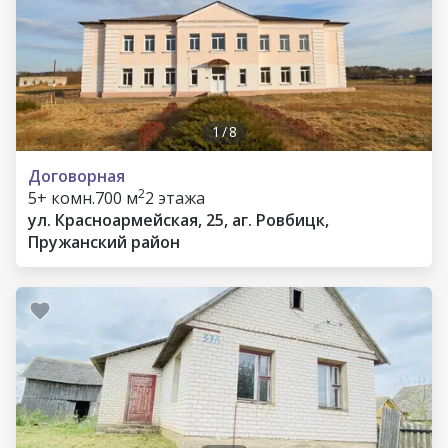
1
/
8
Договорная
2
5+ комн.
700 м
2 этажа
ул. Красноармейская, 25, аг. Ровбицк,
Пружанский район