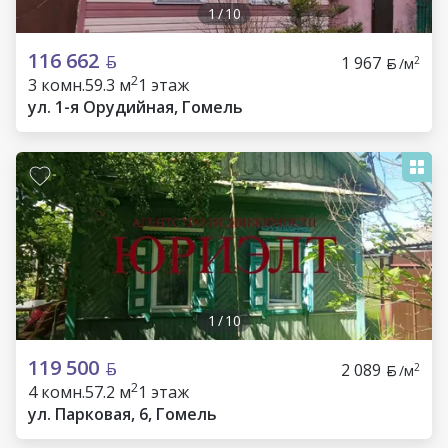
1
/
10
116 662
1 967
2
/м
2
3 комн.
59.3 м
1 этаж
ул. 1-я Орудийная, Гомель
1
/
10
119 500
2 089
2
/м
2
4 комн.
57.2 м
1 этаж
ул. Парковая, 6, Гомель