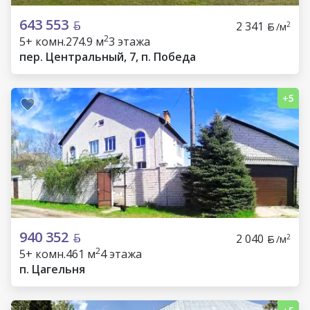
643 553
2 341
2
/м
2
5+ комн.
274.9 м
3 этажа
пер. Центральный, 7, п. Победа
940 352
2 040
2
/м
2
5+ комн.
461 м
4 этажа
п. Цагельня