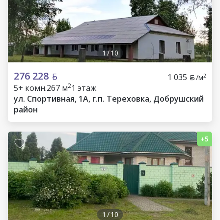
1
/
10
276 228
1 035
2
/м
2
5+ комн.
267 м
1 этаж
ул. Спортивная, 1А, г.п. Тереховка, Добрушский
район
1
/
10