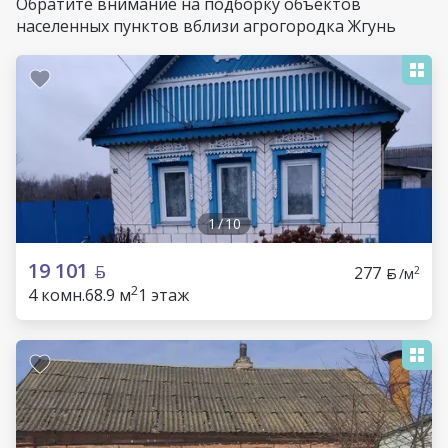
Обратите внимание на подборку объектов
населенных пунктов вблизи агрогородка Жгунь
1
/
10
19 101
277
2
/м
2
4 комн.
68.9 м
1 этаж