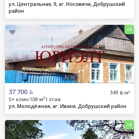
ул. Центральная, 9, аг. Носовичи, Добрушский
район
1
/
10
37 700
349
2
/м
2
5+ комн.
108 м
1 этаж
ул. Молодёжная, аг. Иваки, Добрушский район