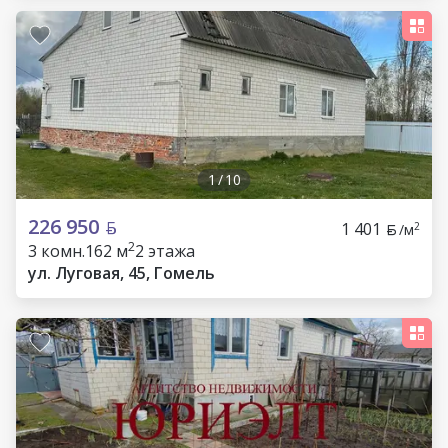
1
/
10
226 950
1 401
2
/м
2
3 комн.
162 м
2 этажа
ул. Луговая, 45, Гомель