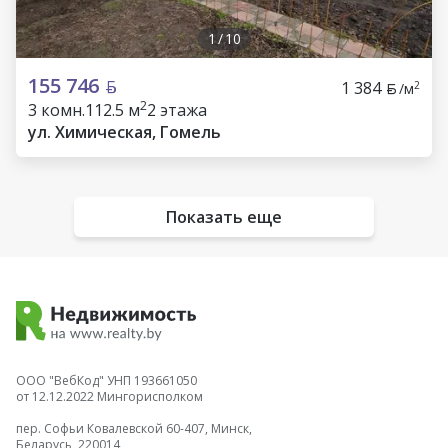
1
/
10
155 746
1 384
2
/м
2
3 комн.
112.5 м
2 этажа
ул. Химическая, Гомель
Показать еще
ООО "ВебКод" УНП 193661050
от 12.12.2022 Мингорисполком
пер. Софьи Ковалевской 60-407, Минск,
Беларусь, 220014