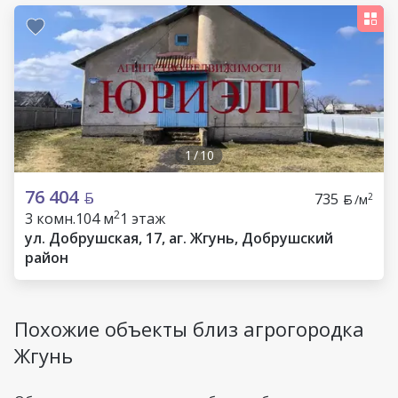
1
/
10
76 404
735
2
/м
2
3 комн.
104 м
1 этаж
ул. Добрушская, 17, аг. Жгунь, Добрушский
район
Похожие объекты близ агрогородка
Жгунь