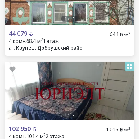
1
/
10
44 079
644
2
/м
2
4 комн.
68.4 м
1 этаж
аг. Крупец, Добрушский район
1
/
10
102 950
1 015
2
/м
2
4 комн.
101.4 м
2 этажа