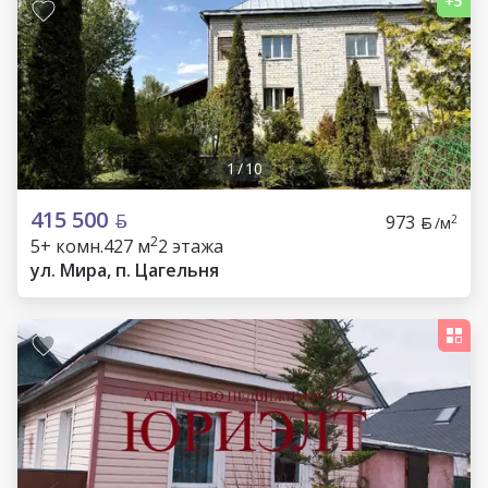
1
/
10
415 500
973
2
/м
2
5+ комн.
427 м
2 этажа
ул. Мира, п. Цагельня