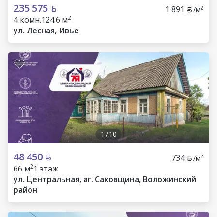
235 575
1 891
2
/м
2
4 комн.
124.6 м
ул. Лесная, Ивье
1
/
10
48 450
734
2
/м
2
66 м
1 этаж
ул. Центральная, аг. Саковщина, Воложинский
район