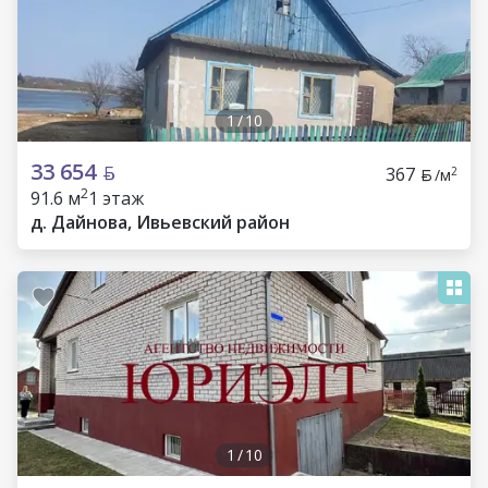
1
/
10
33 654
367
2
/м
2
91.6 м
1 этаж
д. Дайнова, Ивьевский район
1
/
10