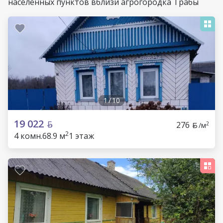
населенных пунктов вблизи агрогородка Трабы
1
/
10
19 022
276
2
/м
2
4 комн.
68.9 м
1 этаж