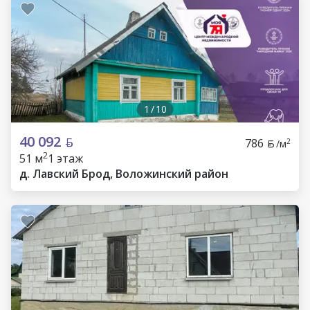
1
/
10
40 092
786
2
/м
2
51 м
1 этаж
д. Лавский Брод, Воложинский район