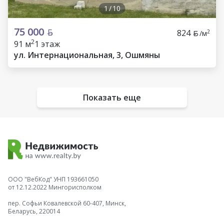
1
/
10
75 000
824
2
/м
2
91 м
1 этаж
ул. Интернациональная, 3, Ошмяны
Показать еще
ООО "ВебКод" УНП 193661050
от 12.12.2022 Мингорисполком
пер. Софьи Ковалевской 60-407, Минск,
Беларусь, 220014