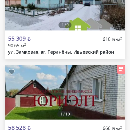
1
/
9
55 309
610
2
/м
2
90.65 м
ул. Замковая, аг. Геранёны, Ивьевский район
1
/
10
58 528
666
2
/м