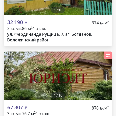
1
/
10
32 190
374
2
/м
2
3 комн.
86 м
1 этаж
ул. Фердинанда Рущица, 7, аг. Богданов,
Воложинский район
1
/
10
67 307
878
2
/м
2
3 комн.
76.7 м
1 этаж