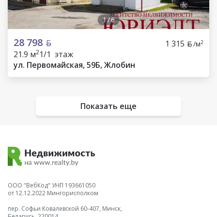
1
/
6
28 798
1 315
2
/м
2
21.9 м
1/1 этаж
ул. Первомайская, 59Б, Жлобин
Показать еще
ООО "ВебКод" УНП 193661050
от 12.12.2022 Мингорисполком
пер. Софьи Ковалевской 60-407, Минск,
Беларусь, 220014