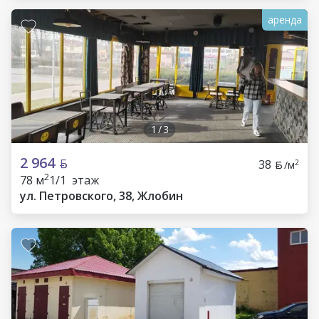
аренда
1
/
3
2 964
38
2
/м
2
78 м
1/1 этаж
ул. Петровского, 38, Жлобин