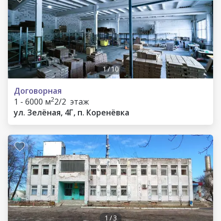
1
/
10
Договорная
2
1 - 6000 м
2/2 этаж
ул. Зелёная, 4Г, п. Коренёвка
1
/
3