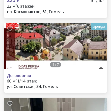
220
10
/м
2
22 м
6 этажей
пр. Космонавтов, 61, Гомель
аренда
1
/
7
Договорная
2
60 м
1/14 этаж
ул. Советская, 34, Гомель