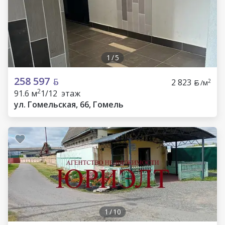
1
/
5
258 597
2 823
2
/м
2
91.6 м
1/12 этаж
ул. Гомельская, 66, Гомель
1
/
10