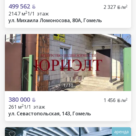
499 562
2 327
2
/м
2
214.7 м
1/1 этаж
ул. Михаила Ломоносова, 80А, Гомель
1
/
10
380 000
1 456
2
/м
2
261 м
1/1 этаж
ул. Севастопольская, 143, Гомель
аренда