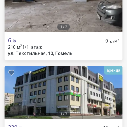
1
/
2
6
0
2
/м
2
210 м
1/1 этаж
ул. Текстильная, 10, Гомель
аренда
1
/
7
2