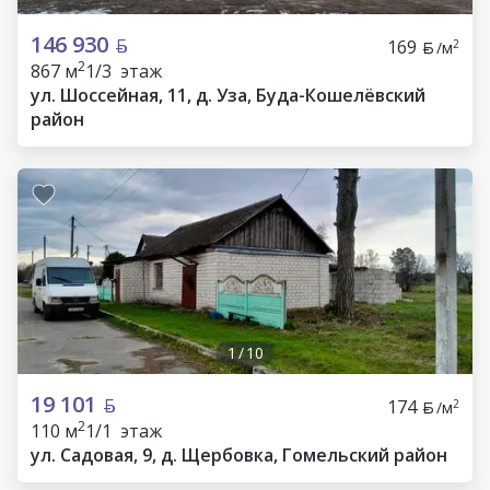
146 930
169
2
/м
2
867 м
1/3 этаж
ул. Шоссейная, 11, д. Уза, Буда-Кошелёвский
район
1
/
10
19 101
174
2
/м
2
110 м
1/1 этаж
ул. Садовая, 9, д. Щербовка, Гомельский район