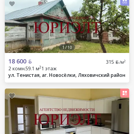
1
/
10
18 600
315
2
/м
2
2 комн.
59.1 м
1 этаж
ул. Тенистая, аг. Новосёлки, Ляховичский район