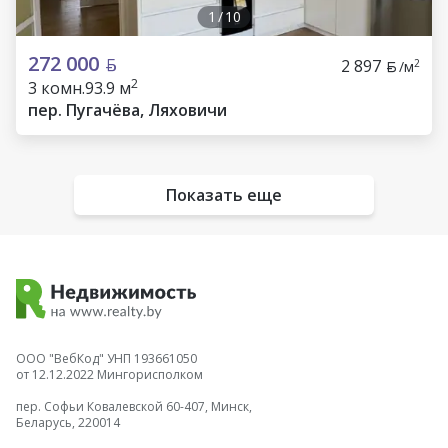
1
/
10
272 000
2 897
2
/м
2
3 комн.
93.9 м
пер. Пугачёва, Ляховичи
Показать еще
ООО "ВебКод" УНП 193661050
от 12.12.2022 Мингорисполком
пер. Софьи Ковалевской 60-407, Минск,
Беларусь, 220014