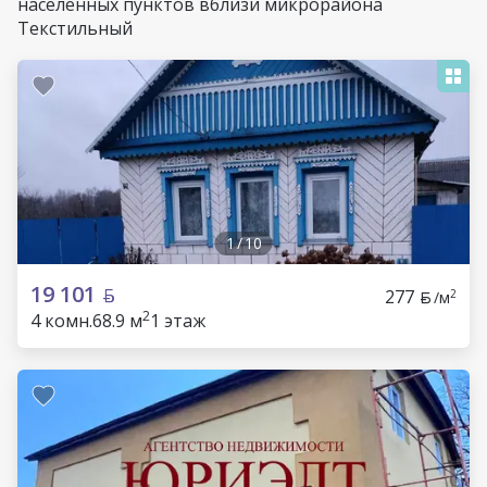
населенных пунктов вблизи микрорайона
Текстильный
1
/
10
19 101
277
2
/м
2
4 комн.
68.9 м
1 этаж