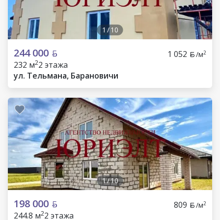
1
/
10
244 000
1 052
2
/м
2
232 м
2 этажа
ул. Тельмана, Барановичи
1
/
10
198 000
809
2
/м
2
244.8 м
2 этажа