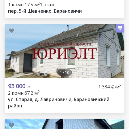
2
1 комн.
17.5 м
1 этаж
пер. 5-й Шевченко, Барановичи
1
/
10
93 000
1 384
2
/м
2
2 комн.
67.2 м
ул. Старая, д. Лавриновичи, Барановичский
район