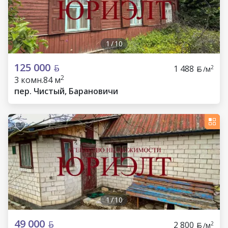
1
/
10
125 000
1 488
2
/м
2
3 комн.
84 м
пер. Чистый, Барановичи
1
/
10
49 000
2 800
2
/м