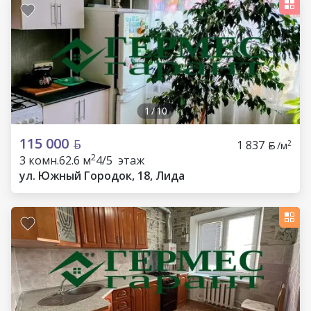
1
/
10
115 000
1 837
2
/м
2
3 комн.
62.6 м
4/5 этаж
ул. Южный Городок, 18, Лида