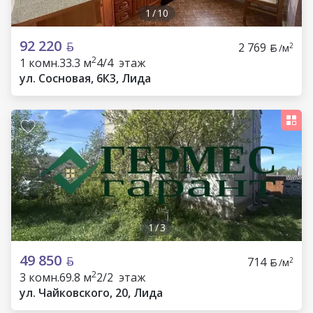
1
/
10
92 220
2 769
2
/м
2
1 комн.
33.3 м
4/4 этаж
ул. Сосновая, 6К3, Лида
1
/
3
49 850
714
2
/м
2
3 комн.
69.8 м
2/2 этаж
ул. Чайковского, 20, Лида