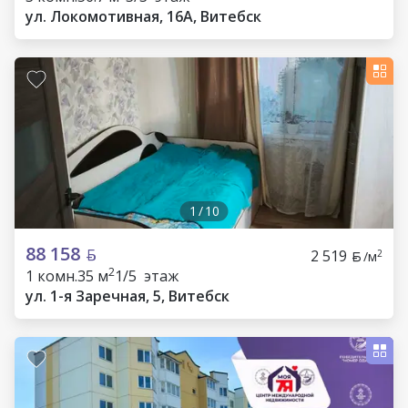
ул. Локомотивная, 16А, Витебск
1
/
10
88 158
2 519
2
/м
2
1 комн.
35 м
1/5 этаж
ул. 1-я Заречная, 5, Витебск