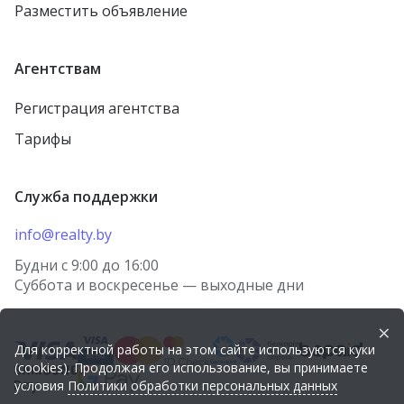
Разместить объявление
агрогородок Тулово
городской посёлок
Тереховка
Новолукомль
Агентствам
городской посёлок
Столин
Правдинский
Регистрация агентства
Петриков
Жодино
Тарифы
агрогородок Старо-
городской посёлок
Борисов
Красная Слобода
Служба поддержки
агрогородок Куренец
агрогородок Томашовка
агрогородок Косино
info@realty.by
Лунинец
деревня Берёзки
Будни с 9:00 до 16:00
Волковыск
Суббота и воскресенье — выходные дни
посёлок Городище
Речица
агрогородок Носовичи
×
Городок
Для корректной работы на этом сайте используются куки
деревня Огородники
(cookies). Продолжая его использование, вы принимаете
городской посёлок
условия
Политики обработки персональных данных
агрогородок Лыцевичи
Коханово