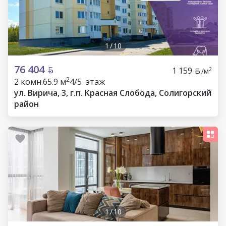
1
/
10
76 404
1 159
2
/м
2
2 комн.
65.9 м
4/5 этаж
ул. Вирича, 3, г.п. Красная Слобода, Солигорский
район
1
/
10