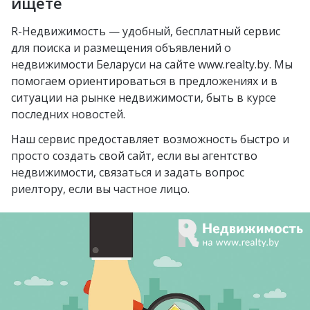
ищете
посёлок Усяж
Слуцкий гостинец
Жлобин
R-Недвижимость — удобный, бесплатный сервис
агрогородок Деревная
для поиска и размещения объявлений о
Слуцк
агрогородок Замосточье
недвижимости Беларуси на сайте www.realty.by. Мы
Бобруйск
помогаем ориентироваться в предложениях и в
агрогородок Коммунар
ситуации на рынке недвижимости, быть в курсе
Борисов
городской посёлок
последних новостей.
Барановичи
Радошковичи
Наш сервис предоставляет возможность быстро и
Вилейка
деревня Стецки
просто создать свой сайт, если вы агентство
недвижимости, связаться и задать вопрос
курортный посёлок
посёлок Альба
риелтору, если вы частное лицо.
Нарочь
посёлок Коренёвка
Новополоцк
деревня Бобровичи
Новогрудок
деревня Ковердяки
Мозырь
Добруш
Светлогорск
агрогородок Путчино