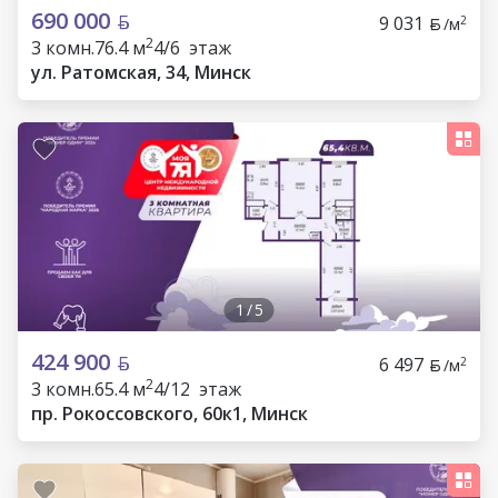
690 000
9 031
2
/м
2
3 комн.
76.4 м
4/6 этаж
ул. Ратомская, 34, Минск
1
/
5
424 900
6 497
2
/м
2
3 комн.
65.4 м
4/12 этаж
пр. Рокоссовского, 60к1, Минск