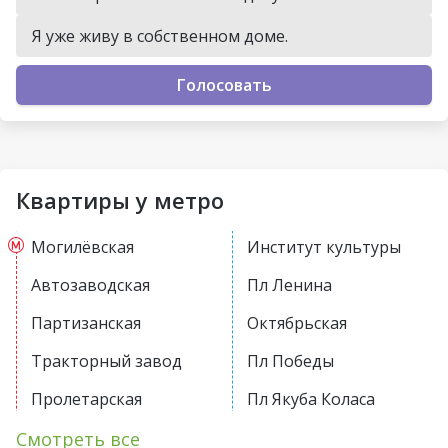
Я уже живу в собственном доме.
Голосовать
Квартиры у метро
Могилёвская
Институт культуры
Автозаводская
Пл Ленина
Партизанская
Октябрьская
Тракторный завод
Пл Победы
Пролетарская
Пл Якуба Коласа
Первомайская
Академия наук
Смотреть все