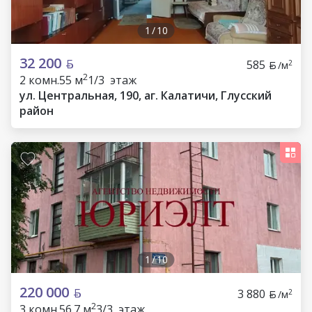
1
/
10
32 200
585
2
/м
2
2 комн.
55 м
1/3 этаж
ул. Центральная, 190, аг. Калатичи, Глусский
район
1
/
10
220 000
3 880
2
/м
2
3 комн.
56.7 м
3/3 этаж