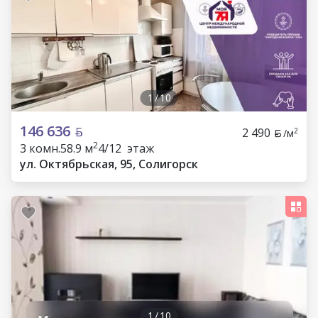
1
/
10
146 636
2 490
2
/м
2
3 комн.
58.9 м
4/12 этаж
ул. Октябрьская, 95, Солигорск
1
/
10