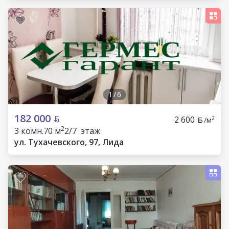
1
/
6
182 000
2 600
2
/м
2
3 комн.
70 м
2/7 этаж
ул. Тухачевского, 97, Лида