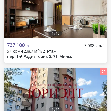
1
/
10
737 100
3 088
2
/м
2
5+ комн.
238.7 м
1/2 этаж
пер. 1-й Радиаторный, 71, Минск
1
/
10