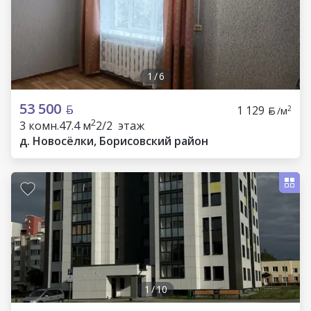
1
/
6
53 500
1 129
2
/м
2
3 комн.
47.4 м
2/2 этаж
д. Новосёлки, Борисовский район
1
/
10