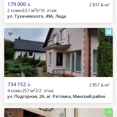
179 000
2 837
2
/м
2
2 комн.
63.1 м
5/10 этаж
ул. Тухачевского, 49А, Лида
1
/
10
734 152
2 857
2
/м
2
4 комн.
257 м
2/2 этаж
ул. Подгорная, 2А, аг. Ратомка, Минский район