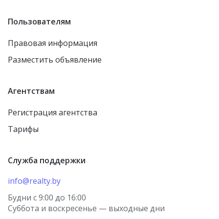
Каменец
Жодино
Пользователям
агрогородок Борщовка
Рогачёв
Правовая информация
агрогородок Лошница
Осиповичи
Разместить объявление
агрогородок Тулово
Заславль
Новолукомль
городской посёлок
Агентствам
Тереховка
Столин
Регистрация агентства
городской посёлок
Петриков
Правдинский
Тарифы
агрогородок Старо-
городской посёлок
Борисов
Красная Слобода
Служба поддержки
агрогородок Косино
агрогородок Томашовка
деревня Берёзки
info@realty.by
Лунинец
посёлок Городище
Будни с 9:00 до 16:00
Волковыск
Суббота и воскресенье — выходные дни
агрогородок Носовичи