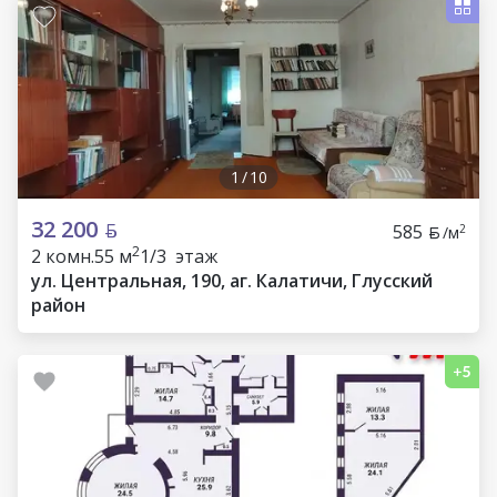
1
/
10
32 200
585
2
/м
2
2 комн.
55 м
1/3 этаж
ул. Центральная, 190, аг. Калатичи, Глусский
район