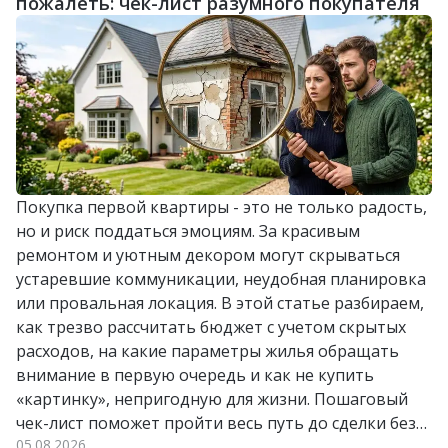
пожалеть: чек-лист разумного покупателя
Покупка первой квартиры - это не только радость,
но и риск поддаться эмоциям. За красивым
ремонтом и уютным декором могут скрываться
устаревшие коммуникации, неудобная планировка
или провальная локация. В этой статье разбираем,
как трезво рассчитать бюджет с учетом скрытых
расходов, на какие параметры жилья обращать
внимание в первую очередь и как не купить
«картинку», непригодную для жизни. Пошаговый
чек-лист поможет пройти весь путь до сделки без
05.08.2026
лишних стрессов и разочарований.