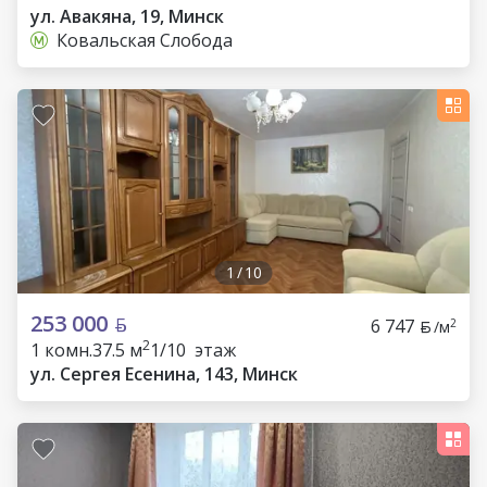
ул. Авакяна, 19, Минск
Ковальская Слобода
1
/
10
253 000
6 747
2
/м
2
1 комн.
37.5 м
1/10 этаж
ул. Сергея Есенина, 143, Минск