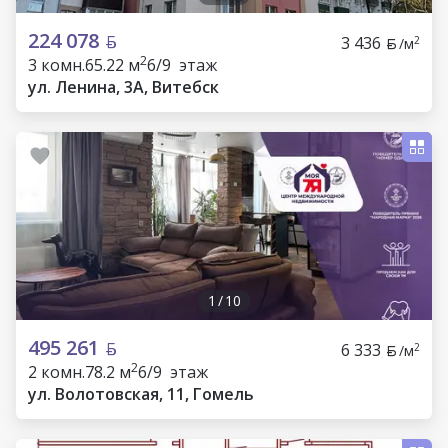
224 078
3 436
2
/м
2
3 комн.
65.22 м
6/9 этаж
ул. Ленина, 3А, Витебск
1
/
10
495 261
6 333
2
/м
2
2 комн.
78.2 м
6/9 этаж
ул. Волотовская, 11, Гомель