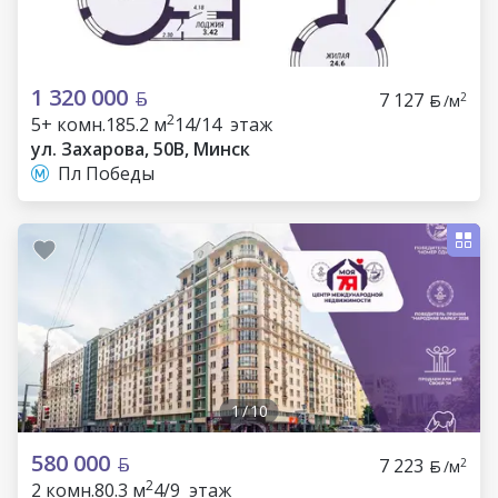
1 320 000
7 127
2
/м
2
5+ комн.
185.2 м
14/14 этаж
ул. Захарова, 50В, Минск
Пл Победы
1
/
10
580 000
7 223
2
/м
2
2 комн.
80.3 м
4/9 этаж