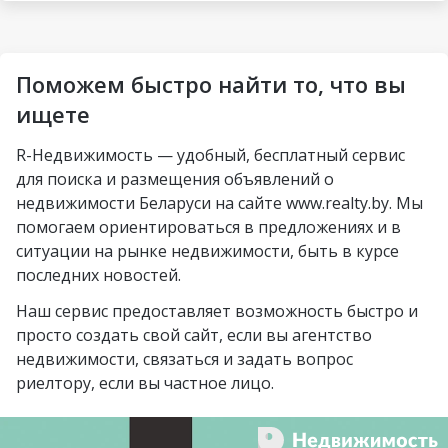
Могилёв
Ковальская Слобода
агрогородок
Петровщина
Солигорск
Пограничный
Аэродромная
Михалово
Молодечно
Поможем быстро найти то, что вы
Озерцо
Неморшанский сад
Грушевка
Слоним
ищете
посёлок Усяж
Слуцкий гостинец
Жлобин
R-Недвижимость — удобный, бесплатный сервис
агрогородок Деревная
для поиска и размещения объявлений о
Слуцк
агрогородок Замосточье
недвижимости Беларуси на сайте www.realty.by. Мы
Бобруйск
помогаем ориентироваться в предложениях и в
агрогородок Коммунар
ситуации на рынке недвижимости, быть в курсе
Борисов
городской посёлок
последних новостей.
Барановичи
Радошковичи
Наш сервис предоставляет возможность быстро и
Вилейка
деревня Стецки
просто создать свой сайт, если вы агентство
недвижимости, связаться и задать вопрос
курортный посёлок
посёлок Альба
риелтору, если вы частное лицо.
Нарочь
посёлок Коренёвка
Новополоцк
деревня Бобровичи