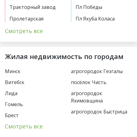
Тракторный завод
Пл Победы
Пролетарская
Пл Якуба Коласа
Первомайская
Академия наук
Смотреть все
Купаловская
Парк Челюскинцев
Немига
Московская
Жилая недвижимость по городам
Фрунзенская
Восток
Минск
агрогородок Гезгалы
Молодежная
Борисовский тракт
Витебск
посёлок Чисть
Пушкинская
Уручье
Лида
агрогородок
Спортивная
Юбилейная пл
Яхимовщина
Гомель
Кунцевщина
агрогородок Быстрица
Пл Франтишка
Брест
Богушевича
Несвиж
Каменная Горка
Смотреть все
Пинск
Вокзальная
деревня Турец-Бояры
Малиновка