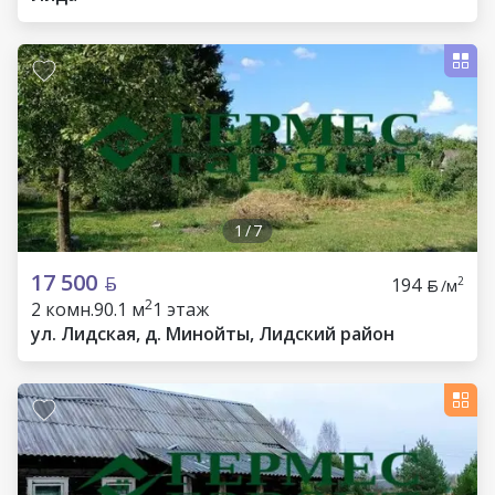
1
/
7
17 500
194
2
/м
2
2 комн.
90.1 м
1 этаж
ул. Лидская, д. Минойты, Лидский район