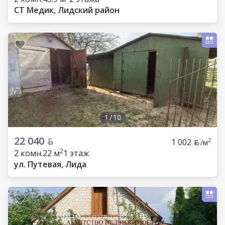
СТ Медик, Лидский район
1
/
10
22 040
1 002
2
/м
2
2 комн.
22 м
1 этаж
ул. Путевая, Лида