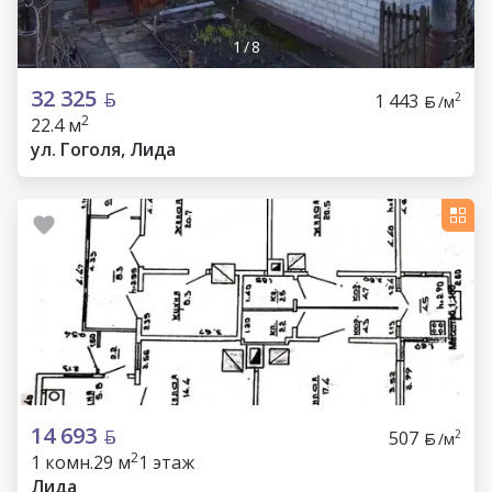
1
/
8
32 325
1 443
2
/м
2
22.4 м
ул. Гоголя, Лида
14 693
507
2
/м
2
1 комн.
29 м
1 этаж
Лида