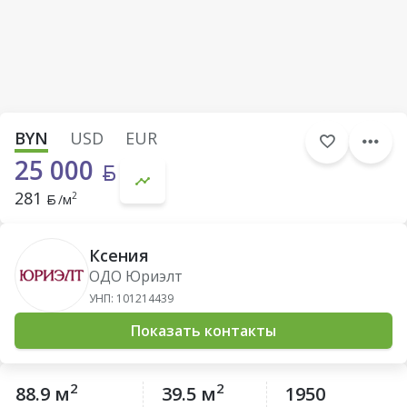
BYN
USD
EUR
25 000
281
2
/м
Ксения
ОДО Юриэлт
УНП: 101214439
Показать контакты
2
2
88.9 м
39.5 м
1950