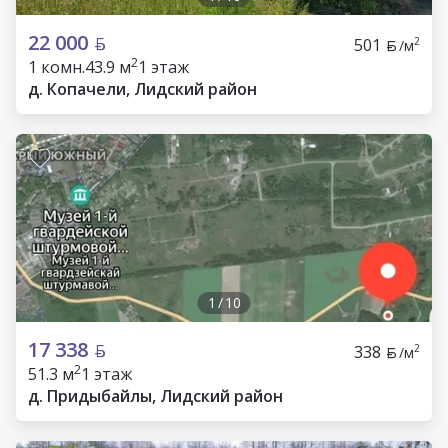
22 000
501
2
/м
2
1 комн.
43.9 м
1 этаж
д. Копачели, Лидский район
1
/
10
17 338
338
2
/м
2
51.3 м
1 этаж
д. Придыбайлы, Лидский район