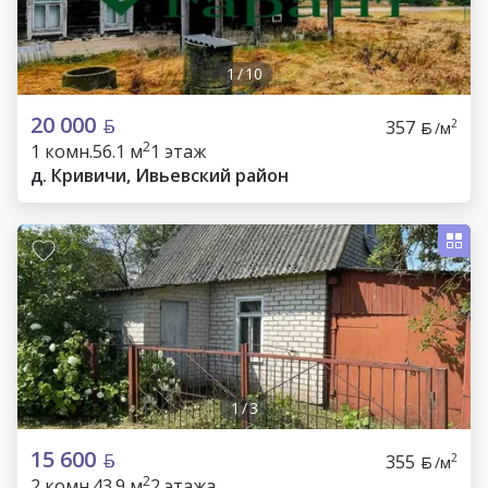
1
/
10
20 000
357
2
/м
2
1 комн.
56.1 м
1 этаж
д. Кривичи, Ивьевский район
1
/
3
15 600
355
2
/м
2
2 комн.
43.9 м
2 этажа