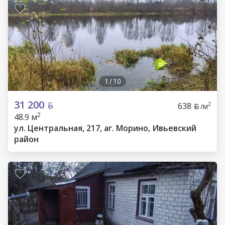
1
/
10
31 200
638
2
/м
2
48.9 м
ул. Центральная, 217, аг. Морино, Ивьевский
район