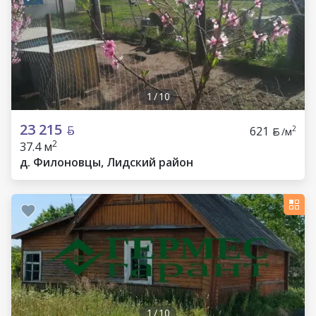
1
/
10
23 215
621
2
/м
2
37.4 м
д. Филоновцы, Лидский район
1
/
10