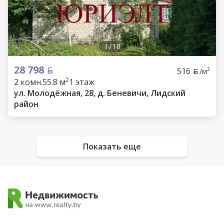
1
/
10
28 798
516
2
/м
2
2 комн.
55.8 м
1 этаж
ул. Молодёжная, 28, д. Беневичи, Лидский
район
Показать еще