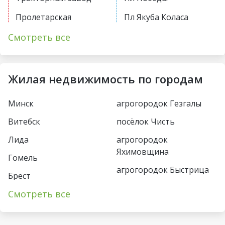
Пролетарская
Пл Якуба Коласа
Первомайская
Академия наук
Смотреть все
Купаловская
Парк Челюскинцев
Немига
Московская
Жилая недвижимость по городам
Фрунзенская
Восток
Минск
агрогородок Гезгалы
Молодежная
Борисовский тракт
Витебск
посёлок Чисть
Пушкинская
Уручье
Лида
агрогородок
Спортивная
Юбилейная пл
Яхимовщина
Гомель
Кунцевщина
агрогородок Быстрица
Пл Франтишка
Брест
Богушевича
Несвиж
Каменная Горка
Смотреть все
Пинск
Вокзальная
деревня Турец-Бояры
Малиновка
Могилёв
Ковальская Слобода
агрогородок