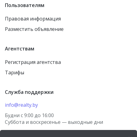
Жодино
Пользователям
агрогородок Борщовка
Рогачёв
Правовая информация
агрогородок Лошница
Осиповичи
Разместить объявление
агрогородок Тулово
Заславль
Новолукомль
городской посёлок
Агентствам
Тереховка
Столин
Регистрация агентства
городской посёлок
Петриков
Правдинский
Тарифы
агрогородок Старо-
городской посёлок
Борисов
Красная Слобода
Служба поддержки
агрогородок Косино
агрогородок Томашовка
деревня Берёзки
info@realty.by
Лунинец
посёлок Городище
Будни с 9:00 до 16:00
Волковыск
Суббота и воскресенье — выходные дни
агрогородок Носовичи
Речица
деревня Огородники