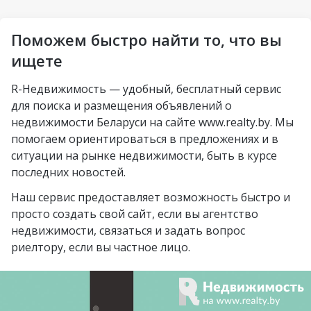
Петровщина
Солигорск
Пограничный
Аэродромная
Михалово
Молодечно
Поможем быстро найти то, что вы
Озерцо
Неморшанский сад
Грушевка
Слоним
ищете
посёлок Усяж
Слуцкий гостинец
Жлобин
R-Недвижимость — удобный, бесплатный сервис
агрогородок Деревная
для поиска и размещения объявлений о
Слуцк
агрогородок Замосточье
недвижимости Беларуси на сайте www.realty.by. Мы
Бобруйск
помогаем ориентироваться в предложениях и в
агрогородок Коммунар
ситуации на рынке недвижимости, быть в курсе
Борисов
городской посёлок
последних новостей.
Барановичи
Радошковичи
Наш сервис предоставляет возможность быстро и
Вилейка
деревня Стецки
просто создать свой сайт, если вы агентство
недвижимости, связаться и задать вопрос
курортный посёлок
посёлок Альба
риелтору, если вы частное лицо.
Нарочь
посёлок Коренёвка
Новополоцк
деревня Бобровичи
Мозырь
деревня Ковердяки