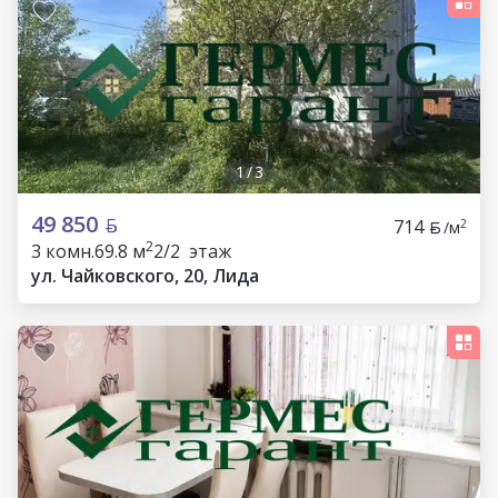
1
/
3
49 850
714
2
/м
2
3 комн.
69.8 м
2/2 этаж
ул. Чайковского, 20, Лида