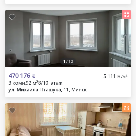
1
/
10
470 176
5 111
2
/м
2
3 комн.
92 м
8/10 этаж
ул. Михаила Пташука, 11, Минск