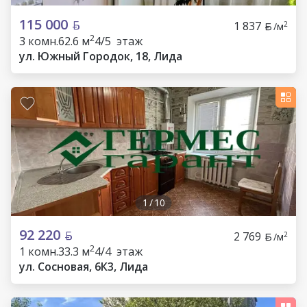
115 000
1 837
2
/м
2
3 комн.
62.6 м
4/5 этаж
ул. Южный Городок, 18, Лида
1
/
10
92 220
2 769
2
/м
2
1 комн.
33.3 м
4/4 этаж
ул. Сосновая, 6К3, Лида