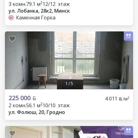
2
3 комн.
79.1 м
12/12 этаж
ул. Лобанка, 28к2, Минск
Каменная Горка
1
/
5
225 000
4 011
2
/м
2
2 комн.
56.1 м
10/10 этаж
ул. Фолюш, 20, Гродно