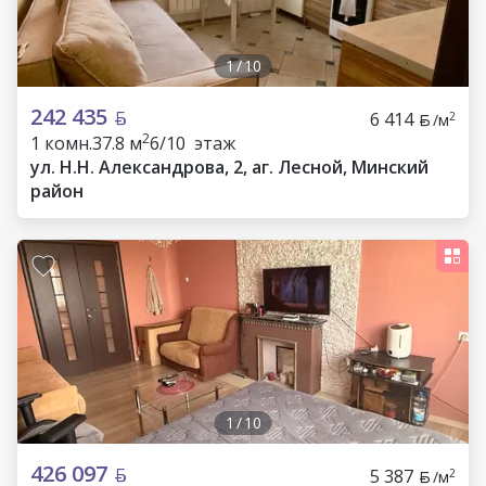
1
/
10
242 435
6 414
2
/м
2
1 комн.
37.8 м
6/10 этаж
ул. Н.Н. Александрова, 2, аг. Лесной, Минский
район
1
/
10
426 097
5 387
2
/м