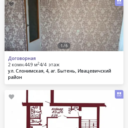
1
/
6
Договорная
2
2 комн.
44.9 м
4/4 этаж
ул. Слонимская, 4, аг. Бытень, Ивацевичский
район