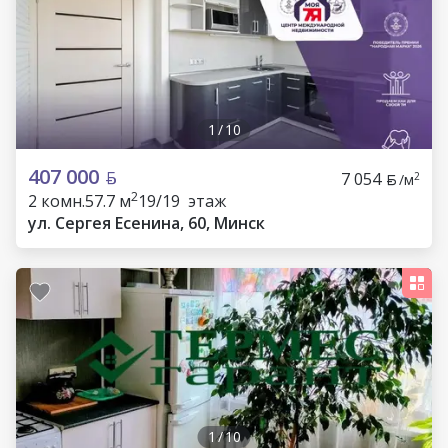
1
/
10
407 000
7 054
2
/м
2
2 комн.
57.7 м
19/19 этаж
ул. Сергея Есенина, 60, Минск
1
/
10