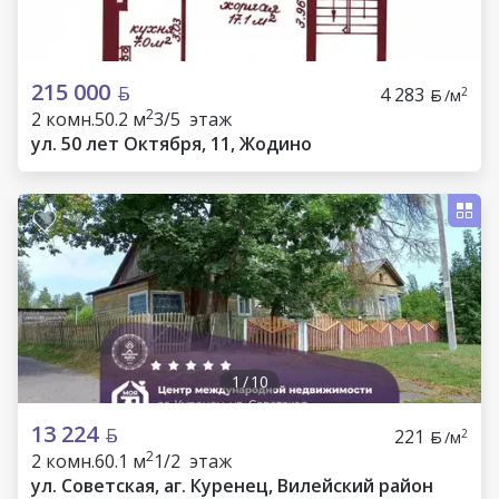
215 000
4 283
2
/м
2
2 комн.
50.2 м
3/5 этаж
ул. 50 лет Октября, 11, Жодино
1
/
10
13 224
221
2
/м
2
2 комн.
60.1 м
1/2 этаж
ул. Советская, аг. Куренец, Вилейский район