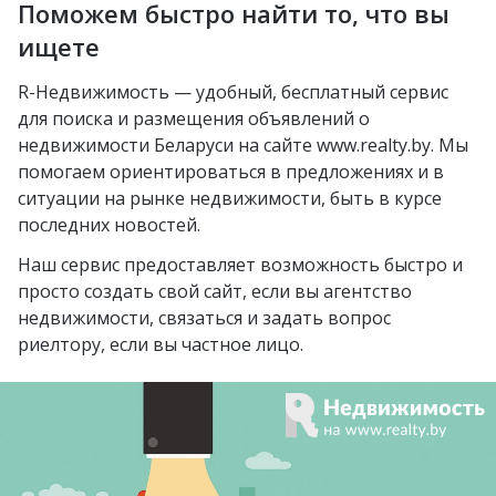
Молодечно
Поможем быстро найти то, что вы
Озерцо
Неморшанский сад
Грушевка
Слоним
ищете
посёлок Усяж
Слуцкий гостинец
Жлобин
R-Недвижимость — удобный, бесплатный сервис
агрогородок Деревная
для поиска и размещения объявлений о
Слуцк
агрогородок Замосточье
недвижимости Беларуси на сайте www.realty.by. Мы
Бобруйск
помогаем ориентироваться в предложениях и в
агрогородок Коммунар
ситуации на рынке недвижимости, быть в курсе
Борисов
городской посёлок
последних новостей.
Барановичи
Радошковичи
Наш сервис предоставляет возможность быстро и
Вилейка
деревня Стецки
просто создать свой сайт, если вы агентство
недвижимости, связаться и задать вопрос
курортный посёлок
посёлок Альба
риелтору, если вы частное лицо.
Нарочь
посёлок Коренёвка
Новополоцк
деревня Бобровичи
Мозырь
деревня Ковердяки
Орша
Добруш