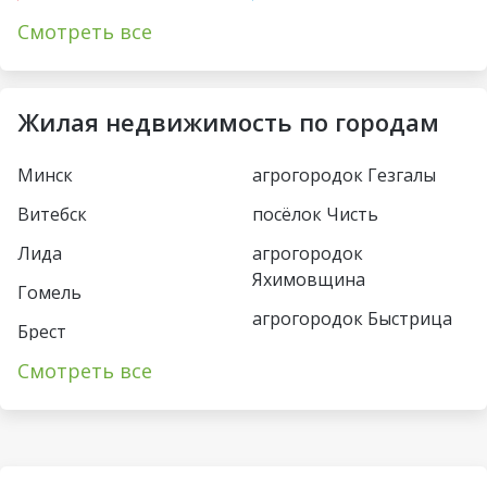
Первомайская
Академия наук
Смотреть все
Купаловская
Парк Челюскинцев
Немига
Московская
Жилая недвижимость по городам
Фрунзенская
Восток
Минск
агрогородок Гезгалы
Молодежная
Борисовский тракт
Витебск
посёлок Чисть
Пушкинская
Уручье
Лида
агрогородок
Спортивная
Юбилейная пл
Яхимовщина
Гомель
Кунцевщина
агрогородок Быстрица
Пл Франтишка
Брест
Богушевича
Несвиж
Каменная Горка
Смотреть все
Пинск
Вокзальная
деревня Турец-Бояры
Малиновка
Могилёв
Ковальская Слобода
агрогородок
Петровщина
Солигорск
Пограничный
Аэродромная
Михалово