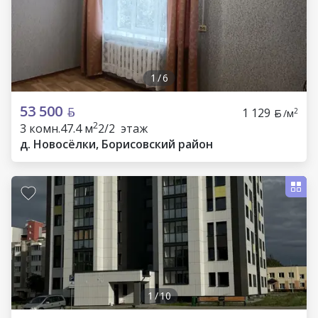
1
/
6
53 500
1 129
2
/м
2
3 комн.
47.4 м
2/2 этаж
д. Новосёлки, Борисовский район
1
/
10