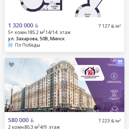
1 320 000
7 127
2
/м
2
5+ комн.
185.2 м
14/14 этаж
ул. Захарова, 50В, Минск
Пл Победы
1
/
10
580 000
7 223
2
/м
2
2 комн.
80.3 м
4/9 этаж