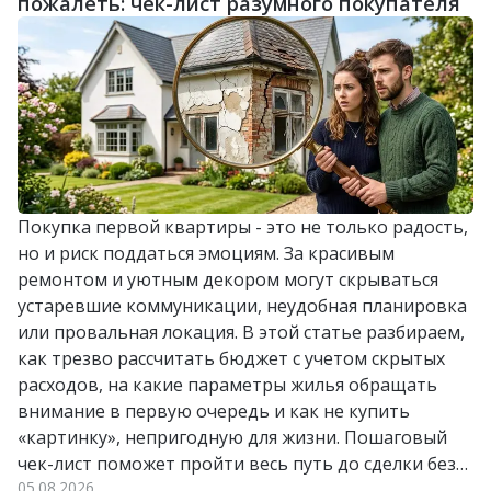
пожалеть: чек-лист разумного покупателя
Покупка первой квартиры - это не только радость,
но и риск поддаться эмоциям. За красивым
ремонтом и уютным декором могут скрываться
устаревшие коммуникации, неудобная планировка
или провальная локация. В этой статье разбираем,
как трезво рассчитать бюджет с учетом скрытых
расходов, на какие параметры жилья обращать
внимание в первую очередь и как не купить
«картинку», непригодную для жизни. Пошаговый
чек-лист поможет пройти весь путь до сделки без
05.08.2026
лишних стрессов и разочарований.