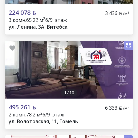
224 078
3 436
2
/м
2
3 комн.
65.22 м
6/9 этаж
ул. Ленина, 3А, Витебск
1
/
10
495 261
6 333
2
/м
2
2 комн.
78.2 м
6/9 этаж
ул. Волотовская, 11, Гомель