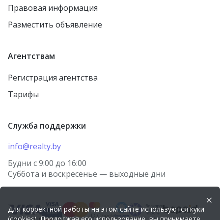
Правовая информация
агрогородок Лошница
Осиповичи
Разместить объявление
агрогородок Тулово
Заславль
Новолукомль
городской посёлок
Агентствам
Тереховка
Столин
Регистрация агентства
городской посёлок
Петриков
Правдинский
Тарифы
агрогородок Старо-
городской посёлок
Борисов
Красная Слобода
Служба поддержки
агрогородок Косино
агрогородок Томашовка
деревня Берёзки
info@realty.by
Лунинец
посёлок Городище
Будни с 9:00 до 16:00
Волковыск
Суббота и воскресенье — выходные дни
агрогородок Носовичи
Речица
деревня Огородники
×
Городок
Для корректной работы на этом сайте используются куки
агрогородок Лыцевичи
(cookies). Продолжая его использование, вы принимаете