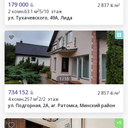
179 000
2 837
2
/м
2
2 комн.
63.1 м
5/10 этаж
ул. Тухачевского, 49А, Лида
1
/
10
734 152
2 857
2
/м
2
4 комн.
257 м
2/2 этаж
ул. Подгорная, 2А, аг. Ратомка, Минский район