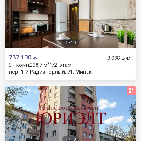
1
/
10
737 100
3 088
2
/м
2
5+ комн.
238.7 м
1/2 этаж
пер. 1-й Радиаторный, 71, Минск
1
/
10