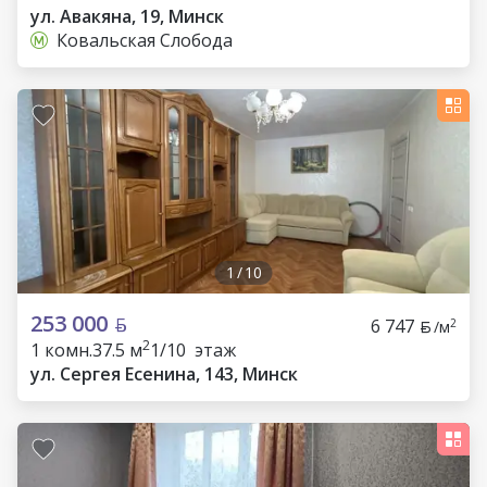
ул. Авакяна, 19, Минск
Ковальская Слобода
1
/
10
253 000
6 747
2
/м
2
1 комн.
37.5 м
1/10 этаж
ул. Сергея Есенина, 143, Минск