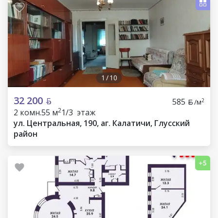
1
/
10
32 200
585
2
/м
2
2 комн.
55 м
1/3 этаж
ул. Центральная, 190, аг. Калатичи, Глусский
район