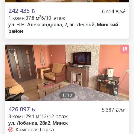
242 435
6 414
2
/м
2
1 комн.
37.8 м
6/10 этаж
ул. Н.Н. Александрова, 2, аг. Лесной, Минский
район
1
/
10
426 097
5 387
2
/м
2
3 комн.
79.1 м
12/12 этаж
ул. Лобанка, 28к2, Минск
Каменная Горка