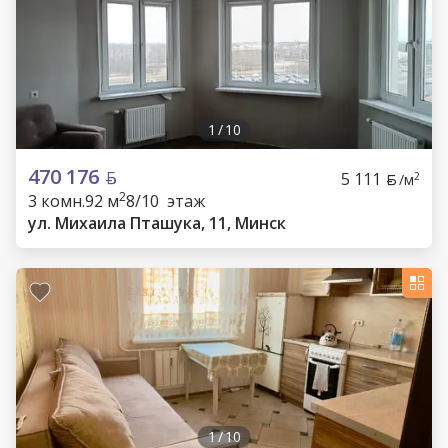
1
/
10
470 176
5 111
2
/м
2
3 комн.
92 м
8/10 этаж
ул. Михаила Пташука, 11, Минск
1
/
10