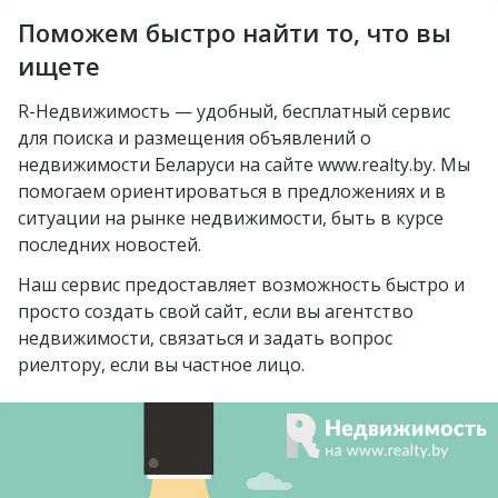
Михалово
Молодечно
Поможем быстро найти то, что вы
Озерцо
Неморшанский сад
Грушевка
Слоним
ищете
посёлок Усяж
Слуцкий гостинец
Жлобин
R-Недвижимость — удобный, бесплатный сервис
агрогородок Деревная
для поиска и размещения объявлений о
Слуцк
агрогородок Замосточье
недвижимости Беларуси на сайте www.realty.by. Мы
Бобруйск
помогаем ориентироваться в предложениях и в
агрогородок Коммунар
ситуации на рынке недвижимости, быть в курсе
Борисов
городской посёлок
последних новостей.
Барановичи
Радошковичи
Наш сервис предоставляет возможность быстро и
Вилейка
деревня Стецки
просто создать свой сайт, если вы агентство
недвижимости, связаться и задать вопрос
курортный посёлок
посёлок Альба
риелтору, если вы частное лицо.
Нарочь
посёлок Коренёвка
Новополоцк
деревня Бобровичи
Мозырь
деревня Ковердяки
Орша