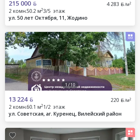
215 000
4 283
2
/м
2
2 комн.
50.2 м
3/5 этаж
ул. 50 лет Октября, 11, Жодино
1
/
10
13 224
220
2
/м
2
2 комн.
60.1 м
1/2 этаж
ул. Советская, аг. Куренец, Вилейский район