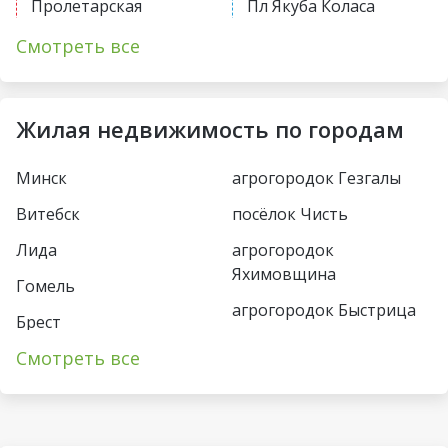
Пролетарская
Пл Якуба Коласа
Первомайская
Академия наук
Смотреть все
Купаловская
Парк Челюскинцев
Немига
Московская
Жилая недвижимость по городам
Фрунзенская
Восток
Минск
агрогородок Гезгалы
Молодежная
Борисовский тракт
Витебск
посёлок Чисть
Пушкинская
Уручье
Лида
агрогородок
Спортивная
Юбилейная пл
Яхимовщина
Гомель
Кунцевщина
агрогородок Быстрица
Пл Франтишка
Брест
Богушевича
Несвиж
Каменная Горка
Смотреть все
Пинск
Вокзальная
деревня Турец-Бояры
Малиновка
Могилёв
Ковальская Слобода
агрогородок
Петровщина
Солигорск
Пограничный
Аэродромная