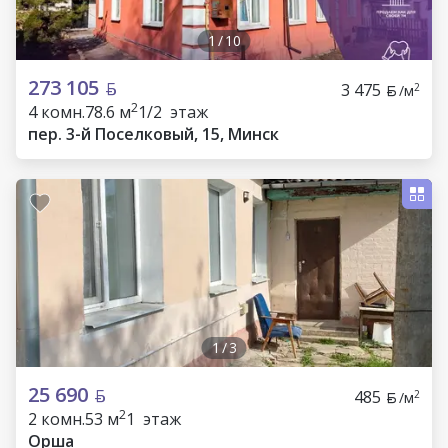
1
/
10
273 105
3 475
2
/м
2
4 комн.
78.6 м
1/2 этаж
пер. 3-й Поселковый, 15, Минск
1
/
3
25 690
485
2
/м
2
2 комн.
53 м
1 этаж
Орша