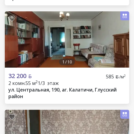
1
/
10
32 200
585
2
/м
2
2 комн.
55 м
1/3 этаж
ул. Центральная, 190, аг. Калатичи, Глусский
район