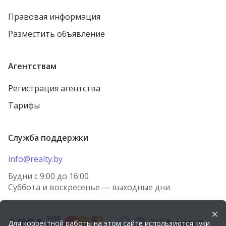
Рогачёв
Правовая информация
агрогородок Лошница
Осиповичи
Разместить объявление
агрогородок Тулово
Заславль
Новолукомль
городской посёлок
Агентствам
Тереховка
Столин
Регистрация агентства
городской посёлок
Петриков
Правдинский
Тарифы
агрогородок Старо-
городской посёлок
Борисов
Красная Слобода
Служба поддержки
агрогородок Косино
агрогородок Томашовка
деревня Берёзки
info@realty.by
Лунинец
посёлок Городище
Будни с 9:00 до 16:00
Волковыск
Суббота и воскресенье — выходные дни
агрогородок Носовичи
Речица
деревня Огородники
×
Городок
Для корректной работы на этом сайте используются куки