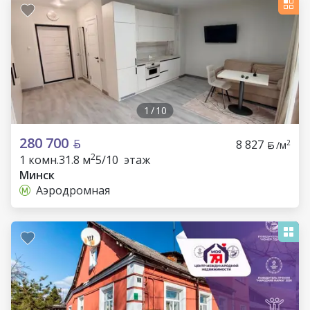
1
/
10
280 700
8 827
2
/м
2
1 комн.
31.8 м
5/10 этаж
Минск
Аэродромная