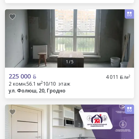
1
/
5
225 000
4 011
2
/м
2
2 комн.
56.1 м
10/10 этаж
ул. Фолюш, 20, Гродно