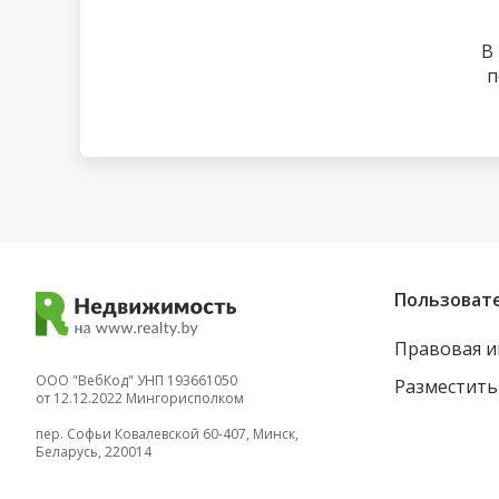
В
п
Пользоват
Правовая 
ООО "ВебКод" УНП 193661050
Разместить
от 12.12.2022 Мингорисполком
пер. Софьи Ковалевской 60-407, Минск,
Беларусь, 220014