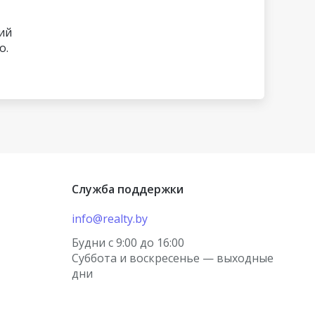
ий
о.
Служба поддержки
info@realty.by
Будни с 9:00 до 16:00
Суббота и воскресенье — выходные
×
дни
корректной работы на этом сайте
льзуются куки (cookies). Продолжая его