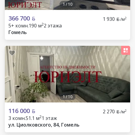
1
/
10
366 700
1 930
2
/м
2
5+ комн.
190 м
2 этажа
Гомель
1
/
10
116 000
2 270
2
/м
2
3 комн.
51.1 м
1 этаж
ул. Циолковского, 84, Гомель