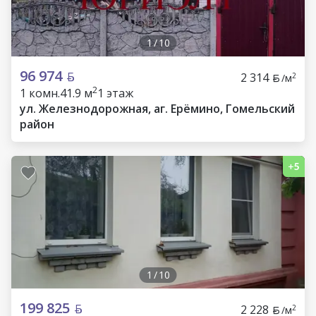
1
/
10
96 974
2 314
2
/м
2
1 комн.
41.9 м
1 этаж
ул. Железнодорожная, аг. Ерёмино, Гомельский
район
1
/
10
199 825
2 228
2
/м