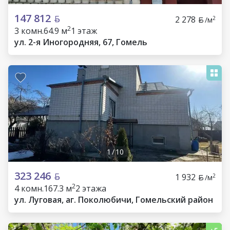
147 812
2 278
2
/м
2
3 комн.
64.9 м
1 этаж
ул. 2-я Иногородняя, 67, Гомель
1
/
10
323 246
1 932
2
/м
2
4 комн.
167.3 м
2 этажа
ул. Луговая, аг. Поколюбичи, Гомельский район