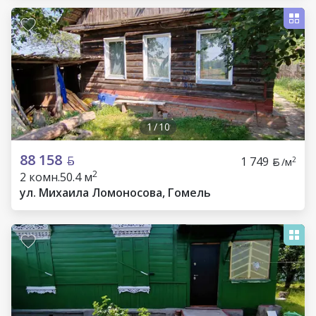
1
/
10
88 158
1 749
2
/м
2
2 комн.
50.4 м
ул. Михаила Ломоносова, Гомель