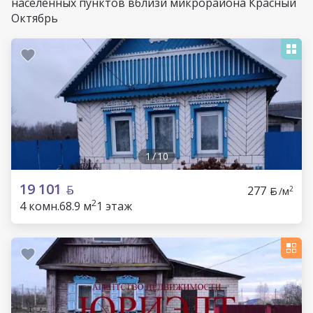
населенных пунктов вблизи микрорайона Красный
Октябрь
1
/
10
19 101
277
2
/м
2
4 комн.
68.9 м
1 этаж