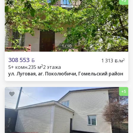
1
/
10
308 553
1 313
2
/м
2
5+ комн.
235 м
2 этажа
ул. Луговая, аг. Поколюбичи, Гомельский район