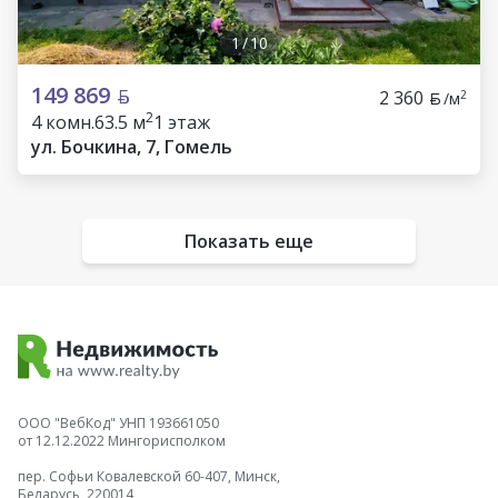
1
/
10
149 869
2 360
2
/м
2
4 комн.
63.5 м
1 этаж
ул. Бочкина, 7, Гомель
Показать еще
ООО "ВебКод" УНП 193661050
от 12.12.2022 Мингорисполком
пер. Софьи Ковалевской 60-407, Минск,
Беларусь, 220014