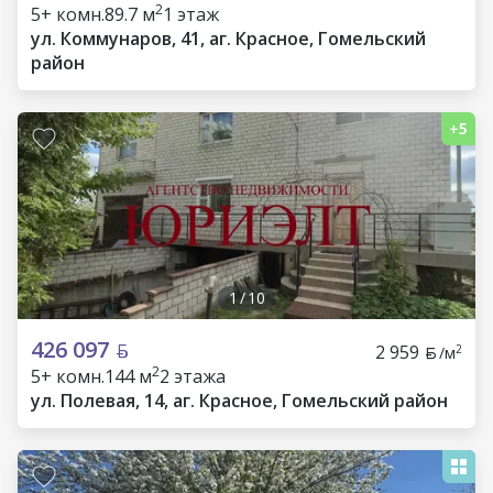
2
5+ комн.
89.7 м
1 этаж
ул. Коммунаров, 41, аг. Красное, Гомельский
район
1
/
10
426 097
2 959
2
/м
2
5+ комн.
144 м
2 этажа
ул. Полевая, 14, аг. Красное, Гомельский район