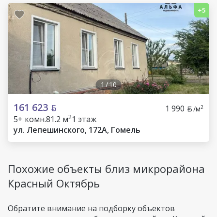
1
/
10
161 623
1 990
2
/м
2
5+ комн.
81.2 м
1 этаж
ул. Лепешинского, 172А, Гомель
Похожие объекты близ микрорайона
Красный Октябрь
Обратите внимание на подборку объектов