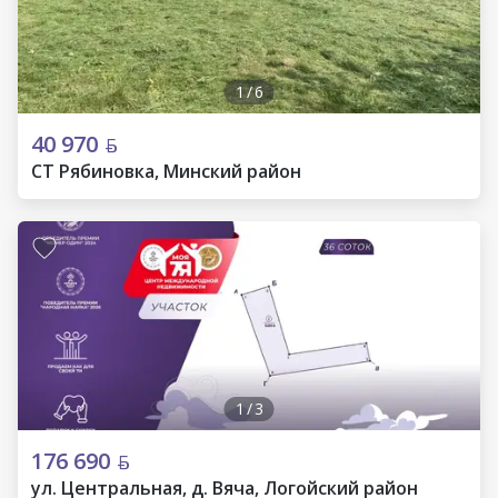
1
/
6
40 970
СТ Рябиновка, Минский район
1
/
3
176 690
ул. Центральная, д. Вяча, Логойский район