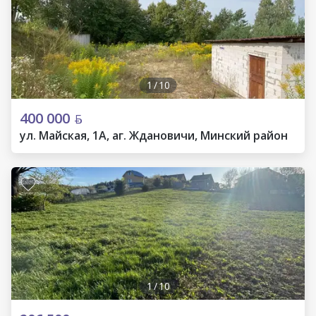
1
/
10
400 000
ул. Майская, 1А, аг. Ждановичи, Минский район
1
/
10