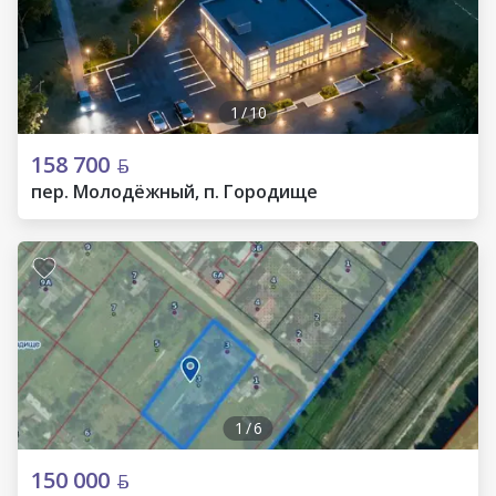
1
/
10
158 700
пер. Молодёжный, п. Городище
1
/
6
150 000