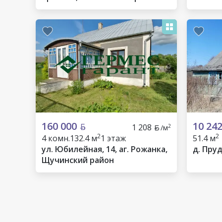
160 000
10 24
1 208
2
/м
2
2
4 комн.
132.4 м
1 этаж
51.4 м
ул. Юбилейная, 14, аг. Рожанка,
д. Пру
Щучинский район