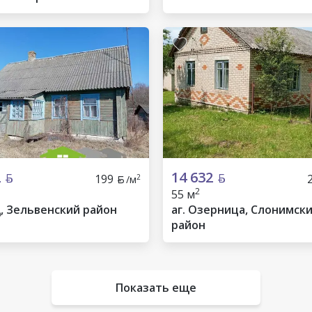
2
14 632
199
2
/м
2
55 м
д, Зельвенский район
аг. Озерница, Слонимск
район
Показать еще