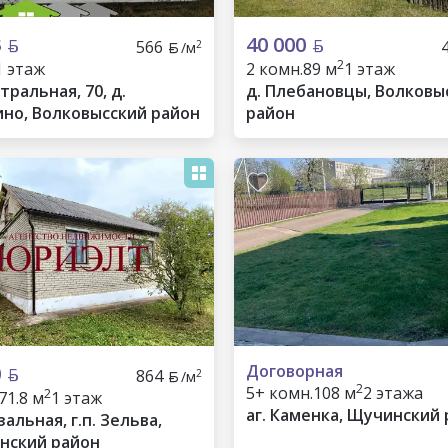
3
40 000
566
2
/м
2
1 этаж
2 комн.
89 м
1 этаж
тральная, 70, д.
д. Плебановцы, Волковы
но, Волковысский район
район
0
Договорная
864
2
/м
2
5+ комн.
108 м
2 этажа
2
71.8 м
1 этаж
аг. Каменка, Щучинский
зальная, г.п. Зельва,
нский район