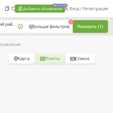
Бесплатно!
Вход / Регистрация
Добавить
объявление
1
городской п. Красносельский, Волковысский район
Больше фильтров
Показать (1)
объявление
Карта
Плитка
Список