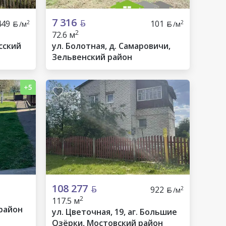
7 316
449
101
2
2
/м
/м
2
72.6 м
сский
ул. Болотная, д. Самаровичи,
Зельвенский район
108 277
922
2
/м
2
117.5 м
 район
ул. Цветочная, 19, аг. Большие
Озёрки, Мостовский район