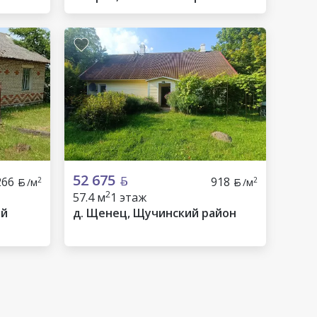
52 675
266
918
2
2
/м
/м
2
57.4 м
1 этаж
ий
д. Щенец, Щучинский район