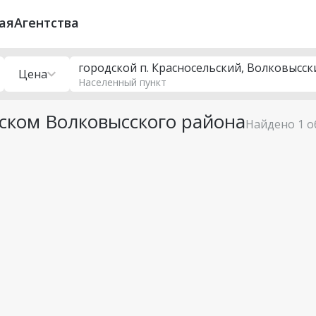
ая
Агентства
Цена
Населенный пункт
ском Волковысского района
Найдено 1 