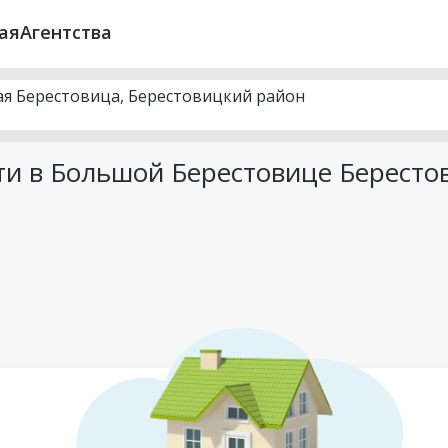
ая
Агентства
ая Берестовица, Берестовицкий район
и в Большой Берестовице Бересто